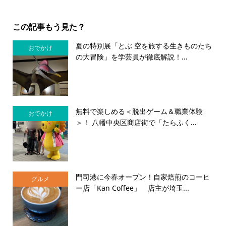
この記事もう見た？
夏の特別展「とぶ 空を旅する生きものたち
おでかけ
の大冒険」を学芸員が徹底解説！...
無料で楽しめる＜脱出ゲーム＆職業体験
おでかけ
＞！ 八幡中央区商店街で「たらふく...
門司港に今春オープン！自家焙煎のコーヒ
グルメ
ー店「Kan Coffee」 店主が埼玉...