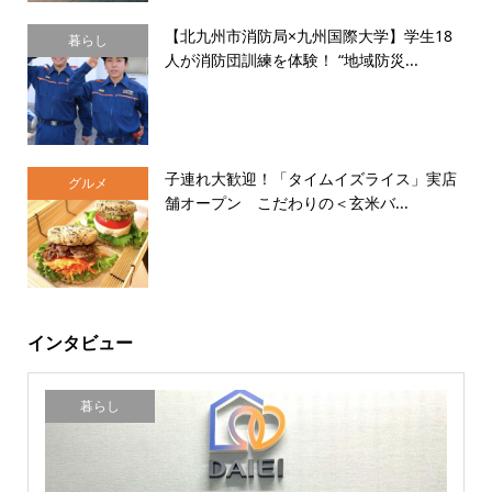
【北九州市消防局×九州国際大学】学生18
暮らし
人が消防団訓練を体験！ “地域防災...
子連れ大歓迎！「タイムイズライス」実店
グルメ
舗オープン こだわりの＜玄米バ...
インタビュー
暮らし