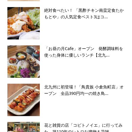
絶対食べたい！ 「黒酢チキン南蛮定食たか
もとや」の人気定食ベスト3はコ...
「お昼の月Cafe」オープン 発酵調味料を
使った身体に優しいランチ【北九...
北九州に初登場！「鳥貴族 小倉魚町店」オ
ープン 全品390円均一の焼き鳥...
花と雑貨の店「コビトノイエ」に行ってみ
た 築110年のレトロな建物＆花雑...