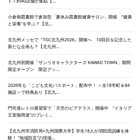
ト＞約40店舗が集結【...
小倉南図書館で参加型「夏休み図書館健康サロン」開催 “健康
と栄養”を学ぶ？【北...
北九州メッセで『TGC北九州2026』開催へ 10回目を記念した
新たな企画も？【北九州...
北九州初開催「サンリオキャラクターズ KAWAII TOWN」期間
限定オープン 限定グッ...
2026年も「こども文化パスポート」配布中！ ＜全18市町＆84
施設＞で特典あり【北九...
門司港レトロ展望室で「天空のビアテラス」開催中 “イタリア
王室御用達”のプレミ...
【北九州市消防局×九州国際大学】学生18人が消防団訓練を体
験！ “地域防災”の現場...