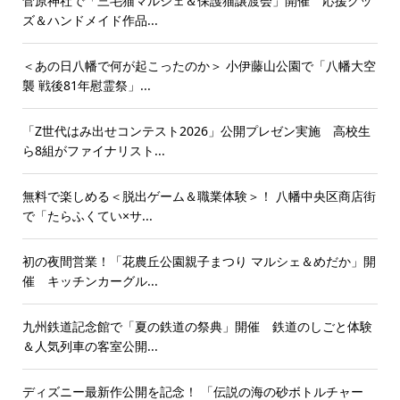
菅原神社で「三毛猫マルシェ＆保護猫譲渡会」開催 応援グッ
ズ＆ハンドメイド作品...
＜あの日八幡で何が起こったのか＞ 小伊藤山公園で「八幡大空
襲 戦後81年慰霊祭」...
「Z世代はみ出せコンテスト2026」公開プレゼン実施 高校生
ら8組がファイナリスト...
無料で楽しめる＜脱出ゲーム＆職業体験＞！ 八幡中央区商店街
で「たらふくてい×サ...
初の夜間営業！「花農丘公園親子まつり マルシェ＆めだか」開
催 キッチンカーグル...
九州鉄道記念館で「夏の鉄道の祭典」開催 鉄道のしごと体験
＆人気列車の客室公開...
ディズニー最新作公開を記念！ 「伝説の海の砂ボトルチャー