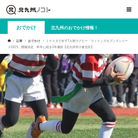
おでかけ
北九州のおでかけ情報！
記事
おでかけ
ミクスタで女子7人制ラグビー「ウィメンズセブンズシリー
ズ2025」開催決定 昨年に続き2年連続【北九州市小倉北区】