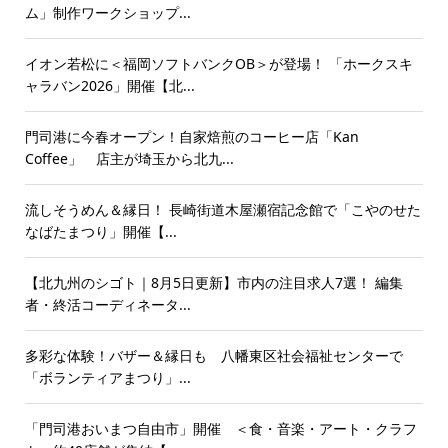
ム」制作ワークショップ...
イオン若松に＜福岡ソフトバンクOB＞が登場！ 「ホークスキ
ャラバン2026」開催【北...
門司港に今春オープン！自家焙煎のコーヒー店「Kan
Coffee」 店主が埼玉から北九...
流しそうめん＆縁日！ 長崎街道木屋瀬宿記念館で「こやのせた
なばたまつり」開催【...
【北九州のシゴト｜8月5日更新】市内の注目求人7選！ 編集
者・終活コーディネータ...
多彩な体験！バザー＆縁日も 八幡東区社会福祉センターで
「ボランティアまつり」...
「門司港おいまつ自由市」開催 ＜食・音楽・アート・クラフ