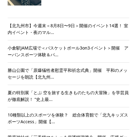
【北九州市】今週末＜8月8日〜9日＞開催のイベント14選！ 室
内イベント・夜のマル...
小倉駅JAM広場で＜バスケットボール3on3イベント＞開催 ア
ーバンスポーツ体験＆パ...
勝山公園で「原爆犠牲者慰霊平和祈念式典」開催 平和のメッ
セージを朗読【北九州...
夏の特別展「とぶ 空を旅する生きものたちの大冒険」を学芸員
が徹底解説！ “史上最...
10種類以上のスポーツを体験？ 総合体育館で「北九キッズス
ポーツAccess」開催【...