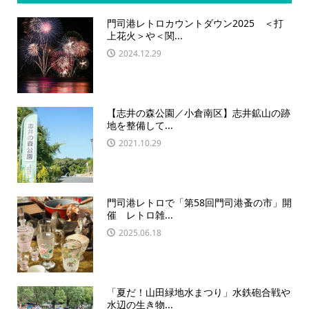
門司港レトロカウントダウン2025 ＜打
上花火＞や＜関...
2024.12.29
【志井の森公園／小倉南区】志井鉱山の跡
地を整備して...
2021.10.29
門司港レトロで「第58回門司港蚤の市」開
催 レトロ雑...
2025.06.18
「夏だ！山田緑地水まつり」水鉄砲合戦や
水辺の生き物...