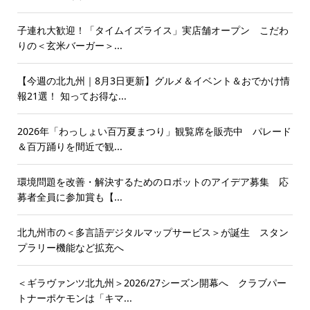
子連れ大歓迎！「タイムイズライス」実店舗オープン こだわ
りの＜玄米バーガー＞...
【今週の北九州｜8月3日更新】グルメ＆イベント＆おでかけ情
報21選！ 知ってお得な...
2026年「わっしょい百万夏まつり」観覧席を販売中 パレード
＆百万踊りを間近で観...
環境問題を改善・解決するためのロボットのアイデア募集 応
募者全員に参加賞も【...
北九州市の＜多言語デジタルマップサービス＞が誕生 スタン
プラリー機能など拡充へ
＜ギラヴァンツ北九州＞2026/27シーズン開幕へ クラブパー
トナーポケモンは「キマ...