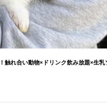
！触れ合い動物×ドリンク飲み放題×生乳