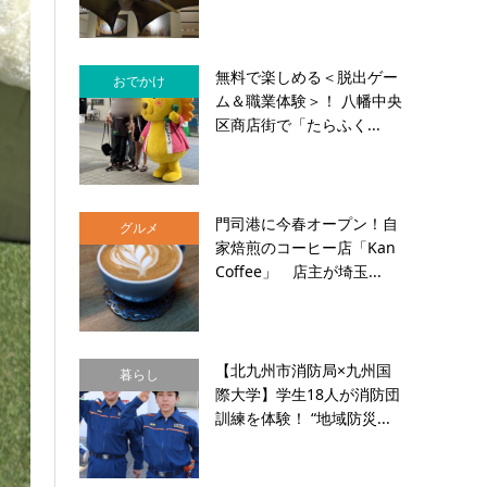
無料で楽しめる＜脱出ゲー
おでかけ
ム＆職業体験＞！ 八幡中央
区商店街で「たらふく...
門司港に今春オープン！自
グルメ
家焙煎のコーヒー店「Kan
Coffee」 店主が埼玉...
【北九州市消防局×九州国
暮らし
際大学】学生18人が消防団
訓練を体験！ “地域防災...