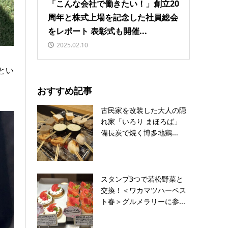
「こんな会社で働きたい！」創立20
周年と株式上場を記念した社員総会
をレポート 表彰式も開催...
2025.02.10
とい
おすすめ記事
古民家を改装した大人の隠
れ家「いろり まほろば」
備長炭で焼く博多地鶏...
スタンプ3つで若松野菜と
交換！＜ワカマツハーベス
ト春＞グルメラリーに参...