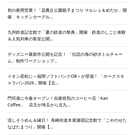
初の夜間営業！「花農丘公園親子まつり マルシェ＆めだか」開
催 キッチンカーグル...
九州鉄道記念館で「夏の鉄道の祭典」開催 鉄道のしごと体験
＆人気列車の客室公開...
ディズニー最新作公開を記念！ 「伝説の海の砂ボトルチャー
ム」制作ワークショップ...
イオン若松に＜福岡ソフトバンクOB＞が登場！ 「ホークスキ
ャラバン2026」開催【北...
門司港に今春オープン！自家焙煎のコーヒー店「Kan
Coffee」 店主が埼玉から北九...
流しそうめん＆縁日！ 長崎街道木屋瀬宿記念館で「こやのせた
なばたまつり」開催【...