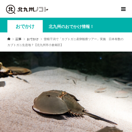
おでかけ
北九州のおでかけ情報！
記事
おでかけ
曽根干潟で「カブトガニ産卵観察ツアー」実施 日本有数の
カブトガニ生息地？【北九州市小倉南区】