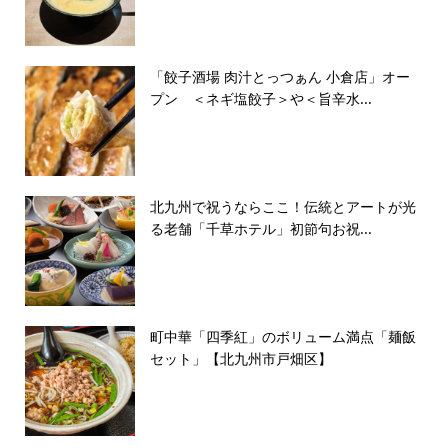
「餃子酒場 肉汁とっつぁん 小倉店」オー
プン ＜ネギ塩餃子＞や＜旨辛水...
北九州で祝うならここ！伝統とアートが光
る老舗「千草ホテル」初節句お祝...
町中華「四季紅」のボリューム満点「麺飯
セット」【北九州市戸畑区】