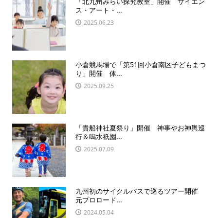
「北九州みらい探究教室」開催 サイエン
ス・アート・...
2025.06.23
小倉競馬場で「第51回小倉南区子どもまつ
り」開催 体...
2025.09.25
「貴船神社夏祭り」開催 神事やお神輿巡
行＆鳴水祇園...
2025.07.09
九州初のサイクルバスで巡るツアー開催
元プロロード...
2024.05.04