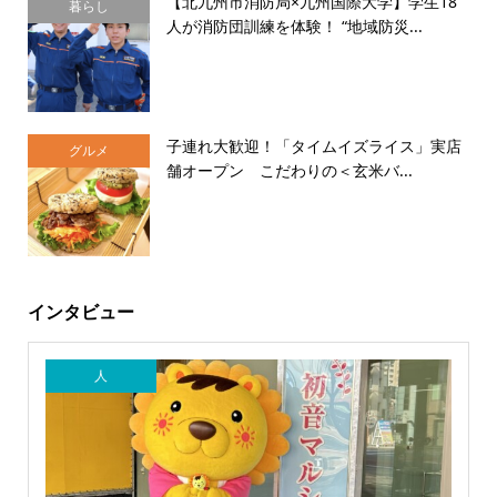
【北九州市消防局×九州国際大学】学生18
暮らし
人が消防団訓練を体験！ “地域防災...
子連れ大歓迎！「タイムイズライス」実店
グルメ
舗オープン こだわりの＜玄米バ...
インタビュー
人