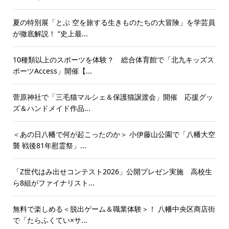
夏の特別展「とぶ 空を旅する生きものたちの大冒険」を学芸員
が徹底解説！ “史上最...
10種類以上のスポーツを体験？ 総合体育館で「北九キッズス
ポーツAccess」開催【...
菅原神社で「三毛猫マルシェ＆保護猫譲渡会」開催 応援グッ
ズ＆ハンドメイド作品...
＜あの日八幡で何が起こったのか＞ 小伊藤山公園で「八幡大空
襲 戦後81年慰霊祭」...
「Z世代はみ出せコンテスト2026」公開プレゼン実施 高校生
ら8組がファイナリスト...
無料で楽しめる＜脱出ゲーム＆職業体験＞！ 八幡中央区商店街
で「たらふくてい×サ...