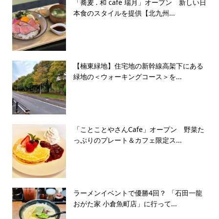
「蕎麦 . 和 cafe 瑞月」オープン 新しい日
本食のスタイルを提供【北九州...
【楠東緑地】住宅地の新幹線高架下にある
緑地の＜ウォーキングコース＞を...
「ことことやさんCafe」オープン 野菜た
っぷりのプレート＆カフェ限定ス...
ラーメンイベントで優勝4回？ 「石田一龍
おがた家 小倉魚町店」に行って...