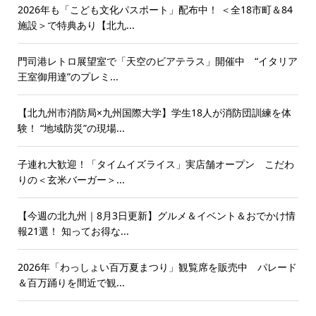
2026年も「こども文化パスポート」配布中！ ＜全18市町＆84
施設＞で特典あり【北九...
門司港レトロ展望室で「天空のビアテラス」開催中 “イタリア
王室御用達”のプレミ...
【北九州市消防局×九州国際大学】学生18人が消防団訓練を体
験！ “地域防災”の現場...
子連れ大歓迎！「タイムイズライス」実店舗オープン こだわ
りの＜玄米バーガー＞...
【今週の北九州｜8月3日更新】グルメ＆イベント＆おでかけ情
報21選！ 知ってお得な...
2026年「わっしょい百万夏まつり」観覧席を販売中 パレード
＆百万踊りを間近で観...