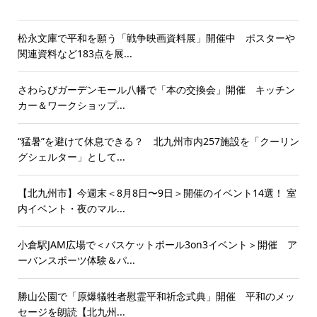
松永文庫で平和を願う「戦争映画資料展」開催中 ポスターや
関連資料など183点を展...
さわらびガーデンモール八幡で「本の交換会」開催 キッチン
カー＆ワークショップ...
“猛暑”を避けて休息できる？ 北九州市内257施設を「クーリン
グシェルター」として...
【北九州市】今週末＜8月8日〜9日＞開催のイベント14選！ 室
内イベント・夜のマル...
小倉駅JAM広場で＜バスケットボール3on3イベント＞開催 ア
ーバンスポーツ体験＆パ...
勝山公園で「原爆犠牲者慰霊平和祈念式典」開催 平和のメッ
セージを朗読【北九州...