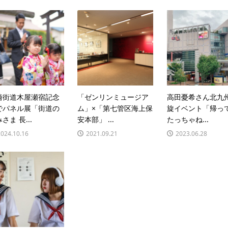
崎街道木屋瀬宿記念
「ゼンリンミュージア
高田憂希さん北九
でパネル展「街道の
ム」×「第七管区海上保
旋イベント「帰っ
さま 長...
安本部」 ...
たっちゃね...
2024.10.16
2021.09.21
2023.06.28