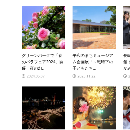
グリーンパークで「春
平和のまちミュージア
長
のバラフェア2024」開
ム企画展「～戦時下の
館
催 夜の幻...
子どもたち...
かみ
2024.05.07
2023.11.22