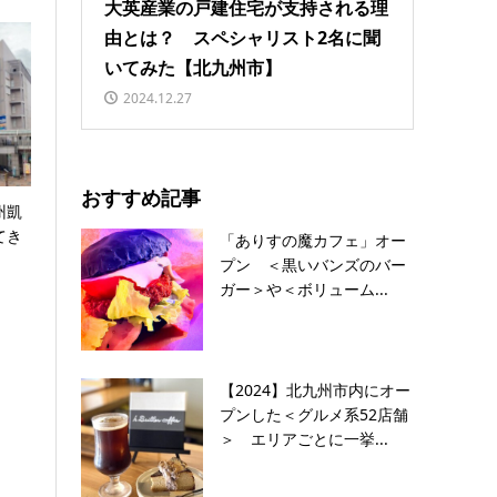
大英産業の戸建住宅が支持される理
由とは？ スペシャリスト2名に聞
いてみた【北九州市】
2024.12.27
おすすめ記事
州凱
てき
「ありすの魔カフェ」オー
プン ＜黒いバンズのバー
ガー＞や＜ボリューム...
【2024】北九州市内にオー
プンした＜グルメ系52店舗
＞ エリアごとに一挙...