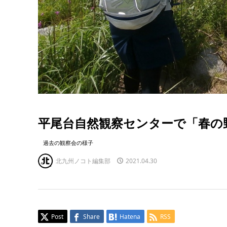
平尾台自然観察センターで「春の
過去の観察会の様子
北九州ノコト編集部
2021.04.30
Post
Share
Hatena
RSS