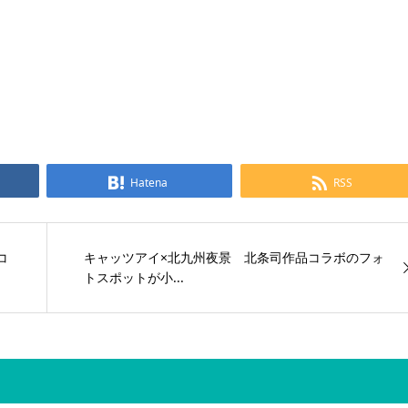
Hatena
RSS
コ
キャッツアイ×北九州夜景 北条司作品コラボのフォ
トスポットが小...