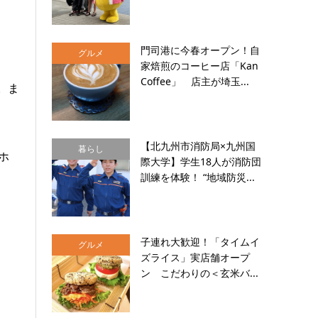
門司港に今春オープン！自
グルメ
家焙煎のコーヒー店「Kan
Coffee」 店主が埼玉...
。ま
【北九州市消防局×九州国
暮らし
ホ
際大学】学生18人が消防団
訓練を体験！ “地域防災...
子連れ大歓迎！「タイムイ
グルメ
ズライス」実店舗オープ
ン こだわりの＜玄米バ...