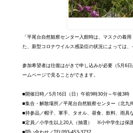
「平尾台自然観察センター入館時は、マスクの着用
た、新型コロナウイルス感染症の状況によっては、
参加希望者は往復はがきで申し込みが必要（5月6
ームページ
で見ることができます。
■開催日時／5月16日（日）午前9時30分～午後3時
■集合・解散場所／平尾台自然観察センター（北九州市
■持参品／帽子、軍手、タオル、昼食、飲料、雨具
■定員／小学生以上20人（抽選） ※小中学生は保
■問い合わせ／TEL093-453-3737