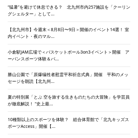
“猛暑”を避けて休息できる？ 北九州市内257施設を「クーリン
グシェルター」として...
【北九州市】今週末＜8月8日〜9日＞開催のイベント14選！ 室
内イベント・夜のマル...
小倉駅JAM広場で＜バスケットボール3on3イベント＞開催 ア
ーバンスポーツ体験＆パ...
勝山公園で「原爆犠牲者慰霊平和祈念式典」開催 平和のメッ
セージを朗読【北九州...
夏の特別展「とぶ 空を旅する生きものたちの大冒険」を学芸員
が徹底解説！ “史上最...
10種類以上のスポーツを体験？ 総合体育館で「北九キッズス
ポーツAccess」開催【...