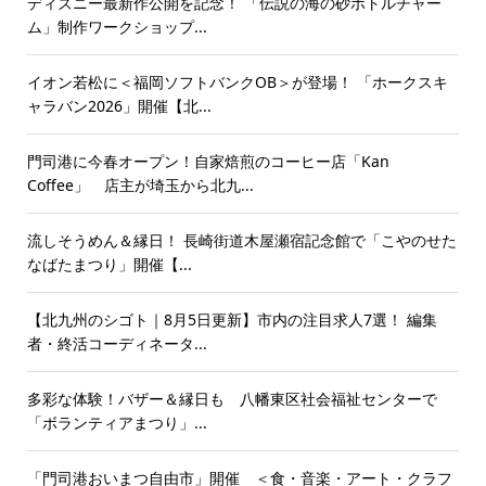
ディズニー最新作公開を記念！ 「伝説の海の砂ボトルチャー
ム」制作ワークショップ...
イオン若松に＜福岡ソフトバンクOB＞が登場！ 「ホークスキ
ャラバン2026」開催【北...
門司港に今春オープン！自家焙煎のコーヒー店「Kan
Coffee」 店主が埼玉から北九...
流しそうめん＆縁日！ 長崎街道木屋瀬宿記念館で「こやのせた
なばたまつり」開催【...
【北九州のシゴト｜8月5日更新】市内の注目求人7選！ 編集
者・終活コーディネータ...
多彩な体験！バザー＆縁日も 八幡東区社会福祉センターで
「ボランティアまつり」...
「門司港おいまつ自由市」開催 ＜食・音楽・アート・クラフ