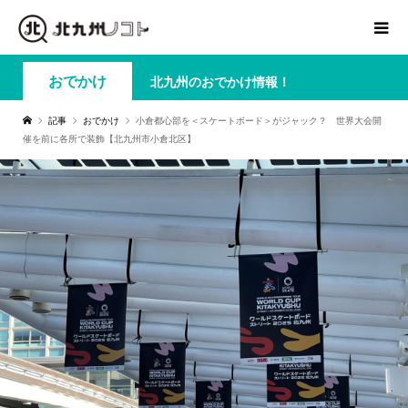
おでかけ
北九州のおでかけ情報！
記事
おでかけ
小倉都心部を＜スケートボード＞がジャック？ 世界大会開
催を前に各所で装飾【北九州市小倉北区】