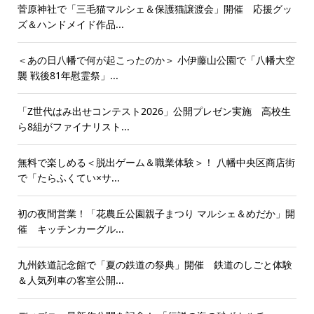
菅原神社で「三毛猫マルシェ＆保護猫譲渡会」開催 応援グッ
ズ＆ハンドメイド作品...
＜あの日八幡で何が起こったのか＞ 小伊藤山公園で「八幡大空
襲 戦後81年慰霊祭」...
「Z世代はみ出せコンテスト2026」公開プレゼン実施 高校生
ら8組がファイナリスト...
無料で楽しめる＜脱出ゲーム＆職業体験＞！ 八幡中央区商店街
で「たらふくてい×サ...
初の夜間営業！「花農丘公園親子まつり マルシェ＆めだか」開
催 キッチンカーグル...
九州鉄道記念館で「夏の鉄道の祭典」開催 鉄道のしごと体験
＆人気列車の客室公開...