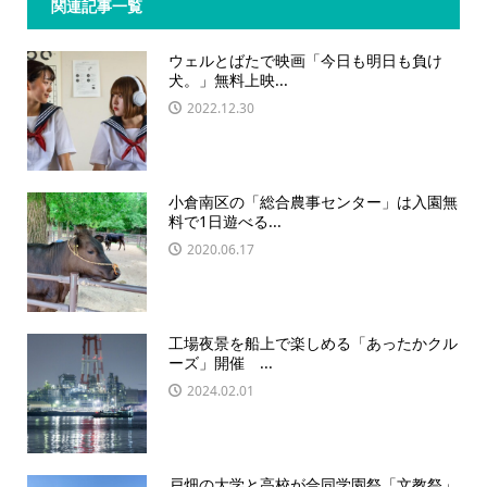
関連記事一覧
ウェルとばたで映画「今日も明日も負け
犬。」無料上映...
2022.12.30
小倉南区の「総合農事センター」は入園無
料で1日遊べる...
2020.06.17
工場夜景を船上で楽しめる「あったかクル
ーズ」開催 ...
2024.02.01
戸畑の大学と高校が合同学園祭「文教祭」