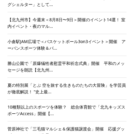
グシェルター」として...
【北九州市】今週末＜8月8日〜9日＞開催のイベント14選！ 室
内イベント・夜のマル...
小倉駅JAM広場で＜バスケットボール3on3イベント＞開催 ア
ーバンスポーツ体験＆パ...
勝山公園で「原爆犠牲者慰霊平和祈念式典」開催 平和のメッ
セージを朗読【北九州...
夏の特別展「とぶ 空を旅する生きものたちの大冒険」を学芸員
が徹底解説！ “史上最...
10種類以上のスポーツを体験？ 総合体育館で「北九キッズス
ポーツAccess」開催【...
菅原神社で「三毛猫マルシェ＆保護猫譲渡会」開催 応援グッ