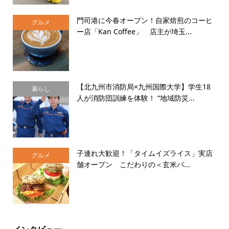
門司港に今春オープン！自家焙煎のコーヒ
グルメ
ー店「Kan Coffee」 店主が埼玉...
【北九州市消防局×九州国際大学】学生18
暮らし
人が消防団訓練を体験！ “地域防災...
子連れ大歓迎！「タイムイズライス」実店
グルメ
舗オープン こだわりの＜玄米バ...