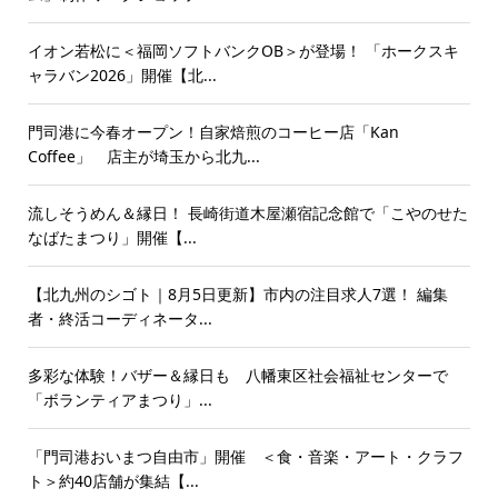
イオン若松に＜福岡ソフトバンクOB＞が登場！ 「ホークスキ
ャラバン2026」開催【北...
門司港に今春オープン！自家焙煎のコーヒー店「Kan
Coffee」 店主が埼玉から北九...
流しそうめん＆縁日！ 長崎街道木屋瀬宿記念館で「こやのせた
なばたまつり」開催【...
【北九州のシゴト｜8月5日更新】市内の注目求人7選！ 編集
者・終活コーディネータ...
多彩な体験！バザー＆縁日も 八幡東区社会福祉センターで
「ボランティアまつり」...
「門司港おいまつ自由市」開催 ＜食・音楽・アート・クラフ
ト＞約40店舗が集結【...