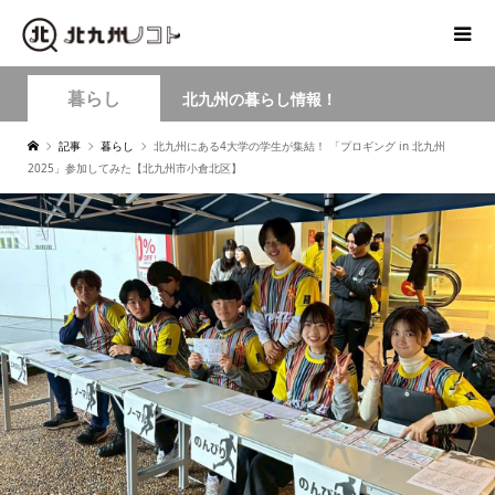
暮らし
北九州の暮らし情報！
記事
暮らし
北九州にある4大学の学生が集結！ 「プロギング in 北九州
2025」参加してみた【北九州市小倉北区】