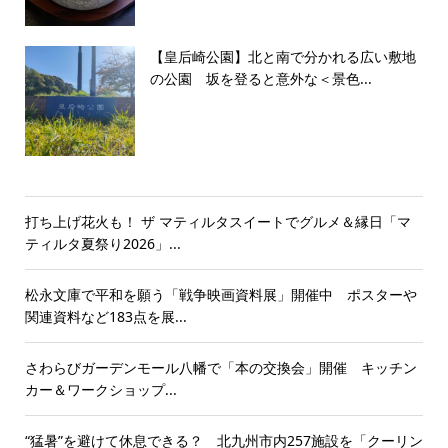
【皇后崎公園】北と南で分かれる広い敷地
の公園 坂を登ると意外な＜景色...
打ち上げ花火も！ ザ マティルタスイートでグルメ＆縁日「マ
ティルタ夏祭り2026」...
松永文庫で平和を願う「戦争映画資料展」開催中 ポスターや
関連資料など183点を展...
さわらびガーデンモール八幡で「本の交換会」開催 キッチン
カー＆ワークショップ...
“猛暑”を避けて休息できる？ 北九州市内257施設を「クーリン