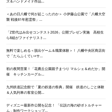
ズ＆ハンドメイド作品...
＜あの日八幡で何が起こったのか＞ 小伊藤山公園で「八幡大空
襲 戦後81年慰霊祭」...
「Z世代はみ出せコンテスト2026」公開プレゼン実施 高校生
ら8組がファイナリスト...
無料で楽しめる＜脱出ゲーム＆職業体験＞！ 八幡中央区商店街
で「たらふくてい×サ...
初の夜間営業！「花農丘公園親子まつり マルシェ＆めだか」開
催 キッチンカーグル...
九州鉄道記念館で「夏の鉄道の祭典」開催 鉄道のしごと体験
＆人気列車の客室公開...
ディズニー最新作公開を記念！ 「伝説の海の砂ボトルチャー
ム」制作ワークショップ...