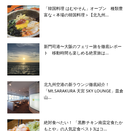
「韓国料理 はむやそん」オープン 種類豊
富な＜本場の韓国料理＞【北九州...
新門司港〜大阪のフェリー旅を徹底レポー
ト 移動時間も楽しめる絶景旅は...
北九州空港の新ラウンジ徹底紹介！
「Mt.SARAKURA 天宮 SKY LOUNGE」皿倉
山...
絶対食べたい！ 「黒酢チキン南蛮定食たか
もとや」の人気定食ベスト3はコ...