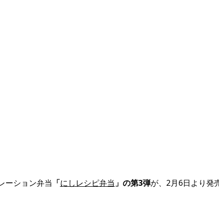
レーション弁当
「
にしレシピ弁当
」の第3弾
が、2月6日より発