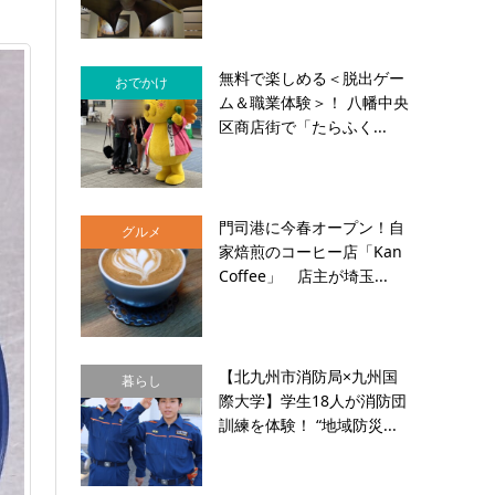
無料で楽しめる＜脱出ゲー
おでかけ
ム＆職業体験＞！ 八幡中央
区商店街で「たらふく...
門司港に今春オープン！自
グルメ
家焙煎のコーヒー店「Kan
Coffee」 店主が埼玉...
【北九州市消防局×九州国
暮らし
際大学】学生18人が消防団
訓練を体験！ “地域防災...