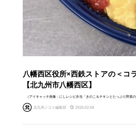
八幡西区役所×西鉄ストアの＜コ
【北九州市八幡西区】
（アイキャッチ画像：にしレシピ弁当「きのこ＆チキンとたっぷり野菜の
北九州ノコト編集部
2026.02.04