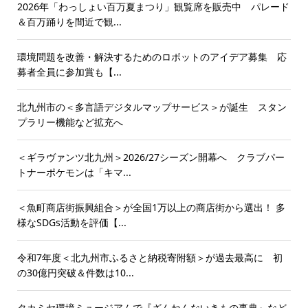
2026年「わっしょい百万夏まつり」観覧席を販売中 パレード
＆百万踊りを間近で観...
環境問題を改善・解決するためのロボットのアイデア募集 応
募者全員に参加賞も【...
北九州市の＜多言語デジタルマップサービス＞が誕生 スタン
プラリー機能など拡充へ
＜ギラヴァンツ北九州＞2026/27シーズン開幕へ クラブパー
トナーポケモンは「キマ...
＜魚町商店街振興組合＞が全国1万以上の商店街から選出！ 多
様なSDGs活動を評価【...
令和7年度＜北九州市ふるさと納税寄附額＞が過去最高に 初
の30億円突破＆件数は10...
タカミヤ環境ミュージアムで『ざんねんないきもの事典』など