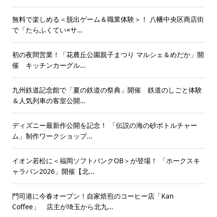
無料で楽しめる＜脱出ゲーム＆職業体験＞！ 八幡中央区商店街
で「たらふくてい×サ...
初の夜間営業！「花農丘公園親子まつり マルシェ＆めだか」開
催 キッチンカーグル...
九州鉄道記念館で「夏の鉄道の祭典」開催 鉄道のしごと体験
＆人気列車の客室公開...
ディズニー最新作公開を記念！ 「伝説の海の砂ボトルチャー
ム」制作ワークショップ...
イオン若松に＜福岡ソフトバンクOB＞が登場！ 「ホークスキ
ャラバン2026」開催【北...
門司港に今春オープン！自家焙煎のコーヒー店「Kan
Coffee」 店主が埼玉から北九...