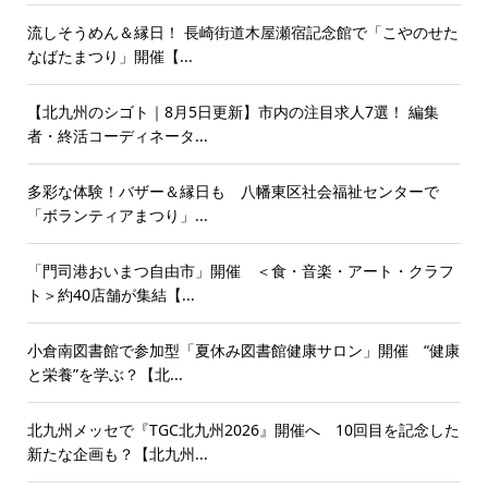
流しそうめん＆縁日！ 長崎街道木屋瀬宿記念館で「こやのせた
なばたまつり」開催【...
【北九州のシゴト｜8月5日更新】市内の注目求人7選！ 編集
者・終活コーディネータ...
多彩な体験！バザー＆縁日も 八幡東区社会福祉センターで
「ボランティアまつり」...
「門司港おいまつ自由市」開催 ＜食・音楽・アート・クラフ
ト＞約40店舗が集結【...
小倉南図書館で参加型「夏休み図書館健康サロン」開催 “健康
と栄養”を学ぶ？【北...
北九州メッセで『TGC北九州2026』開催へ 10回目を記念した
新たな企画も？【北九州...