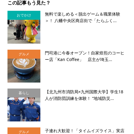
この記事もう見た？
無料で楽しめる＜脱出ゲーム＆職業体験
おでかけ
＞！ 八幡中央区商店街で「たらふく...
門司港に今春オープン！自家焙煎のコーヒ
グルメ
ー店「Kan Coffee」 店主が埼玉...
【北九州市消防局×九州国際大学】学生18
暮らし
人が消防団訓練を体験！ “地域防災...
子連れ大歓迎！「タイムイズライス」実店
グルメ