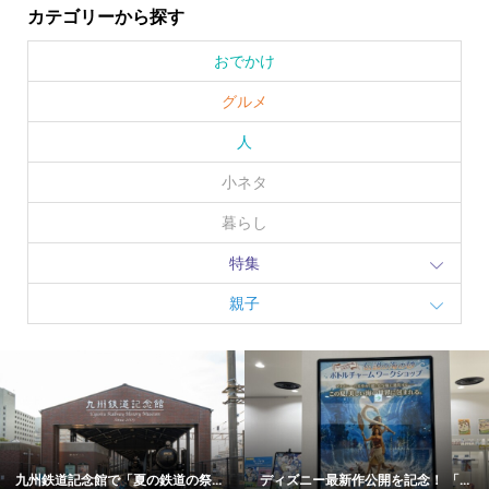
カテゴリーから探す
おでかけ
グルメ
人
小ネタ
暮らし
特集
親子
九州鉄道記念館で「夏の鉄道の祭...
ディズニー最新作公開を記念！ 「...