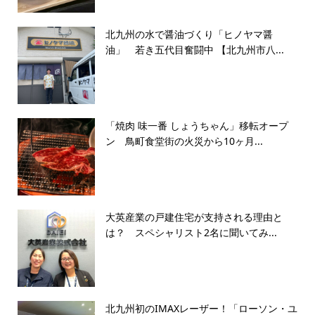
北九州の水で醤油づくり「ヒノヤマ醤
油」 若き五代目奮闘中 【北九州市八...
「焼肉 味一番 しょうちゃん」移転オープ
ン 鳥町食堂街の火災から10ヶ月...
大英産業の戸建住宅が支持される理由と
は？ スペシャリスト2名に聞いてみ...
北九州初のIMAXレーザー！「ローソン・ユ