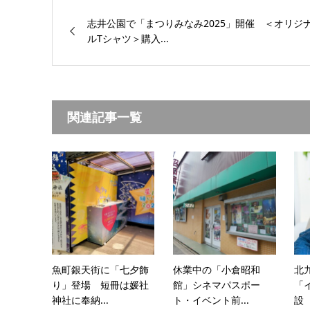
志井公園で「まつりみなみ2025」開催 ＜オリジ
ルTシャツ＞購入...
関連記事一覧
魚町銀天街に「七夕飾
休業中の「小倉昭和
北
り」登場 短冊は媛社
館」シネマパスポー
「
神社に奉納...
ト・イベント前...
設 