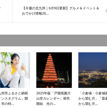
ナ
【今週の北九州｜6月9日更新】グルメ＆イベント＆
おでかけ情報20...
九州市ふるさと納税
2025年版「戸畑祇園大
「小倉城・小倉城
インスタグラム」開
山笠カレンダー」発売
から望む月」「皿
市の特...
開始 光の...
から望む月...