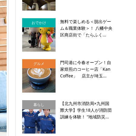
無料で楽しめる＜脱出ゲー
おでかけ
ム＆職業体験＞！ 八幡中央
区商店街で「たらふく...
門司港に今春オープン！自
グルメ
家焙煎のコーヒー店「Kan
Coffee」 店主が埼玉...
【北九州市消防局×九州国
暮らし
際大学】学生18人が消防団
訓練を体験！ “地域防災...