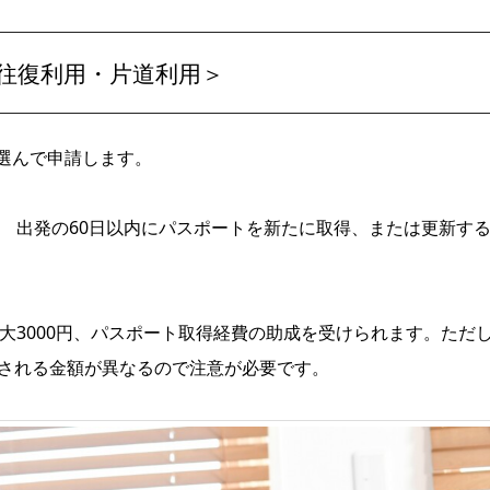
往復利用・片道利用＞
選んで申請します。
、
出発の60日以内
にパスポートを新たに取得、または更新す
。
最大3000円、パスポート取得経費の助成を受けられます。ただ
成される金額が異なるので注意が必要です。