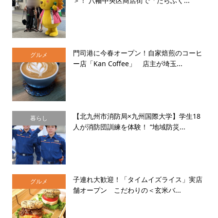
＞！ 八幡中央区商店街で「たらふく...
門司港に今春オープン！自家焙煎のコーヒ
グルメ
ー店「Kan Coffee」 店主が埼玉...
【北九州市消防局×九州国際大学】学生18
暮らし
人が消防団訓練を体験！ “地域防災...
子連れ大歓迎！「タイムイズライス」実店
グルメ
舗オープン こだわりの＜玄米バ...