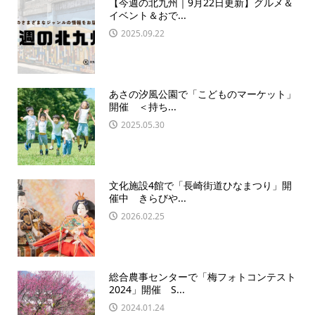
【今週の北九州｜9月22日更新】グルメ＆
イベント＆おで...
2025.09.22
あさの汐風公園で「こどものマーケット」
開催 ＜持ち...
2025.05.30
文化施設4館で「長崎街道ひなまつり」開
催中 きらびや...
2026.02.25
総合農事センターで「梅フォトコンテスト
2024」開催 S...
2024.01.24