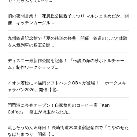
で「たらふくてい×サ...
初の夜間営業！「花農丘公園親子まつり マルシェ＆めだか」開
催 キッチンカーグル...
九州鉄道記念館で「夏の鉄道の祭典」開催 鉄道のしごと体験
＆人気列車の客室公開...
ディズニー最新作公開を記念！ 「伝説の海の砂ボトルチャー
ム」制作ワークショップ...
イオン若松に＜福岡ソフトバンクOB＞が登場！ 「ホークスキ
ャラバン2026」開催【北...
門司港に今春オープン！自家焙煎のコーヒー店「Kan
Coffee」 店主が埼玉から北九...
流しそうめん＆縁日！ 長崎街道木屋瀬宿記念館で「こやのせた
なばたまつり」開催【...