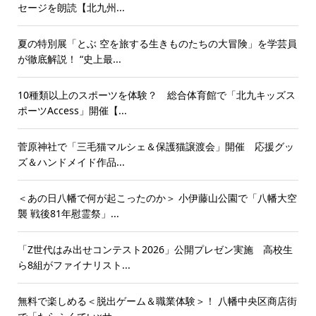
セージを朗読【北九州...
夏の特別展「とぶ 空を旅する生きものたちの大冒険」を学芸員
が徹底解説！ “史上最...
10種類以上のスポーツを体験？ 総合体育館で「北九キッズス
ポーツAccess」開催【...
菅原神社で「三毛猫マルシェ＆保護猫譲渡会」開催 応援グッ
ズ＆ハンドメイド作品...
＜あの日八幡で何が起こったのか＞ 小伊藤山公園で「八幡大空
襲 戦後81年慰霊祭」...
「Z世代はみ出せコンテスト2026」公開プレゼン実施 高校生
ら8組がファイナリスト...
無料で楽しめる＜脱出ゲーム＆職業体験＞！ 八幡中央区商店街