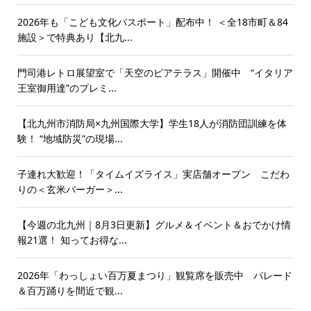
2026年も「こども文化パスポート」配布中！ ＜全18市町＆84
施設＞で特典あり【北九...
門司港レトロ展望室で「天空のビアテラス」開催中 “イタリア
王室御用達”のプレミ...
【北九州市消防局×九州国際大学】学生18人が消防団訓練を体
験！ “地域防災”の現場...
子連れ大歓迎！「タイムイズライス」実店舗オープン こだわ
りの＜玄米バーガー＞...
【今週の北九州｜8月3日更新】グルメ＆イベント＆おでかけ情
報21選！ 知ってお得な...
2026年「わっしょい百万夏まつり」観覧席を販売中 パレード
＆百万踊りを間近で観...