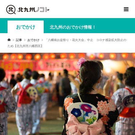
おでかけ
北九州のおでかけ情報！
記事
おでかけ
「八幡南お盆祭り・花火大会」中止 コロナ感染拡大防止の
ため【北九州市八幡西区】