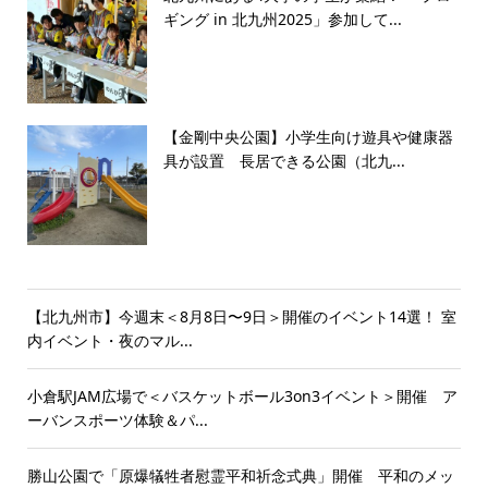
ギング in 北九州2025」参加して...
【金剛中央公園】小学生向け遊具や健康器
具が設置 長居できる公園（北九...
【北九州市】今週末＜8月8日〜9日＞開催のイベント14選！ 室
内イベント・夜のマル...
小倉駅JAM広場で＜バスケットボール3on3イベント＞開催 ア
ーバンスポーツ体験＆パ...
勝山公園で「原爆犠牲者慰霊平和祈念式典」開催 平和のメッ