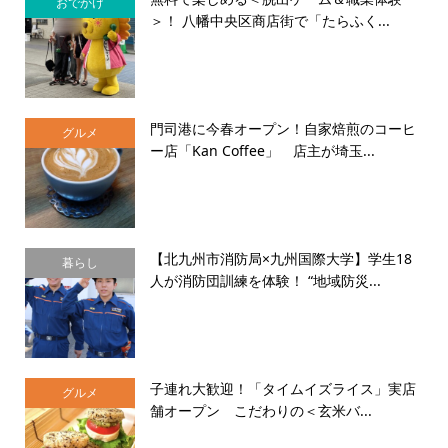
おでかけ
＞！ 八幡中央区商店街で「たらふく...
門司港に今春オープン！自家焙煎のコーヒ
グルメ
ー店「Kan Coffee」 店主が埼玉...
【北九州市消防局×九州国際大学】学生18
暮らし
人が消防団訓練を体験！ “地域防災...
子連れ大歓迎！「タイムイズライス」実店
グルメ
舗オープン こだわりの＜玄米バ...