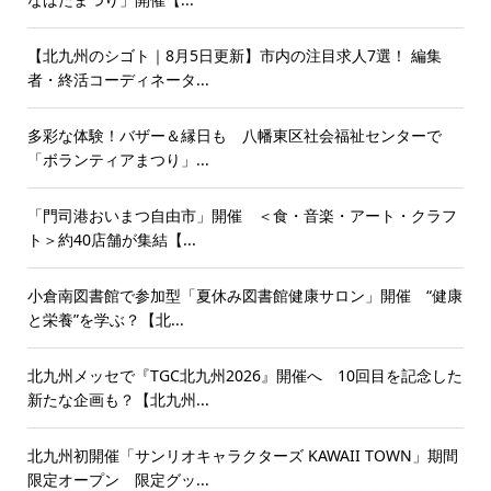
【北九州のシゴト｜8月5日更新】市内の注目求人7選！ 編集
者・終活コーディネータ...
多彩な体験！バザー＆縁日も 八幡東区社会福祉センターで
「ボランティアまつり」...
「門司港おいまつ自由市」開催 ＜食・音楽・アート・クラフ
ト＞約40店舗が集結【...
小倉南図書館で参加型「夏休み図書館健康サロン」開催 “健康
と栄養”を学ぶ？【北...
北九州メッセで『TGC北九州2026』開催へ 10回目を記念した
新たな企画も？【北九州...
北九州初開催「サンリオキャラクターズ KAWAII TOWN」期間
限定オープン 限定グッ...