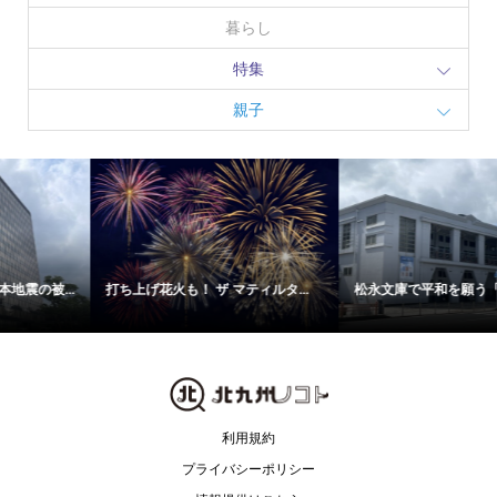
暮らし
特集
親子
打ち上げ花火も！ ザ マティルタ...
松永文庫で平和を願う「戦争映画...
利用規約
プライバシーポリシー