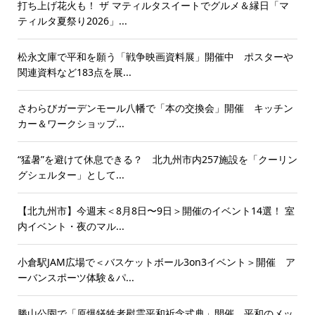
打ち上げ花火も！ ザ マティルタスイートでグルメ＆縁日「マ
ティルタ夏祭り2026」...
松永文庫で平和を願う「戦争映画資料展」開催中 ポスターや
関連資料など183点を展...
さわらびガーデンモール八幡で「本の交換会」開催 キッチン
カー＆ワークショップ...
“猛暑”を避けて休息できる？ 北九州市内257施設を「クーリン
グシェルター」として...
【北九州市】今週末＜8月8日〜9日＞開催のイベント14選！ 室
内イベント・夜のマル...
小倉駅JAM広場で＜バスケットボール3on3イベント＞開催 ア
ーバンスポーツ体験＆パ...
勝山公園で「原爆犠牲者慰霊平和祈念式典」開催 平和のメッ