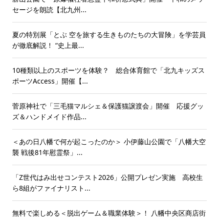
セージを朗読【北九州...
夏の特別展「とぶ 空を旅する生きものたちの大冒険」を学芸員
が徹底解説！ “史上最...
10種類以上のスポーツを体験？ 総合体育館で「北九キッズス
ポーツAccess」開催【...
菅原神社で「三毛猫マルシェ＆保護猫譲渡会」開催 応援グッ
ズ＆ハンドメイド作品...
＜あの日八幡で何が起こったのか＞ 小伊藤山公園で「八幡大空
襲 戦後81年慰霊祭」...
「Z世代はみ出せコンテスト2026」公開プレゼン実施 高校生
ら8組がファイナリスト...
無料で楽しめる＜脱出ゲーム＆職業体験＞！ 八幡中央区商店街