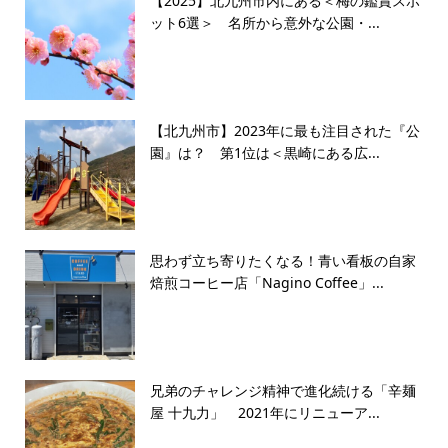
【2025】北九州市内にある＜梅の鑑賞スポ
ット6選＞ 名所から意外な公園・...
【北九州市】2023年に最も注目された『公
園』は？ 第1位は＜黒崎にある広...
思わず立ち寄りたくなる！青い看板の自家
焙煎コーヒー店「Nagino Coffee」...
兄弟のチャレンジ精神で進化続ける「辛麺
屋 十九力」 2021年にリニューア...