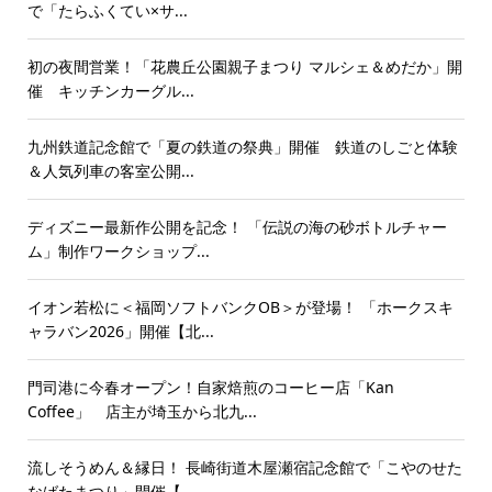
で「たらふくてい×サ...
初の夜間営業！「花農丘公園親子まつり マルシェ＆めだか」開
催 キッチンカーグル...
九州鉄道記念館で「夏の鉄道の祭典」開催 鉄道のしごと体験
＆人気列車の客室公開...
ディズニー最新作公開を記念！ 「伝説の海の砂ボトルチャー
ム」制作ワークショップ...
イオン若松に＜福岡ソフトバンクOB＞が登場！ 「ホークスキ
ャラバン2026」開催【北...
門司港に今春オープン！自家焙煎のコーヒー店「Kan
Coffee」 店主が埼玉から北九...
流しそうめん＆縁日！ 長崎街道木屋瀬宿記念館で「こやのせた
なばたまつり」開催【...