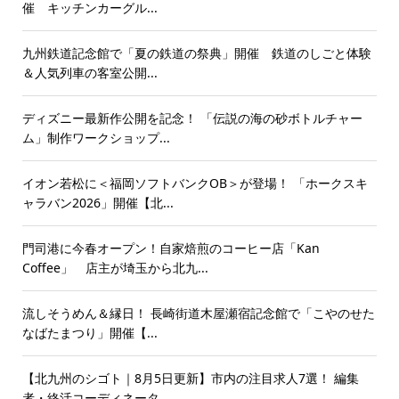
催 キッチンカーグル...
九州鉄道記念館で「夏の鉄道の祭典」開催 鉄道のしごと体験
＆人気列車の客室公開...
ディズニー最新作公開を記念！ 「伝説の海の砂ボトルチャー
ム」制作ワークショップ...
イオン若松に＜福岡ソフトバンクOB＞が登場！ 「ホークスキ
ャラバン2026」開催【北...
門司港に今春オープン！自家焙煎のコーヒー店「Kan
Coffee」 店主が埼玉から北九...
流しそうめん＆縁日！ 長崎街道木屋瀬宿記念館で「こやのせた
なばたまつり」開催【...
【北九州のシゴト｜8月5日更新】市内の注目求人7選！ 編集
者・終活コーディネータ...