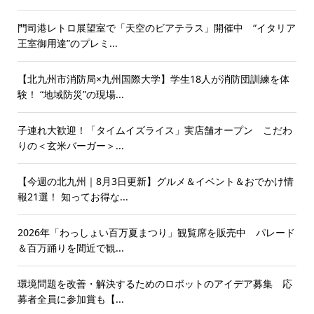
門司港レトロ展望室で「天空のビアテラス」開催中 “イタリア
王室御用達”のプレミ...
【北九州市消防局×九州国際大学】学生18人が消防団訓練を体
験！ “地域防災”の現場...
子連れ大歓迎！「タイムイズライス」実店舗オープン こだわ
りの＜玄米バーガー＞...
【今週の北九州｜8月3日更新】グルメ＆イベント＆おでかけ情
報21選！ 知ってお得な...
2026年「わっしょい百万夏まつり」観覧席を販売中 パレード
＆百万踊りを間近で観...
環境問題を改善・解決するためのロボットのアイデア募集 応
募者全員に参加賞も【...