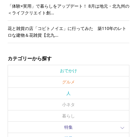
「体験×実用」で暮らしをアップデート！ 8月は地元・北九州の
＜ライフクリエイト創...
花と雑貨の店「コビトノイエ」に行ってみた 築110年のレト
ロな建物＆花雑貨【北九...
カテゴリーから探す
おでかけ
グルメ
人
小ネタ
暮らし
特集