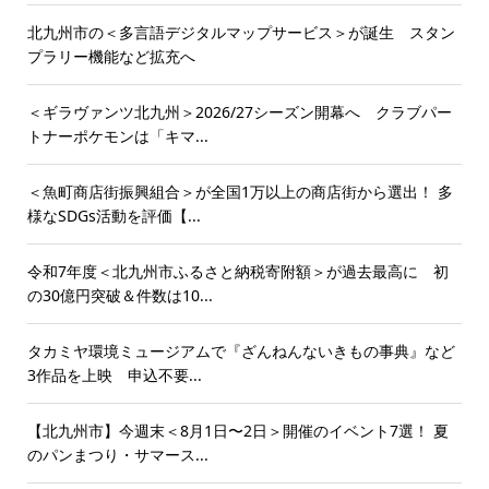
北九州市の＜多言語デジタルマップサービス＞が誕生 スタン
プラリー機能など拡充へ
＜ギラヴァンツ北九州＞2026/27シーズン開幕へ クラブパー
トナーポケモンは「キマ...
＜魚町商店街振興組合＞が全国1万以上の商店街から選出！ 多
様なSDGs活動を評価【...
令和7年度＜北九州市ふるさと納税寄附額＞が過去最高に 初
の30億円突破＆件数は10...
タカミヤ環境ミュージアムで『ざんねんないきもの事典』など
3作品を上映 申込不要...
【北九州市】今週末＜8月1日〜2日＞開催のイベント7選！ 夏
のパンまつり・サマース...