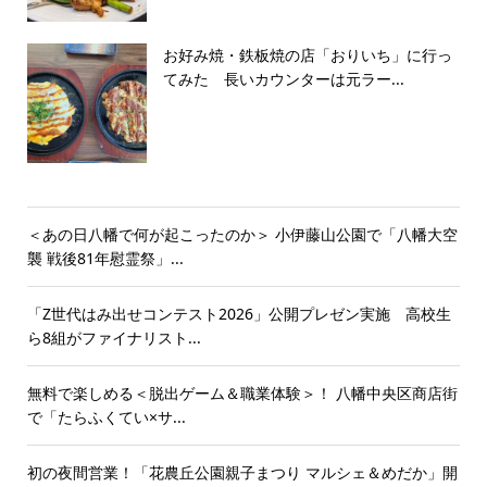
お好み焼・鉄板焼の店「おりいち」に行っ
てみた 長いカウンターは元ラー...
＜あの日八幡で何が起こったのか＞ 小伊藤山公園で「八幡大空
襲 戦後81年慰霊祭」...
「Z世代はみ出せコンテスト2026」公開プレゼン実施 高校生
ら8組がファイナリスト...
無料で楽しめる＜脱出ゲーム＆職業体験＞！ 八幡中央区商店街
で「たらふくてい×サ...
初の夜間営業！「花農丘公園親子まつり マルシェ＆めだか」開