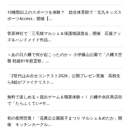
10種類以上のスポーツを体験？ 総合体育館で「北九キッズス
ポーツAccess」開催【...
菅原神社で「三毛猫マルシェ＆保護猫譲渡会」開催 応援グッ
ズ＆ハンドメイド作品...
＜あの日八幡で何が起こったのか＞ 小伊藤山公園で「八幡大空
襲 戦後81年慰霊祭」...
「Z世代はみ出せコンテスト2026」公開プレゼン実施 高校生
ら8組がファイナリスト...
無料で楽しめる＜脱出ゲーム＆職業体験＞！ 八幡中央区商店街
で「たらふくてい×サ...
初の夜間営業！「花農丘公園親子まつり マルシェ＆めだか」開
催 キッチンカーグル...