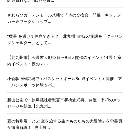
関連資料など183点を展...
さわらびガーデンモール八幡で「本の交換会」開催 キッチン
カー＆ワークショップ...
“猛暑”を避けて休息できる？ 北九州市内257施設を「クーリン
グシェルター」として...
【北九州市】今週末＜8月8日〜9日＞開催のイベント14選！ 室
内イベント・夜のマル...
小倉駅JAM広場で＜バスケットボール3on3イベント＞開催 ア
ーバンスポーツ体験＆パ...
勝山公園で「原爆犠牲者慰霊平和祈念式典」開催 平和のメッ
セージを朗読【北九州...
夏の特別展「とぶ 空を旅する生きものたちの大冒険」を学芸員
が徹底解説！ “史上最...