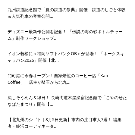
九州鉄道記念館で「夏の鉄道の祭典」開催 鉄道のしごと体験
＆人気列車の客室公開...
ディズニー最新作公開を記念！ 「伝説の海の砂ボトルチャー
ム」制作ワークショップ...
イオン若松に＜福岡ソフトバンクOB＞が登場！ 「ホークスキ
ャラバン2026」開催【北...
門司港に今春オープン！自家焙煎のコーヒー店「Kan
Coffee」 店主が埼玉から北九...
流しそうめん＆縁日！ 長崎街道木屋瀬宿記念館で「こやのせた
なばたまつり」開催【...
【北九州のシゴト｜8月5日更新】市内の注目求人7選！ 編集
者・終活コーディネータ...