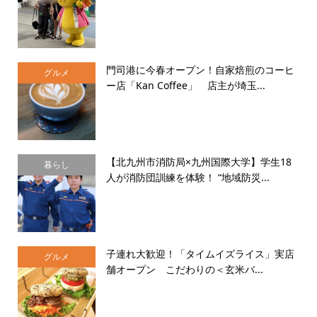
門司港に今春オープン！自家焙煎のコーヒ
グルメ
ー店「Kan Coffee」 店主が埼玉...
【北九州市消防局×九州国際大学】学生18
暮らし
人が消防団訓練を体験！ “地域防災...
子連れ大歓迎！「タイムイズライス」実店
グルメ
舗オープン こだわりの＜玄米バ...