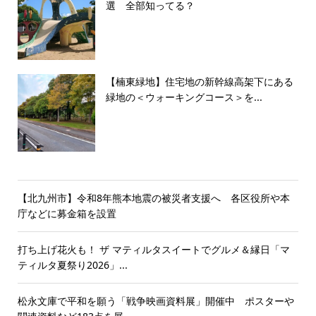
選 全部知ってる？
【楠東緑地】住宅地の新幹線高架下にある
緑地の＜ウォーキングコース＞を...
【北九州市】令和8年熊本地震の被災者支援へ 各区役所や本
庁などに募金箱を設置
打ち上げ花火も！ ザ マティルタスイートでグルメ＆縁日「マ
ティルタ夏祭り2026」...
松永文庫で平和を願う「戦争映画資料展」開催中 ポスターや