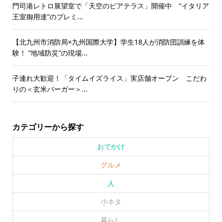
門司港レトロ展望室で「天空のビアテラス」開催中 “イタリア
王室御用達”のプレミ...
【北九州市消防局×九州国際大学】学生18人が消防団訓練を体
験！ “地域防災”の現場...
子連れ大歓迎！「タイムイズライス」実店舗オープン こだわ
りの＜玄米バーガー＞...
カテゴリーから探す
おでかけ
グルメ
人
小ネタ
暮らし