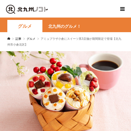
グルメ
北九州のグルメ！
記事
グルメ
アミュプラザ小倉にスイーツ系3店舗が期間限定で登場【北九
州市小倉北区】