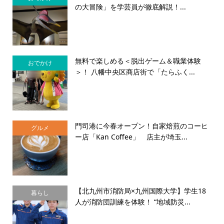
の大冒険」を学芸員が徹底解説！...
無料で楽しめる＜脱出ゲーム＆職業体験
おでかけ
＞！ 八幡中央区商店街で「たらふく...
門司港に今春オープン！自家焙煎のコーヒ
グルメ
ー店「Kan Coffee」 店主が埼玉...
【北九州市消防局×九州国際大学】学生18
暮らし
人が消防団訓練を体験！ “地域防災...