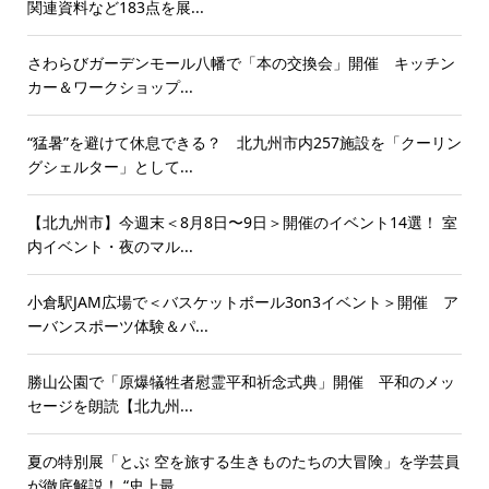
関連資料など183点を展...
さわらびガーデンモール八幡で「本の交換会」開催 キッチン
カー＆ワークショップ...
“猛暑”を避けて休息できる？ 北九州市内257施設を「クーリン
グシェルター」として...
【北九州市】今週末＜8月8日〜9日＞開催のイベント14選！ 室
内イベント・夜のマル...
小倉駅JAM広場で＜バスケットボール3on3イベント＞開催 ア
ーバンスポーツ体験＆パ...
勝山公園で「原爆犠牲者慰霊平和祈念式典」開催 平和のメッ
セージを朗読【北九州...
夏の特別展「とぶ 空を旅する生きものたちの大冒険」を学芸員
が徹底解説！ “史上最...