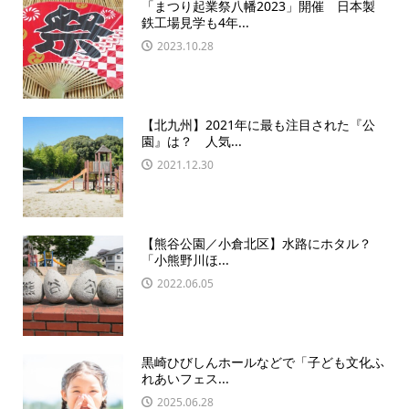
「まつり起業祭八幡2023」開催 日本製
鉄工場見学も4年...
2023.10.28
【北九州】2021年に最も注目された『公
園』は？ 人気...
2021.12.30
【熊谷公園／小倉北区】水路にホタル？
「小熊野川ほ...
2022.06.05
黒崎ひびしんホールなどで「子ども文化ふ
れあいフェス...
2025.06.28