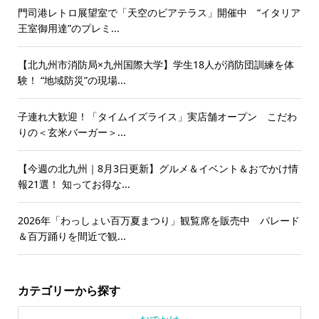
門司港レトロ展望室で「天空のビアテラス」開催中 “イタリア
王室御用達”のプレミ...
【北九州市消防局×九州国際大学】学生18人が消防団訓練を体
験！ “地域防災”の現場...
子連れ大歓迎！「タイムイズライス」実店舗オープン こだわ
りの＜玄米バーガー＞...
【今週の北九州｜8月3日更新】グルメ＆イベント＆おでかけ情
報21選！ 知ってお得な...
2026年「わっしょい百万夏まつり」観覧席を販売中 パレード
＆百万踊りを間近で観...
カテゴリーから探す