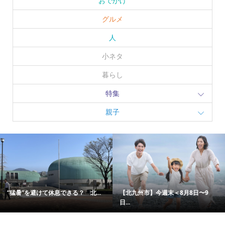
おでかけ
グルメ
人
小ネタ
暮らし
特集
親子
“猛暑”を避けて休息できる？ 北...
【北九州市】今週末＜8月8日〜9
日...