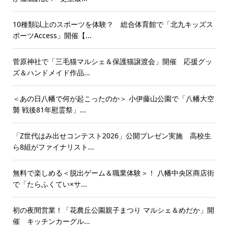
10種類以上のスポーツを体験？ 総合体育館で「北九キッズス
ポーツAccess」開催【...
菅原神社で「三毛猫マルシェ＆保護猫譲渡会」開催 応援グッ
ズ＆ハンドメイド作品...
＜あの日八幡で何が起こったのか＞ 小伊藤山公園で「八幡大空
襲 戦後81年慰霊祭」...
「Z世代はみ出せコンテスト2026」公開プレゼン実施 高校生
ら8組がファイナリスト...
無料で楽しめる＜脱出ゲーム＆職業体験＞！ 八幡中央区商店街
で「たらふくてい×サ...
初の夜間営業！「花農丘公園親子まつり マルシェ＆めだか」開
催 キッチンカーグル...