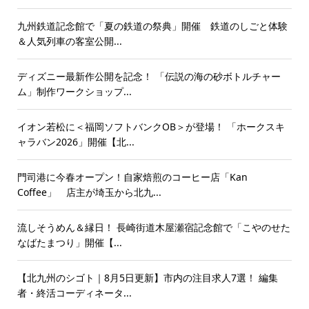
九州鉄道記念館で「夏の鉄道の祭典」開催 鉄道のしごと体験
＆人気列車の客室公開...
ディズニー最新作公開を記念！ 「伝説の海の砂ボトルチャー
ム」制作ワークショップ...
イオン若松に＜福岡ソフトバンクOB＞が登場！ 「ホークスキ
ャラバン2026」開催【北...
門司港に今春オープン！自家焙煎のコーヒー店「Kan
Coffee」 店主が埼玉から北九...
流しそうめん＆縁日！ 長崎街道木屋瀬宿記念館で「こやのせた
なばたまつり」開催【...
【北九州のシゴト｜8月5日更新】市内の注目求人7選！ 編集
者・終活コーディネータ...