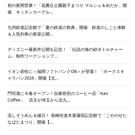
初の夜間営業！「花農丘公園親子まつり マルシェ＆めだか」開
催 キッチンカーグル...
九州鉄道記念館で「夏の鉄道の祭典」開催 鉄道のしごと体験
＆人気列車の客室公開...
ディズニー最新作公開を記念！ 「伝説の海の砂ボトルチャー
ム」制作ワークショップ...
イオン若松に＜福岡ソフトバンクOB＞が登場！ 「ホークスキ
ャラバン2026」開催【北...
門司港に今春オープン！自家焙煎のコーヒー店「Kan
Coffee」 店主が埼玉から北九...
流しそうめん＆縁日！ 長崎街道木屋瀬宿記念館で「こやのせた
なばたまつり」開催【...