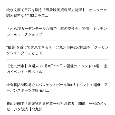
松永文庫で平和を願う「戦争映画資料展」開催中 ポスターや
関連資料など183点を展...
さわらびガーデンモール八幡で「本の交換会」開催 キッチン
カー＆ワークショップ...
“猛暑”を避けて休息できる？ 北九州市内257施設を「クーリン
グシェルター」として...
【北九州市】今週末＜8月8日〜9日＞開催のイベント14選！ 室
内イベント・夜のマル...
小倉駅JAM広場で＜バスケットボール3on3イベント＞開催 ア
ーバンスポーツ体験＆パ...
勝山公園で「原爆犠牲者慰霊平和祈念式典」開催 平和のメッ
セージを朗読【北九州...