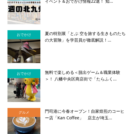
イベント＆おでかけ情報22選！ 知...
夏の特別展「とぶ 空を旅する生きものたち
おでかけ
の大冒険」を学芸員が徹底解説！...
無料で楽しめる＜脱出ゲーム＆職業体験
おでかけ
＞！ 八幡中央区商店街で「たらふく...
門司港に今春オープン！自家焙煎のコーヒ
グルメ
ー店「Kan Coffee」 店主が埼玉...