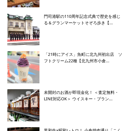
門司港駅の110周年記念式典で歴史を感じ
る＆グランマーケットそぞろ歩き【...
「21時にアイス」魚町に北九州初出店 ソ
フトクリーム22種【北九州市小倉...
未開封のお酒が即現金化！ ＜査定無料・
LINE対応OK＞ ウイスキー・ブラン...
黒和牛×昭和レトロ！ 小倉焼肉通り「こく