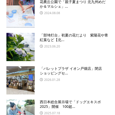
花農丘公園で「親子夏まつり 北九州めだ
か＆マルシェ」...
2024.08.08
「部埼灯台」初夏の花だより 紫陽花や青
紅葉など【北...
2023.06.20
「パレットプラザ イオン戸畑店」閉店
ショッピングセ...
2026.01.28
西日本総合展示場で「ドッグエキスポ
2025」開催 100超...
2025.07.18