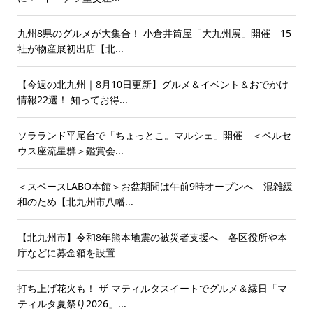
九州8県のグルメが大集合！ 小倉井筒屋「大九州展」開催 15
社が物産展初出店【北...
【今週の北九州｜8月10日更新】グルメ＆イベント＆おでかけ
情報22選！ 知ってお得...
ソラランド平尾台で「ちょっとこ。マルシェ」開催 ＜ペルセ
ウス座流星群＞鑑賞会...
＜スペースLABO本館＞お盆期間は午前9時オープンへ 混雑緩
和のため【北九州市八幡...
【北九州市】令和8年熊本地震の被災者支援へ 各区役所や本
庁などに募金箱を設置
打ち上げ花火も！ ザ マティルタスイートでグルメ＆縁日「マ
ティルタ夏祭り2026」...