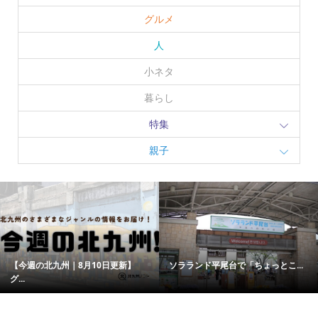
グルメ
人
小ネタ
暮らし
特集
親子
【今週の北九州｜8月10日更新】
ソラランド平尾台で「ちょっとこ...
グ...