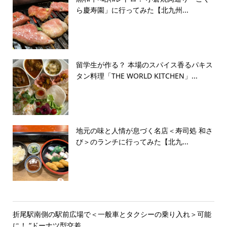
ら慶寿園」に行ってみた【北九州...
留学生が作る？ 本場のスパイス香るパキス
タン料理「THE WORLD KITCHEN」...
地元の味と人情が息づく名店＜寿司処 和さ
び＞のランチに行ってみた【北九...
折尾駅南側の駅前広場で＜一般車とタクシーの乗り入れ＞可能
に！ “ドーナツ型交差...