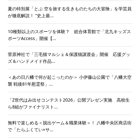
夏の特別展「とぶ 空を旅する生きものたちの大冒険」を学芸員
が徹底解説！ “史上最...
10種類以上のスポーツを体験？ 総合体育館で「北九キッズス
ポーツAccess」開催【...
菅原神社で「三毛猫マルシェ＆保護猫譲渡会」開催 応援グッ
ズ＆ハンドメイド作品...
＜あの日八幡で何が起こったのか＞ 小伊藤山公園で「八幡大空
襲 戦後81年慰霊祭」...
「Z世代はみ出せコンテスト2026」公開プレゼン実施 高校生
ら8組がファイナリスト...
無料で楽しめる＜脱出ゲーム＆職業体験＞！ 八幡中央区商店街
で「たらふくてい×サ...