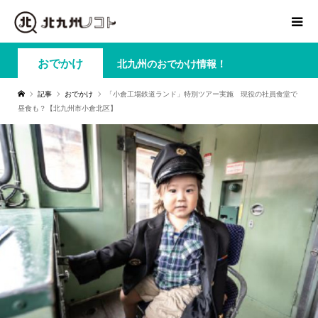
おでかけ
北九州のおでかけ情報！
記事
おでかけ
「小倉工場鉄道ランド」特別ツアー実施 現役の社員食堂で
昼食も？【北九州市小倉北区】