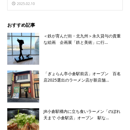
2025.02.10
おすすめ記事
＜鉄が育んだ街・北九州＞永久貸与の貴重
な絵画 企画展「鉄と美術」に行...
「ぎょらん亭小倉駅前店」オープン 百名
店2025選出のラーメン店が新店舗...
JR小倉駅構内に立ち食いラーメン「のぼれ
天まで 小倉駅店」オープン 駅な...