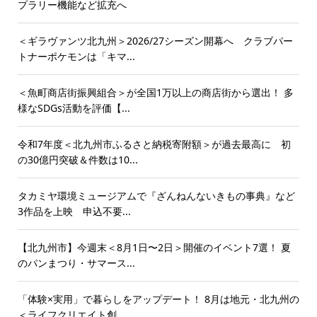
プラリー機能など拡充へ
＜ギラヴァンツ北九州＞2026/27シーズン開幕へ クラブパー
トナーポケモンは「キマ...
＜魚町商店街振興組合＞が全国1万以上の商店街から選出！ 多
様なSDGs活動を評価【...
令和7年度＜北九州市ふるさと納税寄附額＞が過去最高に 初
の30億円突破＆件数は10...
タカミヤ環境ミュージアムで『ざんねんないきもの事典』など
3作品を上映 申込不要...
【北九州市】今週末＜8月1日〜2日＞開催のイベント7選！ 夏
のパンまつり・サマース...
「体験×実用」で暮らしをアップデート！ 8月は地元・北九州の
＜ライフクリエイト創...