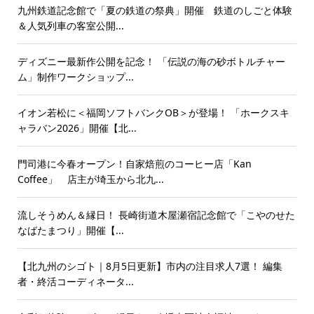
九州鉄道記念館で「夏の鉄道の祭典」開催 鉄道のしごと体験
＆人気列車の客室公開...
ディズニー最新作公開を記念！ 「伝説の海の砂ボトルチャー
ム」制作ワークショップ...
イオン若松に＜福岡ソフトバンクOB＞が登場！ 「ホークスキ
ャラバン2026」開催【北...
門司港に今春オープン！自家焙煎のコーヒー店「Kan
Coffee」 店主が埼玉から北九...
流しそうめん＆縁日！ 長崎街道木屋瀬宿記念館で「こやのせた
なばたまつり」開催【...
【北九州のシゴト｜8月5日更新】市内の注目求人7選！ 編集
者・終活コーディネータ...