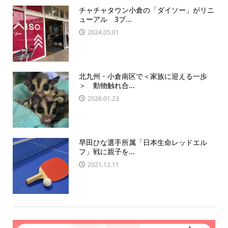
チャチャタウン小倉の「ダイソー」がリニ
ューアル 3ブ...
2024.05.01
北九州・小倉南区で＜家族に迎える一歩
＞ 動物触れ合...
2026.01.23
早田ひな選手所属「日本生命レッドエル
フ」戦に親子を...
2021.12.11