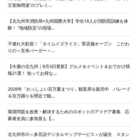
王室御用達”のプレミ...
【北九州市消防局×九州国際大学】学生18人が消防団訓練を体
験！ “地域防災”の現場...
子連れ大歓迎！「タイムイズライス」実店舗オープン こだわ
りの＜玄米バーガー＞...
【今週の北九州｜8月3日更新】グルメ＆イベント＆おでかけ情
報21選！ 知ってお得な...
2026年「わっしょい百万夏まつり」観覧席を販売中 パレード
＆百万踊りを間近で観...
環境問題を改善・解決するためのロボットのアイデア募集 応
募者全員に参加賞も【...
北九州市の＜多言語デジタルマップサービス＞が誕生 スタン