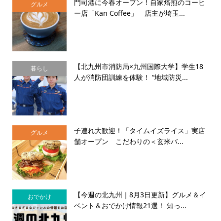
門司港に今春オープン！自家焙煎のコーヒ
グルメ
ー店「Kan Coffee」 店主が埼玉...
【北九州市消防局×九州国際大学】学生18
暮らし
人が消防団訓練を体験！ “地域防災...
子連れ大歓迎！「タイムイズライス」実店
グルメ
舗オープン こだわりの＜玄米バ...
【今週の北九州｜8月3日更新】グルメ＆イ
おでかけ
ベント＆おでかけ情報21選！ 知っ...