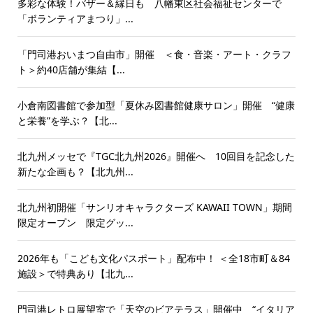
多彩な体験！バザー＆縁日も 八幡東区社会福祉センターで
「ボランティアまつり」...
「門司港おいまつ自由市」開催 ＜食・音楽・アート・クラフ
ト＞約40店舗が集結【...
小倉南図書館で参加型「夏休み図書館健康サロン」開催 “健康
と栄養”を学ぶ？【北...
北九州メッセで『TGC北九州2026』開催へ 10回目を記念した
新たな企画も？【北九州...
北九州初開催「サンリオキャラクターズ KAWAII TOWN」期間
限定オープン 限定グッ...
2026年も「こども文化パスポート」配布中！ ＜全18市町＆84
施設＞で特典あり【北九...
門司港レトロ展望室で「天空のビアテラス」開催中 “イタリア