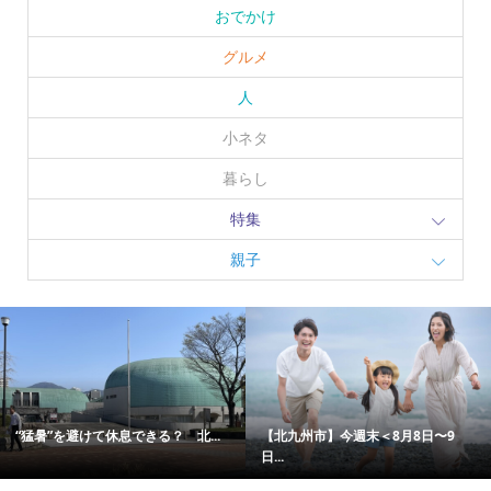
おでかけ
グルメ
人
小ネタ
暮らし
特集
親子
“猛暑”を避けて休息できる？ 北...
【北九州市】今週末＜8月8日〜9
日...