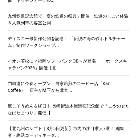
催 キッチンカーグル...
九州鉄道記念館で「夏の鉄道の祭典」開催 鉄道のしごと体験
＆人気列車の客室公開...
ディズニー最新作公開を記念！ 「伝説の海の砂ボトルチャー
ム」制作ワークショップ...
イオン若松に＜福岡ソフトバンクOB＞が登場！ 「ホークスキ
ャラバン2026」開催【北...
門司港に今春オープン！自家焙煎のコーヒー店「Kan
Coffee」 店主が埼玉から北九...
流しそうめん＆縁日！ 長崎街道木屋瀬宿記念館で「こやのせた
なばたまつり」開催【...
【北九州のシゴト｜8月5日更新】市内の注目求人7選！ 編集
者・終活コーディネータ...