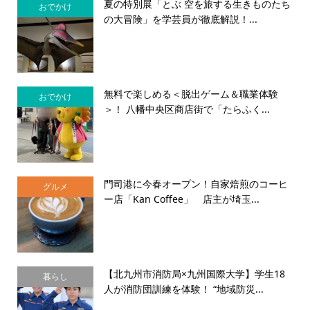
夏の特別展「とぶ 空を旅する生きものたち
おでかけ
の大冒険」を学芸員が徹底解説！...
無料で楽しめる＜脱出ゲーム＆職業体験
おでかけ
＞！ 八幡中央区商店街で「たらふく...
門司港に今春オープン！自家焙煎のコーヒ
グルメ
ー店「Kan Coffee」 店主が埼玉...
【北九州市消防局×九州国際大学】学生18
暮らし
人が消防団訓練を体験！ “地域防災...