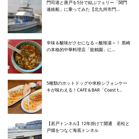
門司港と唐戸を5分で結ぶフェリー「関門
連絡船」に乗ってみた【北九州市門...
辛味＆酸味がクセになる＜酸辣湯＞！ 黒崎
の本格的中華料理店「龍鶴園」に...
5種類のホットドッグや米粉シフォンケー
キが味わえる！CAFE＆BAR「Coast t...
【若戸トンネル】12年掛けて開通 若松と
戸畑をつなぐ海底トンネル