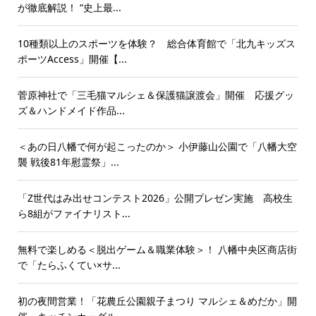
が徹底解説！ “史上最...
10種類以上のスポーツを体験？ 総合体育館で「北九キッズス
ポーツAccess」開催【...
菅原神社で「三毛猫マルシェ＆保護猫譲渡会」開催 応援グッ
ズ＆ハンドメイド作品...
＜あの日八幡で何が起こったのか＞ 小伊藤山公園で「八幡大空
襲 戦後81年慰霊祭」...
「Z世代はみ出せコンテスト2026」公開プレゼン実施 高校生
ら8組がファイナリスト...
無料で楽しめる＜脱出ゲーム＆職業体験＞！ 八幡中央区商店街
で「たらふくてい×サ...
初の夜間営業！「花農丘公園親子まつり マルシェ＆めだか」開