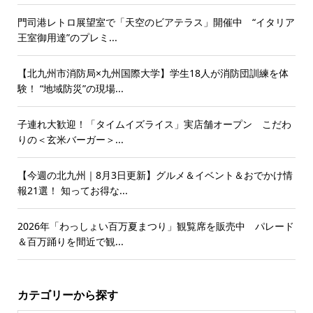
門司港レトロ展望室で「天空のビアテラス」開催中 “イタリア
王室御用達”のプレミ...
【北九州市消防局×九州国際大学】学生18人が消防団訓練を体
験！ “地域防災”の現場...
子連れ大歓迎！「タイムイズライス」実店舗オープン こだわ
りの＜玄米バーガー＞...
【今週の北九州｜8月3日更新】グルメ＆イベント＆おでかけ情
報21選！ 知ってお得な...
2026年「わっしょい百万夏まつり」観覧席を販売中 パレード
＆百万踊りを間近で観...
カテゴリーから探す