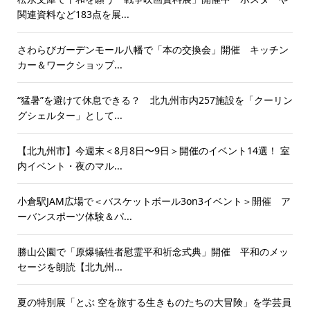
関連資料など183点を展...
さわらびガーデンモール八幡で「本の交換会」開催 キッチン
カー＆ワークショップ...
“猛暑”を避けて休息できる？ 北九州市内257施設を「クーリン
グシェルター」として...
【北九州市】今週末＜8月8日〜9日＞開催のイベント14選！ 室
内イベント・夜のマル...
小倉駅JAM広場で＜バスケットボール3on3イベント＞開催 ア
ーバンスポーツ体験＆パ...
勝山公園で「原爆犠牲者慰霊平和祈念式典」開催 平和のメッ
セージを朗読【北九州...
夏の特別展「とぶ 空を旅する生きものたちの大冒険」を学芸員