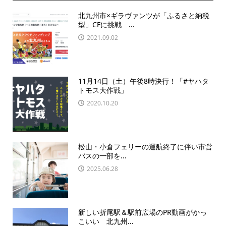
北九州市×ギラヴァンツが「ふるさと納税
型」CFに挑戦 ...
2021.09.02
11月14日（土）午後8時決行！「#ヤハタ
トモス大作戦」
2020.10.20
松山・小倉フェリーの運航終了に伴い市営
バスの一部を...
2025.06.28
新しい折尾駅＆駅前広場のPR動画がかっ
こいい 北九州...