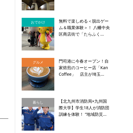
無料で楽しめる＜脱出ゲー
おでかけ
ム＆職業体験＞！ 八幡中央
区商店街で「たらふく...
門司港に今春オープン！自
グルメ
家焙煎のコーヒー店「Kan
Coffee」 店主が埼玉...
【北九州市消防局×九州国
暮らし
際大学】学生18人が消防団
訓練を体験！ “地域防災...