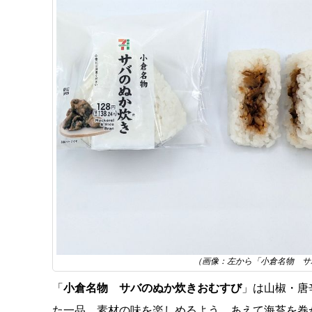
（画像：左から「小倉名物 サ
「
小倉名物 サバのぬか炊きおむすび
」は山椒・唐
た一品。素材の味を楽しめるよう、あえて海苔を巻