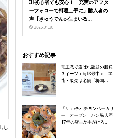
IH初心者でも安心！「充実のアフタ
ーフォローで料理上手に」購入者の
声【きゅうでんe-住まいる...
2025.01.30
おすすめ記事
竜王戦で選ばれ話題の勝負
スイーツ＜河豚最中＞ 製
造・販売は老舗「梅園...
「ザ ハチハチヨンベーカリ
ー」オープン パン職人歴
17年の店主が手がける...
出し