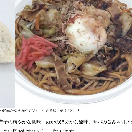
バのぬか炊きおむすび」「小倉名物 焼うどん」）
辛子の爽やかな風味、ぬかのほのかな酸味、サバの旨みを引き
かない塩おむすびで仕上げています。