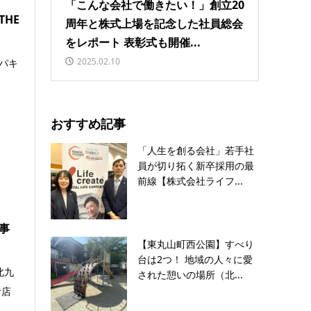
「こんな会社で働きたい！」創立20
HE
周年と株式上場を記念した社員総会
をレポート 表彰式も開催...
2025.02.10
パキ
おすすめ記事
「人生を創る会社」若手社
員が切り拓く新卒採用の最
前線【株式会社ライフ...
事
【東丸山町西公園】すべり
台は2つ！ 地域の人々に愛
北九
された憩いの場所（北...
食店