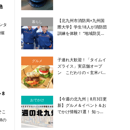
急
【北九州市消防局×九州国
暮らし
ンタ
際大学】学生18人が消防団
開催
訓練を体験！ “地域防災...
子連れ大歓迎！「タイムイ
グルメ
ズライス」実店舗オープ
ン こだわりの＜玄米バ...
ト8
【今週の北九州｜8月3日更
おでかけ
新】グルメ＆イベント＆お
でかけ情報21選！ 知っ...
そこ
8の