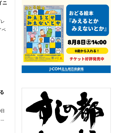
イニ
ズレ
イベ
る
0日
..