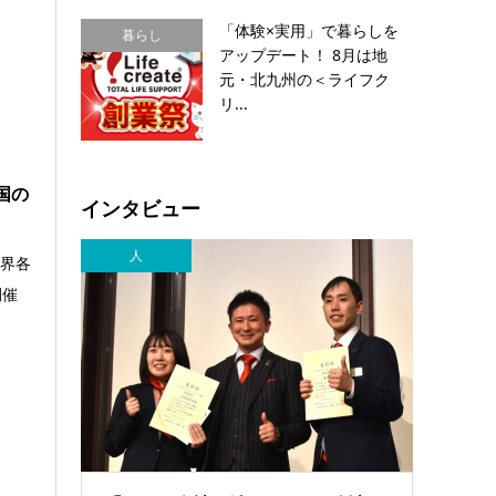
「体験×実用」で暮らしを
暮らし
アップデート！ 8月は地
元・北九州の＜ライフク
リ...
国の
インタビュー
人
世界各
開催