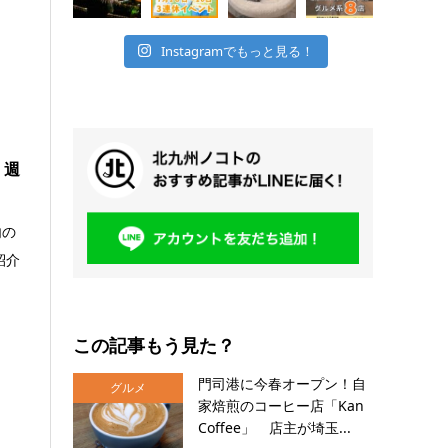
Instagramでもっと見る！
 週
内の
紹介
この記事もう見た？
門司港に今春オープン！自
グルメ
家焙煎のコーヒー店「Kan
Coffee」 店主が埼玉...