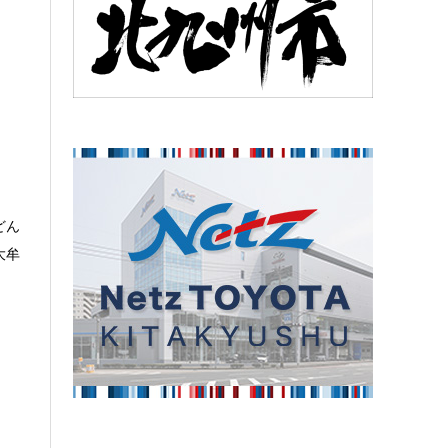
ン
どん
大牟