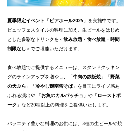
夏季限定イベント
「
ビアホール2025
」を実施中です。
ビュッフェスタイルの料理に加え、生ビールをはじめ
とした多彩なドリンクを＜
飲み放題
・
食べ放題
・
時間
制限なし
＞でご堪能いただけます。
食べ放題でご提供するメニューは、スタンドクッキン
グのラインアップを増やし、「
牛肉の鉄板焼
」「
野菜
の天ぷら
」「
冷やし鴨南蛮そば
」を目玉にライブ感あ
ふれる演出や 「
お魚のカルパッチョ
」や「
ローストポ
ーク
」など20種以上の料理をご提供いたします。
バラエティ豊かな料理のお供には、3種の生ビールや焼