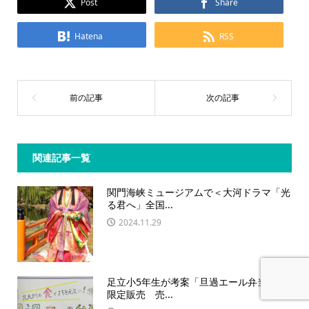
Post
Share
Hatena
RSS
関連記事一覧
関門海峡ミュージアムで＜大河ドラマ「光
る君へ」全国...
2024.11.29
足立小5年生が考案「旦過エール弁当」1日
限定販売 売...