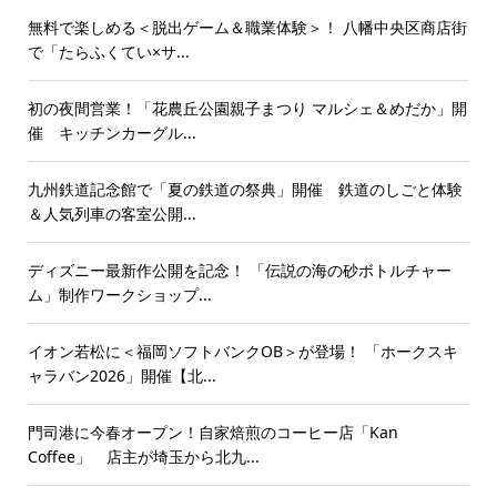
無料で楽しめる＜脱出ゲーム＆職業体験＞！ 八幡中央区商店街
で「たらふくてい×サ...
初の夜間営業！「花農丘公園親子まつり マルシェ＆めだか」開
催 キッチンカーグル...
九州鉄道記念館で「夏の鉄道の祭典」開催 鉄道のしごと体験
＆人気列車の客室公開...
ディズニー最新作公開を記念！ 「伝説の海の砂ボトルチャー
ム」制作ワークショップ...
イオン若松に＜福岡ソフトバンクOB＞が登場！ 「ホークスキ
ャラバン2026」開催【北...
門司港に今春オープン！自家焙煎のコーヒー店「Kan
Coffee」 店主が埼玉から北九...