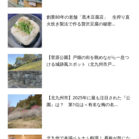
創業80年の老舗「黒木豆腐店」 生搾り直
火炊き製法で作る贅沢豆腐の秘密...
【菅原公園】戸畑の街を眺めながら一息つ
ける城跡風スポット（北九州市戸...
【北九州市】2025年に最も注目された『公
園』は？ 第1位は＜有名な梅の名...
北九州で本場ベトナム料理！ 看板が気にな