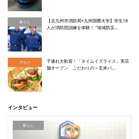
【北九州市消防局×九州国際大学】学生18
暮らし
人が消防団訓練を体験！ “地域防災...
子連れ大歓迎！「タイムイズライス」実店
グルメ
舗オープン こだわりの＜玄米バ...
インタビュー
暮らし