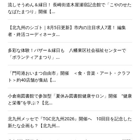
流しそうめん＆縁日！ 長崎街道木屋瀬宿記念館で「こやのせた
なばたまつり」開催【...
【北九州のシゴト｜8月5日更新】市内の注目求人7選！ 編集
者・終活コーディネータ...
多彩な体験！バザー＆縁日も 八幡東区社会福祉センターで
「ボランティアまつり」...
「門司港おいまつ自由市」開催 ＜食・音楽・アート・クラフ
ト＞約40店舗が集結【...
小倉南図書館で参加型「夏休み図書館健康サロン」開催 “健康
と栄養”を学ぶ？【北...
北九州メッセで『TGC北九州2026』開催へ 10回目を記念した
新たな企画も？【北九州...