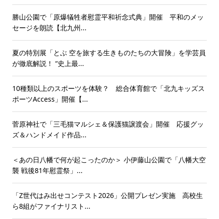
勝山公園で「原爆犠牲者慰霊平和祈念式典」開催 平和のメッ
セージを朗読【北九州...
夏の特別展「とぶ 空を旅する生きものたちの大冒険」を学芸員
が徹底解説！ “史上最...
10種類以上のスポーツを体験？ 総合体育館で「北九キッズス
ポーツAccess」開催【...
菅原神社で「三毛猫マルシェ＆保護猫譲渡会」開催 応援グッ
ズ＆ハンドメイド作品...
＜あの日八幡で何が起こったのか＞ 小伊藤山公園で「八幡大空
襲 戦後81年慰霊祭」...
「Z世代はみ出せコンテスト2026」公開プレゼン実施 高校生
ら8組がファイナリスト...