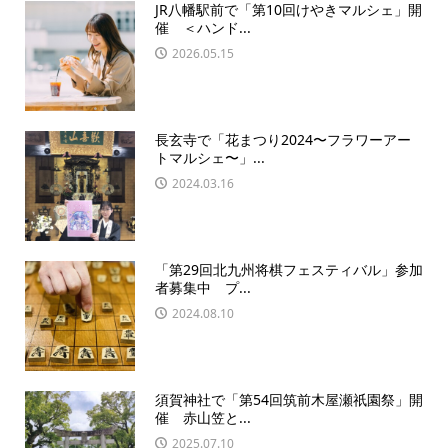
JR八幡駅前で「第10回けやきマルシェ」開
催 ＜ハンド...
2026.05.15
長玄寺で「花まつり2024〜フラワーアー
トマルシェ〜」...
2024.03.16
「第29回北九州将棋フェスティバル」参加
者募集中 プ...
2024.08.10
須賀神社で「第54回筑前木屋瀬祇園祭」開
催 赤山笠と...
2025.07.10