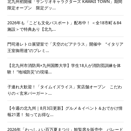
北九州初開催「サンリオキャラクターズ KAWAII TOWN」期間
限定オープン 限定グッ...
2026年も「こども文化パスポート」配布中！ ＜全18市町＆84
施設＞で特典あり【北九...
門司港レトロ展望室で「天空のビアテラス」開催中 “イタリア
王室御用達”のプレミ...
【北九州市消防局×九州国際大学】学生18人が消防団訓練を体
験！ “地域防災”の現場...
子連れ大歓迎！「タイムイズライス」実店舗オープン こだわ
りの＜玄米バーガー＞...
【今週の北九州｜8月3日更新】グルメ＆イベント＆おでかけ情
報21選！ 知ってお得な...
2026年「わっしょい百万夏まつり」観覧席を販売中 パレード