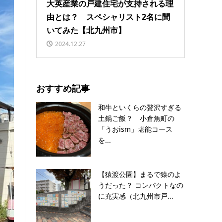
大英産業の戸建住宅が支持される理
由とは？ スペシャリスト2名に聞
いてみた【北九州市】
2024.12.27
おすすめ記事
和牛といくらの贅沢すぎる
土鍋ご飯？ 小倉魚町の
「うおism」堪能コース
を...
【猿渡公園】まるで猿のよ
うだった？ コンパクトなの
に充実感（北九州市戸...