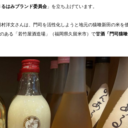
さるはみブランド委員会
」を立ち上げています。
田村洋文さんは、門司を活性化しようと地元の猿喰新田の米を
いのある「若竹屋酒造場」（福岡県久留米市）で
甘酒「門司猿喰