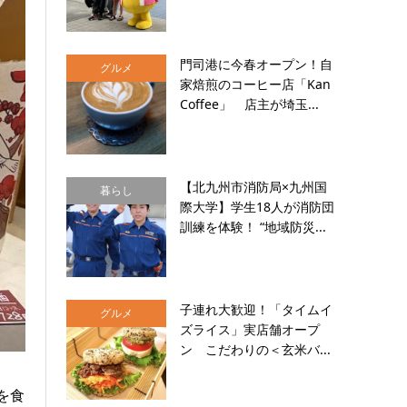
門司港に今春オープン！自
グルメ
家焙煎のコーヒー店「Kan
Coffee」 店主が埼玉...
【北九州市消防局×九州国
暮らし
際大学】学生18人が消防団
訓練を体験！ “地域防災...
子連れ大歓迎！「タイムイ
グルメ
ズライス」実店舗オープ
ン こだわりの＜玄米バ...
を食