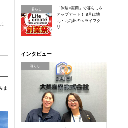
「体験×実用」で暮らしを
暮らし
アップデート！ 8月は地
元・北九州の＜ライフク
ま
リ...
インタビュー
暮らし
みま