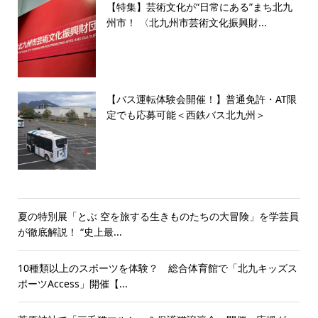
【特集】芸術文化が“日常にある”まち北九
州市！ 〈北九州市芸術文化振興財...
【バス運転体験会開催！】普通免許・AT限
定でも応募可能＜西鉄バス北九州＞
夏の特別展「とぶ 空を旅する生きものたちの大冒険」を学芸員
が徹底解説！ “史上最...
10種類以上のスポーツを体験？ 総合体育館で「北九キッズス
ポーツAccess」開催【...