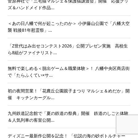
菅原神社で「三毛猫マルシェ＆保護猫譲渡会」開催 応援グッ
ズ＆ハンドメイド作品...
＜あの日八幡で何が起こったのか＞ 小伊藤山公園で「八幡大空
襲 戦後81年慰霊祭」...
「Z世代はみ出せコンテスト2026」公開プレゼン実施 高校生
ら8組がファイナリスト...
無料で楽しめる＜脱出ゲーム＆職業体験＞！ 八幡中央区商店街
で「たらふくてい×サ...
初の夜間営業！「花農丘公園親子まつり マルシェ＆めだか」開
催 キッチンカーグル...
九州鉄道記念館で「夏の鉄道の祭典」開催 鉄道のしごと体験
＆人気列車の客室公開...
ディズニー最新作公開を記念！ 「伝説の海の砂ボトルチャー