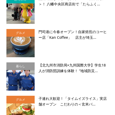
＞！ 八幡中央区商店街で「たらふく...
門司港に今春オープン！自家焙煎のコーヒ
グルメ
ー店「Kan Coffee」 店主が埼玉...
【北九州市消防局×九州国際大学】学生18
暮らし
人が消防団訓練を体験！ “地域防災...
子連れ大歓迎！「タイムイズライス」実店
グルメ
舗オープン こだわりの＜玄米バ...