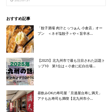
2025.01.31
おすすめ記事
「餃子酒場 肉汁とっつぁん 小倉店」オー
プン ＜ネギ塩餃子＞や＜旨辛水...
【2025】北九州市で最も注目された話題ト
ップ10 第1位は＜小倉に紅白出場...
昼飲みOKの寿司屋「旦過屋台寿し満天」
アテもお寿司も満喫【北九州市小...