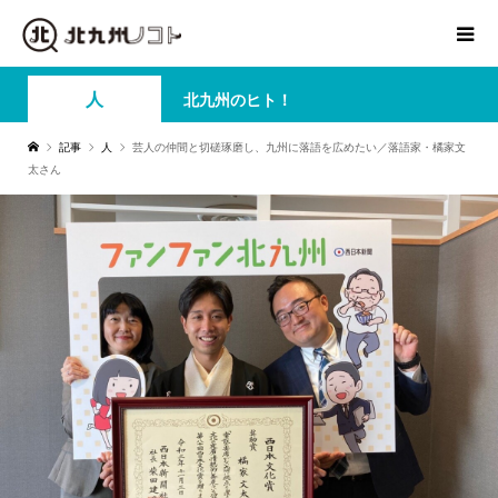
人
北九州のヒト！
記事
人
芸人の仲間と切磋琢磨し、九州に落語を広めたい／落語家・橘家文
太さん