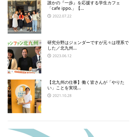
誰かの『一歩』を応援する学生カフェ
「cafe ippo.」【...
2022.07.22
研究分野はジェンダーですが元々は理系で
した／北九州...
2023.06.12
【北九州の仕事】働く皆さんが「やりた
い」ことを実現...
2021.10.28