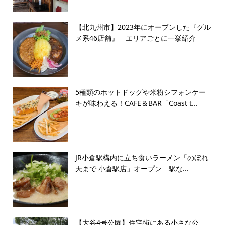
【北九州市】2023年にオープンした『グル
メ系46店舗』 エリアごとに一挙紹介
5種類のホットドッグや米粉シフォンケー
キが味わえる！CAFE＆BAR「Coast t...
JR小倉駅構内に立ち食いラーメン「のぼれ
天まで 小倉駅店」オープン 駅な...
【大谷4号公園】住宅街にある小さな公