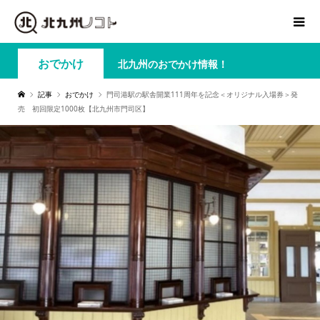
おでかけ
北九州のおでかけ情報！
記事
おでかけ
門司港駅の駅舎開業111周年を記念＜オリジナル入場券＞発
売 初回限定1000枚【北九州市門司区】