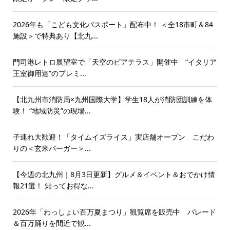
2026年も「こども文化パスポート」配布中！ ＜全18市町＆84
施設＞で特典あり【北九...
門司港レトロ展望室で「天空のビアテラス」開催中 “イタリア
王室御用達”のプレミ...
【北九州市消防局×九州国際大学】学生18人が消防団訓練を体
験！ “地域防災”の現場...
子連れ大歓迎！「タイムイズライス」実店舗オープン こだわ
りの＜玄米バーガー＞...
【今週の北九州｜8月3日更新】グルメ＆イベント＆おでかけ情
報21選！ 知ってお得な...
2026年「わっしょい百万夏まつり」観覧席を販売中 パレード
＆百万踊りを間近で観...