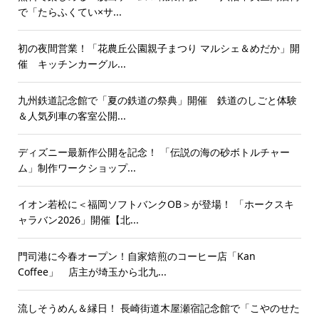
で「たらふくてい×サ...
初の夜間営業！「花農丘公園親子まつり マルシェ＆めだか」開
催 キッチンカーグル...
九州鉄道記念館で「夏の鉄道の祭典」開催 鉄道のしごと体験
＆人気列車の客室公開...
ディズニー最新作公開を記念！ 「伝説の海の砂ボトルチャー
ム」制作ワークショップ...
イオン若松に＜福岡ソフトバンクOB＞が登場！ 「ホークスキ
ャラバン2026」開催【北...
門司港に今春オープン！自家焙煎のコーヒー店「Kan
Coffee」 店主が埼玉から北九...
流しそうめん＆縁日！ 長崎街道木屋瀬宿記念館で「こやのせた