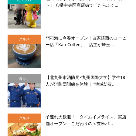
＞！ 八幡中央区商店街で「たらふく...
門司港に今春オープン！自家焙煎のコーヒ
グルメ
ー店「Kan Coffee」 店主が埼玉...
【北九州市消防局×九州国際大学】学生18
暮らし
人が消防団訓練を体験！ “地域防災...
子連れ大歓迎！「タイムイズライス」実店
グルメ
舗オープン こだわりの＜玄米バ...