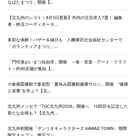
なばたまつり」開催【...
【北九州のシゴト｜8月5日更新】市内の注目求人7選！ 編集
者・終活コーディネータ...
多彩な体験！バザー＆縁日も 八幡東区社会福祉センターで
「ボランティアまつり」...
「門司港おいまつ自由市」開催 ＜食・音楽・アート・クラフ
ト＞約40店舗が集結【...
小倉南図書館で参加型「夏休み図書館健康サロン」開催 “健康
と栄養”を学ぶ？【北...
北九州メッセで『TGC北九州2026』開催へ 10回目を記念した
新たな企画も？【北九州...
北九州初開催「サンリオキャラクターズ KAWAII TOWN」期間
限定オープン 限定グッ...