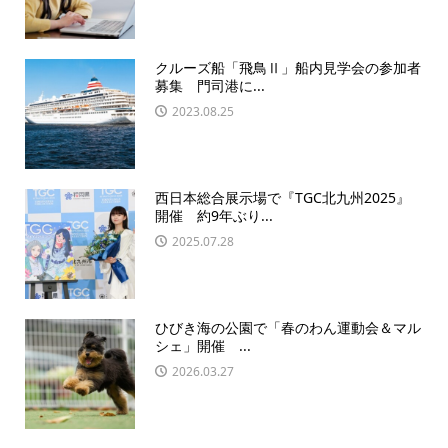
クルーズ船「飛鳥Ⅱ」船内見学会の参加者
募集 門司港に...
2023.08.25
西日本総合展示場で『TGC北九州2025』
開催 約9年ぶり...
2025.07.28
ひびき海の公園で「春のわん運動会＆マル
シェ」開催 ...
2026.03.27