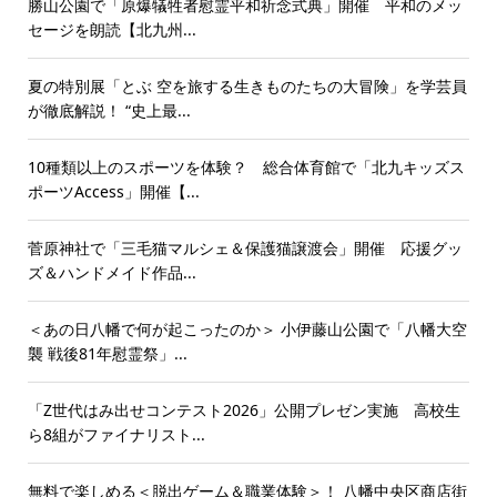
勝山公園で「原爆犠牲者慰霊平和祈念式典」開催 平和のメッ
セージを朗読【北九州...
夏の特別展「とぶ 空を旅する生きものたちの大冒険」を学芸員
が徹底解説！ “史上最...
10種類以上のスポーツを体験？ 総合体育館で「北九キッズス
ポーツAccess」開催【...
菅原神社で「三毛猫マルシェ＆保護猫譲渡会」開催 応援グッ
ズ＆ハンドメイド作品...
＜あの日八幡で何が起こったのか＞ 小伊藤山公園で「八幡大空
襲 戦後81年慰霊祭」...
「Z世代はみ出せコンテスト2026」公開プレゼン実施 高校生
ら8組がファイナリスト...
無料で楽しめる＜脱出ゲーム＆職業体験＞！ 八幡中央区商店街