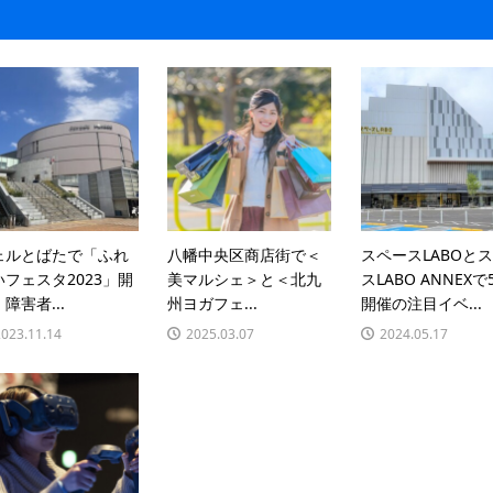
ェルとばたで「ふれ
八幡中央区商店街で＜
スペースLABOと
いフェスタ2023」開
美マルシェ＞と＜北九
スLABO ANNEXで
障害者...
州ヨガフェ...
開催の注目イベ...
2023.11.14
2025.03.07
2024.05.17