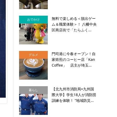
無料で楽しめる＜脱出ゲー
おでかけ
ム＆職業体験＞！ 八幡中央
区商店街で「たらふく...
門司港に今春オープン！自
グルメ
家焙煎のコーヒー店「Kan
Coffee」 店主が埼玉...
【北九州市消防局×九州国
暮らし
際大学】学生18人が消防団
訓練を体験！ “地域防災...