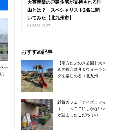
大英産業の戸建住宅が支持される理
由とは？ スペシャリスト2名に聞
いてみた【北九州市】
2024.12.27
おすすめ記事
【南方たぶのき公園】大き
スペー
めの複合遊具＆ウォーキン
5月
グを楽しめる（北九州...
雑貨カフェ「ナイズラフィ
キ」 ＜ここにしかない＞
が詰まったこだわりの...