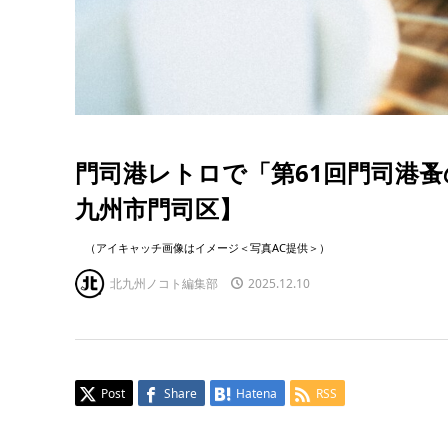
門司港レトロで「第61回門司港
九州市門司区】
（アイキャッチ画像はイメージ＜写真AC提供＞）
北九州ノコト編集部
2025.12.10
Post
Share
Hatena
RSS