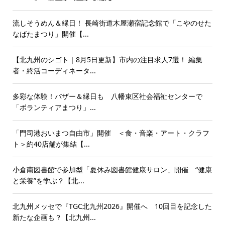
流しそうめん＆縁日！ 長崎街道木屋瀬宿記念館で「こやのせた
なばたまつり」開催【...
【北九州のシゴト｜8月5日更新】市内の注目求人7選！ 編集
者・終活コーディネータ...
多彩な体験！バザー＆縁日も 八幡東区社会福祉センターで
「ボランティアまつり」...
「門司港おいまつ自由市」開催 ＜食・音楽・アート・クラフ
ト＞約40店舗が集結【...
小倉南図書館で参加型「夏休み図書館健康サロン」開催 “健康
と栄養”を学ぶ？【北...
北九州メッセで『TGC北九州2026』開催へ 10回目を記念した
新たな企画も？【北九州...