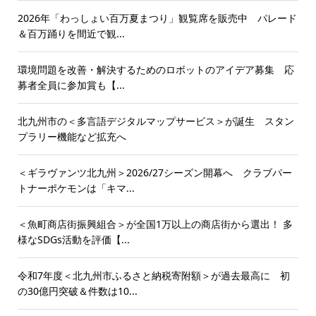
2026年「わっしょい百万夏まつり」観覧席を販売中 パレード
＆百万踊りを間近で観...
環境問題を改善・解決するためのロボットのアイデア募集 応
募者全員に参加賞も【...
北九州市の＜多言語デジタルマップサービス＞が誕生 スタン
プラリー機能など拡充へ
＜ギラヴァンツ北九州＞2026/27シーズン開幕へ クラブパー
トナーポケモンは「キマ...
＜魚町商店街振興組合＞が全国1万以上の商店街から選出！ 多
様なSDGs活動を評価【...
令和7年度＜北九州市ふるさと納税寄附額＞が過去最高に 初
の30億円突破＆件数は10...