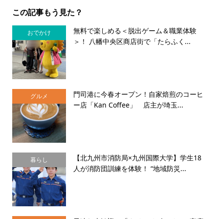
この記事もう見た？
無料で楽しめる＜脱出ゲーム＆職業体験
おでかけ
＞！ 八幡中央区商店街で「たらふく...
門司港に今春オープン！自家焙煎のコーヒ
グルメ
ー店「Kan Coffee」 店主が埼玉...
【北九州市消防局×九州国際大学】学生18
暮らし
人が消防団訓練を体験！ “地域防災...