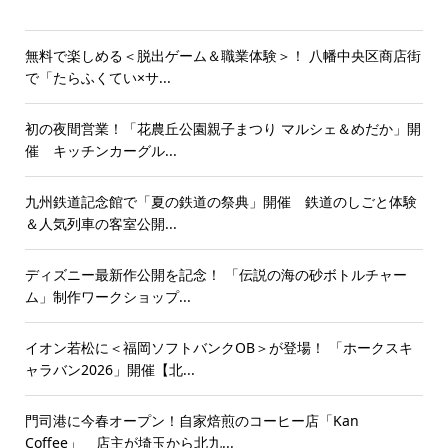
無料で楽しめる＜脱出ゲーム＆職業体験＞！ 八幡中央区商店街
で「たらふくてい×サ...
初の夜間営業！「花農丘公園親子まつり マルシェ＆めだか」開
催 キッチンカーグル...
九州鉄道記念館で「夏の鉄道の祭典」開催 鉄道のしごと体験
＆人気列車の客室公開...
ディズニー最新作公開を記念！ 「伝説の海の砂ボトルチャー
ム」制作ワークショップ...
イオン若松に＜福岡ソフトバンクOB＞が登場！ 「ホークスキ
ャラバン2026」開催【北...
門司港に今春オープン！自家焙煎のコーヒー店「Kan
Coffee」 店主が埼玉から北九...