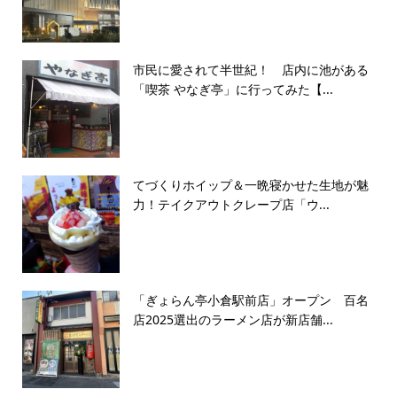
市民に愛されて半世紀！ 店内に池がある
「喫茶 やなぎ亭」に行ってみた【...
てづくりホイップ＆一晩寝かせた生地が魅
力！テイクアウトクレープ店「ウ...
「ぎょらん亭小倉駅前店」オープン 百名
店2025選出のラーメン店が新店舗...