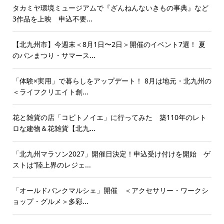
タカミヤ環境ミュージアムで『ざんねんないきもの事典』など
3作品を上映 申込不要...
【北九州市】今週末＜8月1日〜2日＞開催のイベント7選！ 夏
のパンまつり・サマース...
「体験×実用」で暮らしをアップデート！ 8月は地元・北九州の
＜ライフクリエイト創...
花と雑貨の店「コビトノイエ」に行ってみた 築110年のレト
ロな建物＆花雑貨【北九...
「北九州マラソン2027」開催日決定！申込受け付けを開始 ゲ
ストは“陸上界のレジェ...
「オールドバンクマルシェ」開催 ＜アクセサリー・ワークシ
ョップ・グルメ＞多彩...