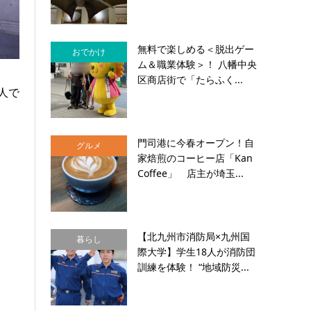
無料で楽しめる＜脱出ゲー
おでかけ
ム＆職業体験＞！ 八幡中央
区商店街で「たらふく...
人で
門司港に今春オープン！自
グルメ
家焙煎のコーヒー店「Kan
Coffee」 店主が埼玉...
【北九州市消防局×九州国
暮らし
際大学】学生18人が消防団
訓練を体験！ “地域防災...