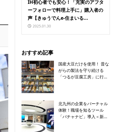
IH初心者でも安心！「充実のアフタ
ーフォローで料理上手に」購入者の
声【きゅうでんe-住まいる...
2025.01.30
おすすめ記事
国産大豆だけを使用！ 昔な
がらの製法を守り続ける
「つるが豆腐工房」に行...
北九州の企業をバーチャル
体験！職場を知るツール
「バチャナビ」導入＜新...