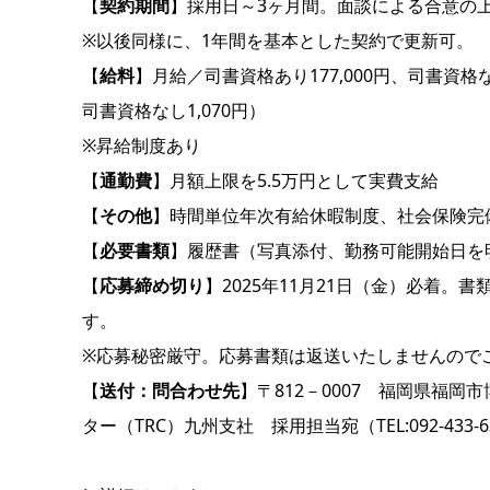
【
契約期間
】採用日～3ヶ月間。面談による合意の上
※以後同様に、1年間を基本とした契約で更新可。
【
給料
】月給／司書資格あり177,000円、司書資格な
司書資格なし1,070円）
※昇給制度あり
【
通勤費
】月額上限を5.5万円として実費支給
【
その他
】時間単位年次有給休暇制度、社会保険完
【
必要書類
】履歴書（写真添付、勤務可能開始日を
【
応募締め切り
】2025年11月21日（金）必着
す。
※応募秘密厳守。応募書類は返送いたしませんので
【
送付：問合わせ先
】〒812－0007 福岡県福
ター（TRC）九州支社 採用担当宛（TEL:092-433-6