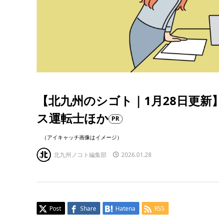
【北九州のシゴト｜1月28日更新
ス運転士ほか
PR
（アイキャッチ画像はイメージ）
北九州ノコト編集部
2026.01.28
Post
Share
Hatena
RSS