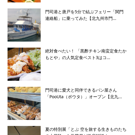
門司港と唐戸を5分で結ぶフェリー「関門
連絡船」に乗ってみた【北九州市門...
絶対食べたい！ 「黒酢チキン南蛮定食たか
もとや」の人気定食ベスト3はコ...
門司港に愛犬と同伴できるパン屋さん
「PooUta（ポウタ）」オープン【北九...
夏の特別展「とぶ 空を旅する生きものたち