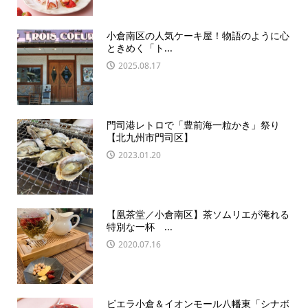
小倉南区の人気ケーキ屋！物語のように心
ときめく「ト...
2025.08.17
門司港レトロで「豊前海一粒かき」祭り
【北九州市門司区】
2023.01.20
【凰茶堂／小倉南区】茶ソムリエが淹れる
特別な一杯 ...
2020.07.16
ビエラ小倉＆イオンモール八幡東「シナボ