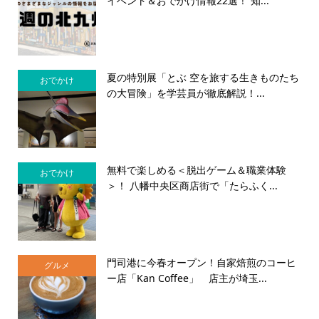
イベント＆おでかけ情報22選！ 知...
夏の特別展「とぶ 空を旅する生きものたち
おでかけ
の大冒険」を学芸員が徹底解説！...
無料で楽しめる＜脱出ゲーム＆職業体験
おでかけ
＞！ 八幡中央区商店街で「たらふく...
門司港に今春オープン！自家焙煎のコーヒ
グルメ
ー店「Kan Coffee」 店主が埼玉...