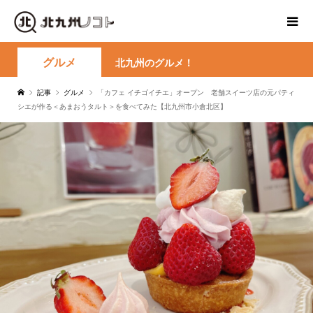
グルメ
北九州のグルメ！
記事
グルメ
「カフェ イチゴイチエ」オープン 老舗スイーツ店の元パティ
シエが作る＜あまおうタルト＞を食べてみた【北九州市小倉北区】