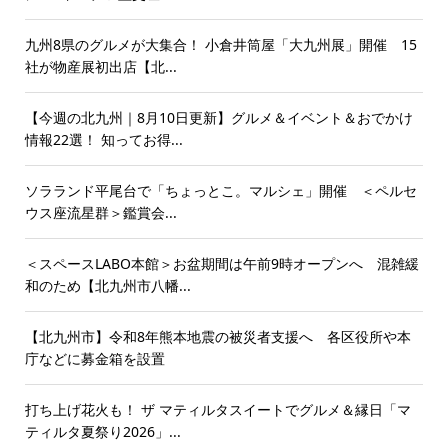
九州8県のグルメが大集合！ 小倉井筒屋「大九州展」開催 15
社が物産展初出店【北...
【今週の北九州｜8月10日更新】グルメ＆イベント＆おでかけ
情報22選！ 知ってお得...
ソラランド平尾台で「ちょっとこ。マルシェ」開催 ＜ペルセ
ウス座流星群＞鑑賞会...
＜スペースLABO本館＞お盆期間は午前9時オープンへ 混雑緩
和のため【北九州市八幡...
【北九州市】令和8年熊本地震の被災者支援へ 各区役所や本
庁などに募金箱を設置
打ち上げ花火も！ ザ マティルタスイートでグルメ＆縁日「マ
ティルタ夏祭り2026」...