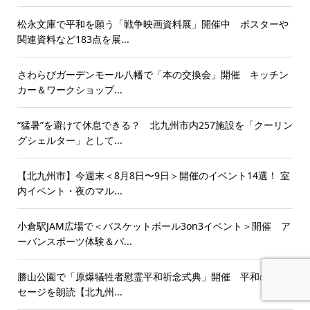
松永文庫で平和を願う「戦争映画資料展」開催中 ポスターや
関連資料など183点を展...
さわらびガーデンモール八幡で「本の交換会」開催 キッチン
カー＆ワークショップ...
“猛暑”を避けて休息できる？ 北九州市内257施設を「クーリン
グシェルター」として...
【北九州市】今週末＜8月8日〜9日＞開催のイベント14選！ 室
内イベント・夜のマル...
小倉駅JAM広場で＜バスケットボール3on3イベント＞開催 ア
ーバンスポーツ体験＆パ...
勝山公園で「原爆犠牲者慰霊平和祈念式典」開催 平和のメッ
セージを朗読【北九州...