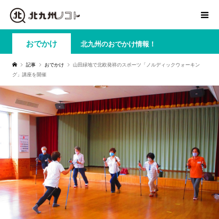
おでかけ
北九州のおでかけ情報！
記事
おでかけ
山田緑地で北欧発祥のスポーツ「ノルディックウォーキン
グ」講座を開催