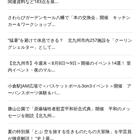
関連資料など183点を展...
さわらびガーデンモール八幡で「本の交換会」開催 キッチン
カー＆ワークショップ...
“猛暑”を避けて休息できる？ 北九州市内257施設を「クーリン
グシェルター」として...
【北九州市】今週末＜8月8日〜9日＞開催のイベント14選！ 室
内イベント・夜のマル...
小倉駅JAM広場で＜バスケットボール3on3イベント＞開催 ア
ーバンスポーツ体験＆パ...
勝山公園で「原爆犠牲者慰霊平和祈念式典」開催 平和のメッ
セージを朗読【北九州...
夏の特別展「とぶ 空を旅する生きものたちの大冒険」を学芸員
が徹底解説！ “史上最...