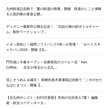
九州鉄道記念館で「夏の鉄道の祭典」開催 鉄道のしごと体験
＆人気列車の客室公開...
ディズニー最新作公開を記念！ 「伝説の海の砂ボトルチャー
ム」制作ワークショップ...
イオン若松に＜福岡ソフトバンクOB＞が登場！ 「ホークスキ
ャラバン2026」開催【北...
門司港に今春オープン！自家焙煎のコーヒー店「Kan
Coffee」 店主が埼玉から北九...
流しそうめん＆縁日！ 長崎街道木屋瀬宿記念館で「こやのせた
なばたまつり」開催【...
【北九州のシゴト｜8月5日更新】市内の注目求人7選！ 編集
者・終活コーディネータ...