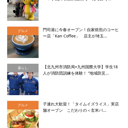
門司港に今春オープン！自家焙煎のコーヒ
グルメ
ー店「Kan Coffee」 店主が埼玉...
【北九州市消防局×九州国際大学】学生18
暮らし
人が消防団訓練を体験！ “地域防災...
子連れ大歓迎！「タイムイズライス」実店
グルメ
舗オープン こだわりの＜玄米バ...