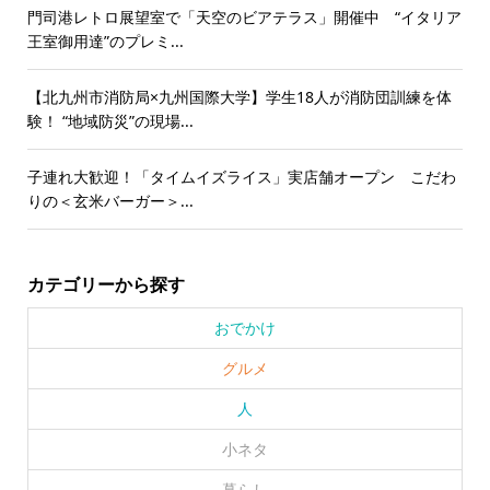
門司港レトロ展望室で「天空のビアテラス」開催中 “イタリア
王室御用達”のプレミ...
【北九州市消防局×九州国際大学】学生18人が消防団訓練を体
験！ “地域防災”の現場...
子連れ大歓迎！「タイムイズライス」実店舗オープン こだわ
りの＜玄米バーガー＞...
カテゴリーから探す
おでかけ
グルメ
人
小ネタ
暮らし