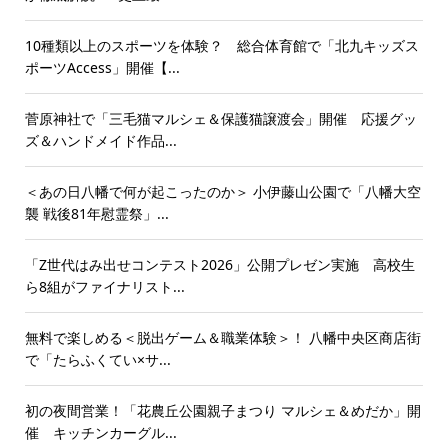
10種類以上のスポーツを体験？ 総合体育館で「北九キッズス
ポーツAccess」開催【...
菅原神社で「三毛猫マルシェ＆保護猫譲渡会」開催 応援グッ
ズ＆ハンドメイド作品...
＜あの日八幡で何が起こったのか＞ 小伊藤山公園で「八幡大空
襲 戦後81年慰霊祭」...
「Z世代はみ出せコンテスト2026」公開プレゼン実施 高校生
ら8組がファイナリスト...
無料で楽しめる＜脱出ゲーム＆職業体験＞！ 八幡中央区商店街
で「たらふくてい×サ...
初の夜間営業！「花農丘公園親子まつり マルシェ＆めだか」開
催 キッチンカーグル...