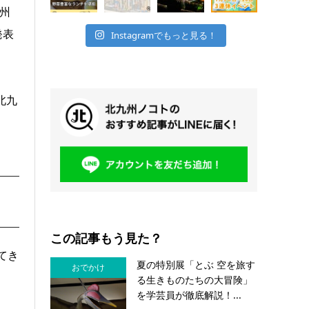
州
発表
Instagramでもっと見る！
北九
この記事もう見た？
てき
夏の特別展「とぶ 空を旅す
おでかけ
る生きものたちの大冒険」
を学芸員が徹底解説！...