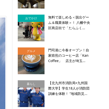
無料で楽しめる＜脱出ゲー
おでかけ
ム＆職業体験＞！ 八幡中央
区商店街で「たらふく...
門司港に今春オープン！自
グルメ
家焙煎のコーヒー店「Kan
Coffee」 店主が埼玉...
【北九州市消防局×九州国
暮らし
際大学】学生18人が消防団
訓練を体験！ “地域防災...