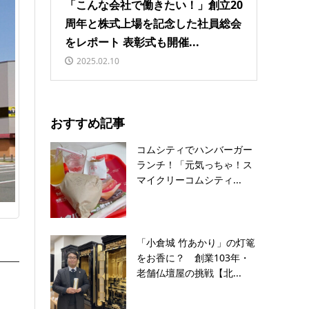
「こんな会社で働きたい！」創立20
周年と株式上場を記念した社員総会
をレポート 表彰式も開催...
2025.02.10
おすすめ記事
コムシティでハンバーガー
ランチ！「元気っちゃ！ス
マイクリーコムシティ...
「小倉城 竹あかり」の灯篭
をお香に？ 創業103年・
老舗仏壇屋の挑戦【北...