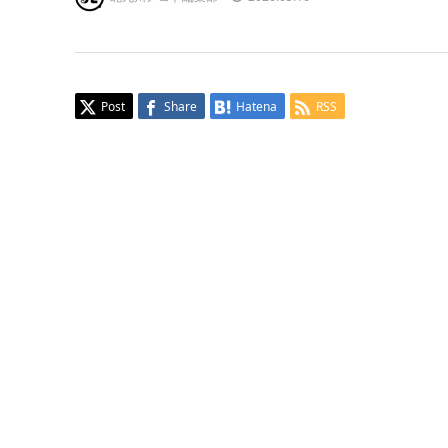
Post
Share
Hatena
RSS