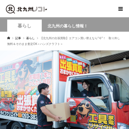
暮らし
北九州の暮らし情報！
記事
暮らし
【北九州の出張買取】エアコン買い替えなら“今”！ 取り外し
無料＆そのまま査定OK＜ハンズクラフト＞