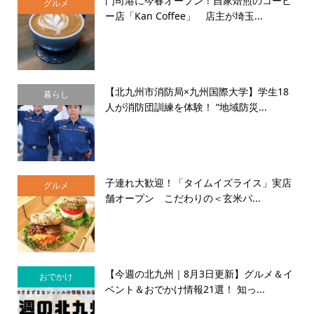
門司港に今春オープン！自家焙煎のコーヒ
グルメ
ー店「Kan Coffee」 店主が埼玉...
【北九州市消防局×九州国際大学】学生18
暮らし
人が消防団訓練を体験！ “地域防災...
子連れ大歓迎！「タイムイズライス」実店
グルメ
舗オープン こだわりの＜玄米バ...
【今週の北九州｜8月3日更新】グルメ＆イ
おでかけ
ベント＆おでかけ情報21選！ 知っ...