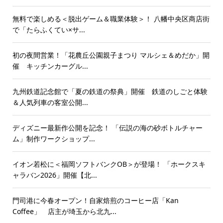
無料で楽しめる＜脱出ゲーム＆職業体験＞！ 八幡中央区商店街
で「たらふくてい×サ...
初の夜間営業！「花農丘公園親子まつり マルシェ＆めだか」開
催 キッチンカーグル...
九州鉄道記念館で「夏の鉄道の祭典」開催 鉄道のしごと体験
＆人気列車の客室公開...
ディズニー最新作公開を記念！ 「伝説の海の砂ボトルチャー
ム」制作ワークショップ...
イオン若松に＜福岡ソフトバンクOB＞が登場！ 「ホークスキ
ャラバン2026」開催【北...
門司港に今春オープン！自家焙煎のコーヒー店「Kan
Coffee」 店主が埼玉から北九...