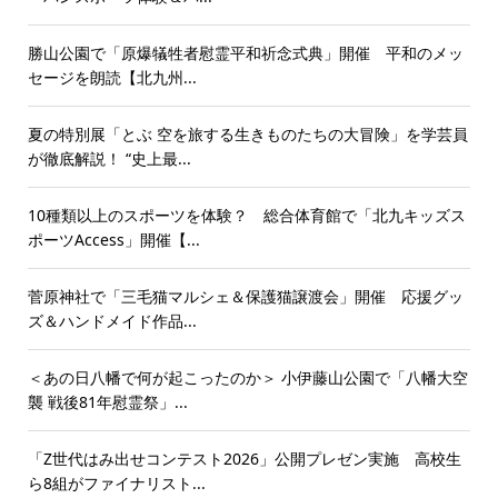
勝山公園で「原爆犠牲者慰霊平和祈念式典」開催 平和のメッ
セージを朗読【北九州...
夏の特別展「とぶ 空を旅する生きものたちの大冒険」を学芸員
が徹底解説！ “史上最...
10種類以上のスポーツを体験？ 総合体育館で「北九キッズス
ポーツAccess」開催【...
菅原神社で「三毛猫マルシェ＆保護猫譲渡会」開催 応援グッ
ズ＆ハンドメイド作品...
＜あの日八幡で何が起こったのか＞ 小伊藤山公園で「八幡大空
襲 戦後81年慰霊祭」...
「Z世代はみ出せコンテスト2026」公開プレゼン実施 高校生
ら8組がファイナリスト...