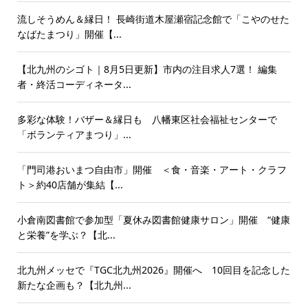
流しそうめん＆縁日！ 長崎街道木屋瀬宿記念館で「こやのせた
なばたまつり」開催【...
【北九州のシゴト｜8月5日更新】市内の注目求人7選！ 編集
者・終活コーディネータ...
多彩な体験！バザー＆縁日も 八幡東区社会福祉センターで
「ボランティアまつり」...
「門司港おいまつ自由市」開催 ＜食・音楽・アート・クラフ
ト＞約40店舗が集結【...
小倉南図書館で参加型「夏休み図書館健康サロン」開催 “健康
と栄養”を学ぶ？【北...
北九州メッセで『TGC北九州2026』開催へ 10回目を記念した
新たな企画も？【北九州...