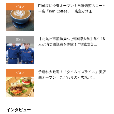
門司港に今春オープン！自家焙煎のコーヒ
グルメ
ー店「Kan Coffee」 店主が埼玉...
【北九州市消防局×九州国際大学】学生18
暮らし
人が消防団訓練を体験！ “地域防災...
子連れ大歓迎！「タイムイズライス」実店
グルメ
舗オープン こだわりの＜玄米バ...
インタビュー