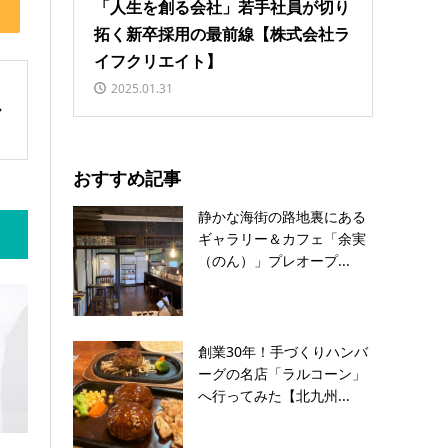
「人生を創る会社」若手社員が切り
拓く新卒採用の最前線【株式会社ラ
イフクリエイト】
2025.01.31
おすすめ記事
静かな海街の路地裏にある
ギャラリー＆カフェ「余実
（のん）」プレオープ...
創業30年！手づくりハンバ
ーグの名店「ラルコーン」
へ行ってみた【北九州...