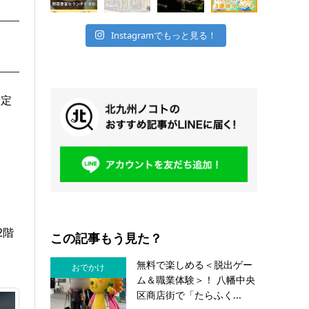
Instagramでもっと見る！
予定
2階
この記事もう見た？
無料で楽しめる＜脱出ゲー
おでかけ
ム＆職業体験＞！ 八幡中央
区商店街で「たらふく...