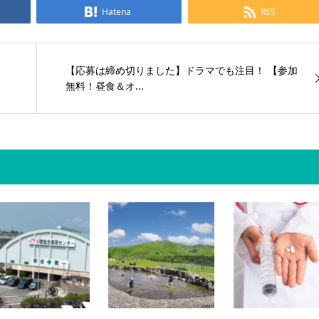
Hatena
RSS
【応募は締め切りました】ドラマでも注目！ 【参加
無料！昼食＆オ...