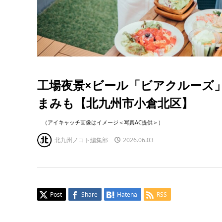
工場夜景×ビール「ビアクルーズ
まみも【北九州市小倉北区】
（アイキャッチ画像はイメージ＜写真AC提供＞）
北九州ノコト編集部
2026.06.03
Post
Share
Hatena
RSS