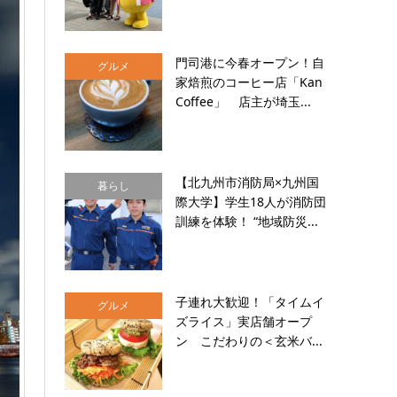
門司港に今春オープン！自
グルメ
家焙煎のコーヒー店「Kan
Coffee」 店主が埼玉...
【北九州市消防局×九州国
暮らし
際大学】学生18人が消防団
訓練を体験！ “地域防災...
子連れ大歓迎！「タイムイ
グルメ
ズライス」実店舗オープ
ン こだわりの＜玄米バ...