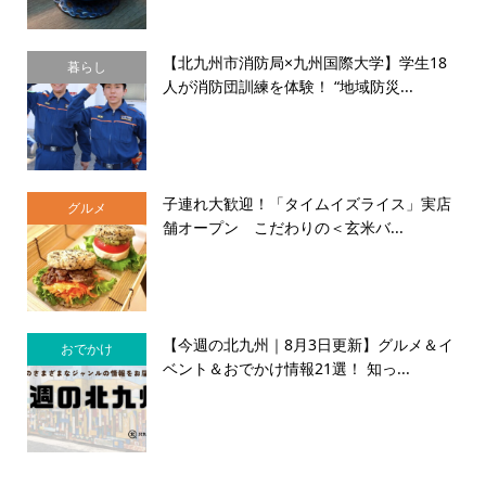
【北九州市消防局×九州国際大学】学生18
暮らし
人が消防団訓練を体験！ “地域防災...
子連れ大歓迎！「タイムイズライス」実店
グルメ
舗オープン こだわりの＜玄米バ...
【今週の北九州｜8月3日更新】グルメ＆イ
おでかけ
ベント＆おでかけ情報21選！ 知っ...