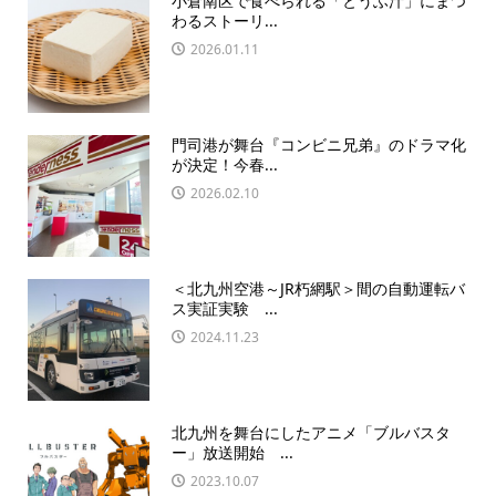
小倉南区で食べられる「とうふ汁」にまつ
わるストーリ...
2026.01.11
門司港が舞台『コンビニ兄弟』のドラマ化
が決定！今春...
2026.02.10
＜北九州空港～JR朽網駅＞間の自動運転バ
ス実証実験 ...
2024.11.23
北九州を舞台にしたアニメ「ブルバスタ
ー」放送開始 ...
2023.10.07