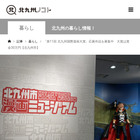
暮らし
北九州の暮らし情報！
記事
暮らし
「第11回 北九州国際漫画大賞」応募作品を募集中 大賞は賞
金30万円【北九州市】