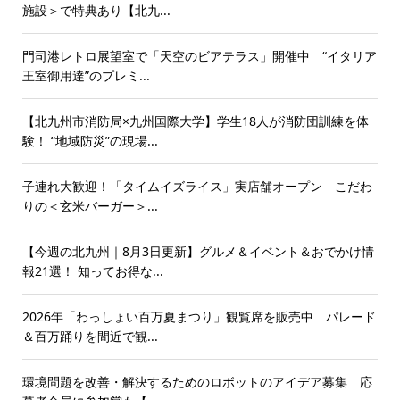
施設＞で特典あり【北九...
門司港レトロ展望室で「天空のビアテラス」開催中 “イタリア
王室御用達”のプレミ...
【北九州市消防局×九州国際大学】学生18人が消防団訓練を体
験！ “地域防災”の現場...
子連れ大歓迎！「タイムイズライス」実店舗オープン こだわ
りの＜玄米バーガー＞...
【今週の北九州｜8月3日更新】グルメ＆イベント＆おでかけ情
報21選！ 知ってお得な...
2026年「わっしょい百万夏まつり」観覧席を販売中 パレード
＆百万踊りを間近で観...
環境問題を改善・解決するためのロボットのアイデア募集 応