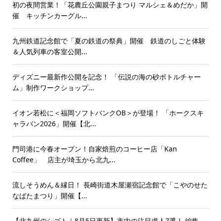
初の夜間営業！「花農丘公園親子まつり マルシェ＆めだか」開
催 キッチンカーグル...
九州鉄道記念館で「夏の鉄道の祭典」開催 鉄道のしごと体験
＆人気列車の客室公開...
ディズニー最新作公開を記念！ 「伝説の海の砂ボトルチャー
ム」制作ワークショップ...
イオン若松に＜福岡ソフトバンクOB＞が登場！ 「ホークスキ
ャラバン2026」開催【北...
門司港に今春オープン！自家焙煎のコーヒー店「Kan
Coffee」 店主が埼玉から北九...
流しそうめん＆縁日！ 長崎街道木屋瀬宿記念館で「こやのせた
なばたまつり」開催【...
【北九州のシゴト｜8月5日更新】市内の注目求人7選！ 編集