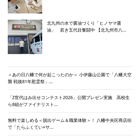
北九州の水で醤油づくり「ヒノヤマ醤
油」 若き五代目奮闘中 【北九州市八...
＜あの日八幡で何が起こったのか＞ 小伊藤山公園で「八幡大空
襲 戦後81年慰霊祭」...
「Z世代はみ出せコンテスト2026」公開プレゼン実施 高校生
ら8組がファイナリスト...
無料で楽しめる＜脱出ゲーム＆職業体験＞！ 八幡中央区商店街
で「たらふくてい×サ...