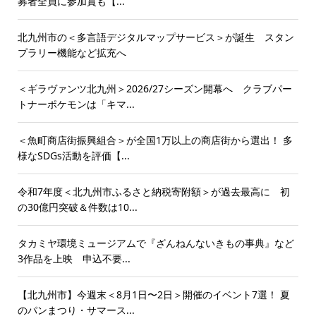
募者全員に参加賞も【...
北九州市の＜多言語デジタルマップサービス＞が誕生 スタン
プラリー機能など拡充へ
＜ギラヴァンツ北九州＞2026/27シーズン開幕へ クラブパー
トナーポケモンは「キマ...
＜魚町商店街振興組合＞が全国1万以上の商店街から選出！ 多
様なSDGs活動を評価【...
令和7年度＜北九州市ふるさと納税寄附額＞が過去最高に 初
の30億円突破＆件数は10...
タカミヤ環境ミュージアムで『ざんねんないきもの事典』など
3作品を上映 申込不要...
【北九州市】今週末＜8月1日〜2日＞開催のイベント7選！ 夏
のパンまつり・サマース...