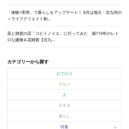
「体験×実用」で暮らしをアップデート！ 8月は地元・北九州の
＜ライフクリエイト創...
花と雑貨の店「コビトノイエ」に行ってみた 築110年のレト
ロな建物＆花雑貨【北九...
カテゴリーから探す
おでかけ
グルメ
人
小ネタ
暮らし
特集