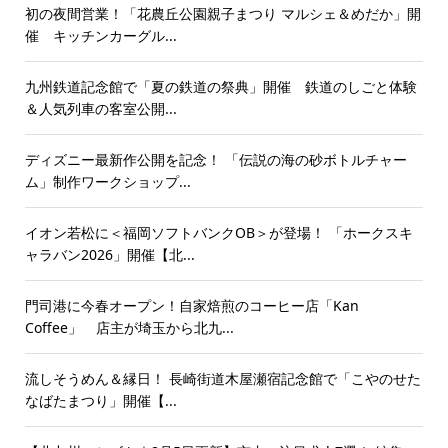
初の夜間営業！「花農丘公園親子まつり マルシェ＆めだか」開
催 キッチンカーグル...
九州鉄道記念館で「夏の鉄道の祭典」開催 鉄道のしごと体験
＆人気列車の客室公開...
ディズニー最新作公開を記念！ 「伝説の海の砂ボトルチャー
ム」制作ワークショップ...
イオン若松に＜福岡ソフトバンクOB＞が登場！ 「ホークスキ
ャラバン2026」開催【北...
門司港に今春オープン！自家焙煎のコーヒー店「Kan
Coffee」 店主が埼玉から北九...
流しそうめん＆縁日！ 長崎街道木屋瀬宿記念館で「こやのせた
なばたまつり」開催【...