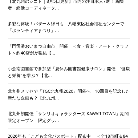
【北九州のシゴト｜8月5日更新】市内の注目求人7選！ 編集
者・終活コーディネータ...
多彩な体験！バザー＆縁日も 八幡東区社会福祉センターで
「ボランティアまつり」...
「門司港おいまつ自由市」開催 ＜食・音楽・アート・クラフ
ト＞約40店舗が集結【...
小倉南図書館で参加型「夏休み図書館健康サロン」開催 “健康
と栄養”を学ぶ？【北...
北九州メッセで『TGC北九州2026』開催へ 10回目を記念した
新たな企画も？【北九州...
北九州初開催「サンリオキャラクターズ KAWAII TOWN」期間
限定オープン 限定グッ...
2026年も「こども文化パスポート」配布中！ ＜全18市町＆84