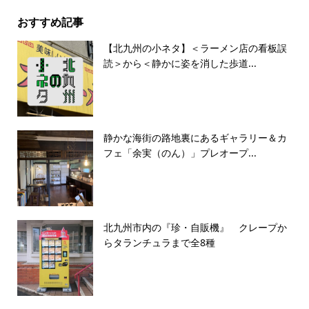
おすすめ記事
【北九州の小ネタ】＜ラーメン店の看板誤
読＞から＜静かに姿を消した歩道...
静かな海街の路地裏にあるギャラリー＆カ
フェ「余実（のん）」プレオープ...
北九州市内の『珍・自販機』 クレープか
らタランチュラまで全8種