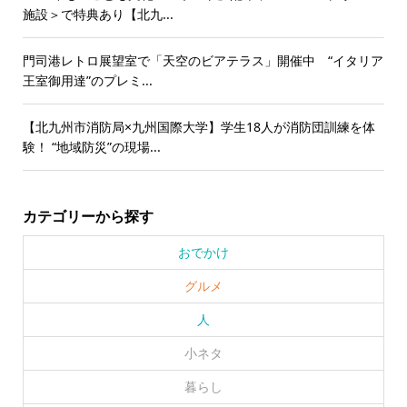
施設＞で特典あり【北九...
門司港レトロ展望室で「天空のビアテラス」開催中 “イタリア
王室御用達”のプレミ...
【北九州市消防局×九州国際大学】学生18人が消防団訓練を体
験！ “地域防災”の現場...
カテゴリーから探す
おでかけ
グルメ
人
小ネタ
暮らし