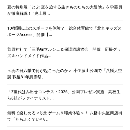
夏の特別展「とぶ 空を旅する生きものたちの大冒険」を学芸員
が徹底解説！ “史上最...
10種類以上のスポーツを体験？ 総合体育館で「北九キッズス
ポーツAccess」開催【...
菅原神社で「三毛猫マルシェ＆保護猫譲渡会」開催 応援グッ
ズ＆ハンドメイド作品...
＜あの日八幡で何が起こったのか＞ 小伊藤山公園で「八幡大空
襲 戦後81年慰霊祭」...
「Z世代はみ出せコンテスト2026」公開プレゼン実施 高校生
ら8組がファイナリスト...
無料で楽しめる＜脱出ゲーム＆職業体験＞！ 八幡中央区商店街
で「たらふくてい×サ...