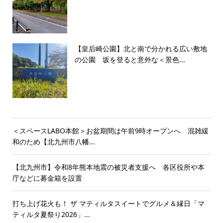
【皇后崎公園】北と南で分かれる広い敷地
の公園 坂を登ると意外な＜景色...
＜スペースLABO本館＞お盆期間は午前9時オープンへ 混雑緩
和のため【北九州市八幡...
【北九州市】令和8年熊本地震の被災者支援へ 各区役所や本
庁などに募金箱を設置
打ち上げ花火も！ ザ マティルタスイートでグルメ＆縁日「マ
ティルタ夏祭り2026」...