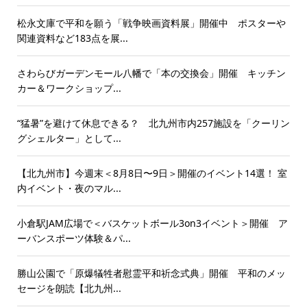
松永文庫で平和を願う「戦争映画資料展」開催中 ポスターや
関連資料など183点を展...
さわらびガーデンモール八幡で「本の交換会」開催 キッチン
カー＆ワークショップ...
“猛暑”を避けて休息できる？ 北九州市内257施設を「クーリン
グシェルター」として...
【北九州市】今週末＜8月8日〜9日＞開催のイベント14選！ 室
内イベント・夜のマル...
小倉駅JAM広場で＜バスケットボール3on3イベント＞開催 ア
ーバンスポーツ体験＆パ...
勝山公園で「原爆犠牲者慰霊平和祈念式典」開催 平和のメッ
セージを朗読【北九州...