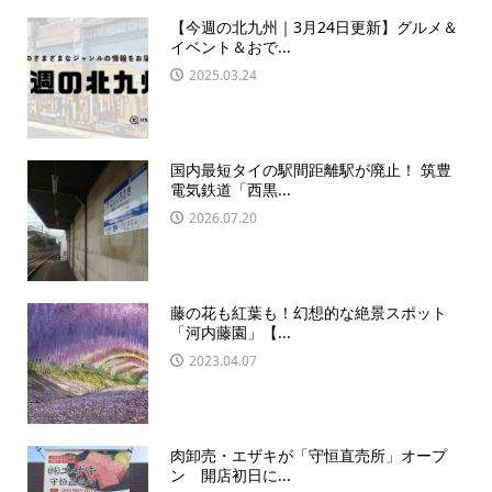
【今週の北九州｜3月24日更新】グルメ＆
イベント＆おで...
2025.03.24
国内最短タイの駅間距離駅が廃止！ 筑豊
電気鉄道「西黒...
2026.07.20
藤の花も紅葉も！幻想的な絶景スポット
「河内藤園」【...
2023.04.07
肉卸売・エザキが「守恒直売所」オープ
ン 開店初日に...