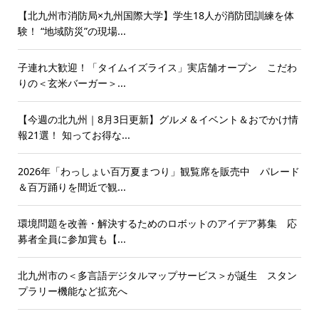
【北九州市消防局×九州国際大学】学生18人が消防団訓練を体
験！ “地域防災”の現場...
子連れ大歓迎！「タイムイズライス」実店舗オープン こだわ
りの＜玄米バーガー＞...
【今週の北九州｜8月3日更新】グルメ＆イベント＆おでかけ情
報21選！ 知ってお得な...
2026年「わっしょい百万夏まつり」観覧席を販売中 パレード
＆百万踊りを間近で観...
環境問題を改善・解決するためのロボットのアイデア募集 応
募者全員に参加賞も【...
北九州市の＜多言語デジタルマップサービス＞が誕生 スタン
プラリー機能など拡充へ