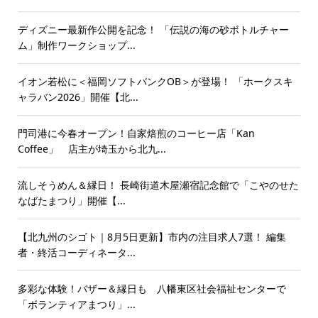
ディズニー最新作公開を記念！ 「伝説の海の砂ボトルチャー
ム」制作ワークショップ...
イオン若松に＜福岡ソフトバンクOB＞が登場！ 「ホークスキ
ャラバン2026」開催【北...
門司港に今春オープン！自家焙煎のコーヒー店「Kan
Coffee」 店主が埼玉から北九...
流しそうめん＆縁日！ 長崎街道木屋瀬宿記念館で「こやのせた
なばたまつり」開催【...
【北九州のシゴト｜8月5日更新】市内の注目求人7選！ 編集
者・終活コーディネータ...
多彩な体験！バザー＆縁日も 八幡東区社会福祉センターで
「ボランティアまつり」...