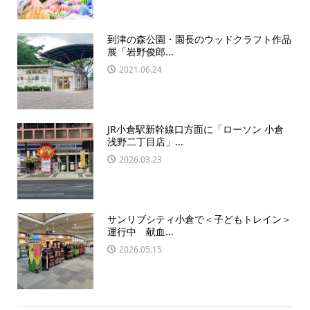
到津の森公園・園長のウッドクラフト作品
展「岩野俊郎...
2021.06.24
JR小倉駅新幹線口方面に「ローソン 小倉
浅野二丁目店」...
2026.03.23
サンリブシティ小倉で＜子どもトレイン＞
運行中 献血...
2026.05.15