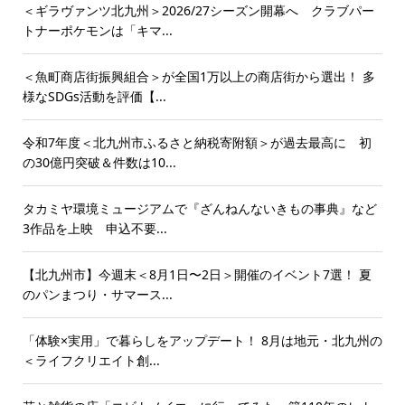
＜ギラヴァンツ北九州＞2026/27シーズン開幕へ クラブパー
トナーポケモンは「キマ...
＜魚町商店街振興組合＞が全国1万以上の商店街から選出！ 多
様なSDGs活動を評価【...
令和7年度＜北九州市ふるさと納税寄附額＞が過去最高に 初
の30億円突破＆件数は10...
タカミヤ環境ミュージアムで『ざんねんないきもの事典』など
3作品を上映 申込不要...
【北九州市】今週末＜8月1日〜2日＞開催のイベント7選！ 夏
のパンまつり・サマース...
「体験×実用」で暮らしをアップデート！ 8月は地元・北九州の
＜ライフクリエイト創...