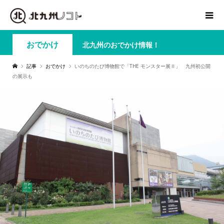
おでかけ
北九州のおでかけ情報！
記事
おでかけ
いのちのたび博物館で「THE モンスター展Ⅱ」 九州初公開
の展示も