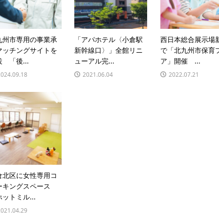
九州市専用の事業承
「アパホテル〈小倉駅
西日本総合展示場
マッチングサイトを
新幹線口〉」全館リニ
で「北九州市保育
 「後...
ューアル完...
ア」開催 ...
2024.09.18
2021.06.04
2022.07.21
倉北区に女性専用コ
ーキングスペース
ットミル...
2021.04.29