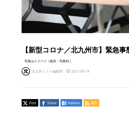
【新型コロナ／北九州市】緊急事
写真はイメージ（提供：写真AC）
北九州ノコト編集部
2021.09.14
Post
Share
Hatena
RSS