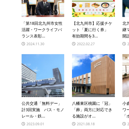
「第18回北九州市女性
【北九州市】応援チケ
北
活躍・ワークライフバ
ット「夏に行く券」
継
ランス表彰...
有効期間を3...
開設
2024.11.30
2022.02.27
公共交通「無料デー」
八幡東区桃園に「冠」
小
計3回実施 バス・モノ
「葬」両方に対応でき
ワ
レール・鉄...
る施設がオ...
「ホ
2023.09.01
2021.08.18