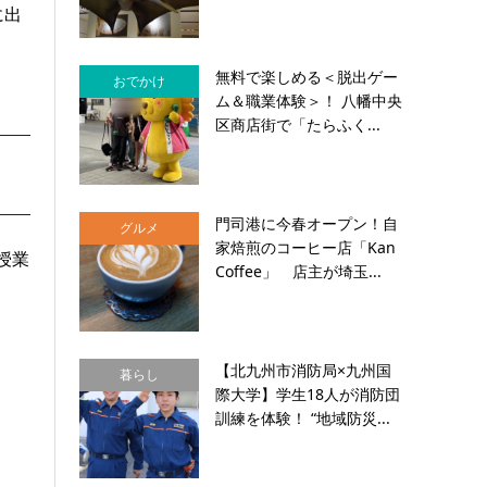
に出
無料で楽しめる＜脱出ゲー
おでかけ
ム＆職業体験＞！ 八幡中央
区商店街で「たらふく...
門司港に今春オープン！自
グルメ
家焙煎のコーヒー店「Kan
授業
Coffee」 店主が埼玉...
【北九州市消防局×九州国
暮らし
際大学】学生18人が消防団
訓練を体験！ “地域防災...