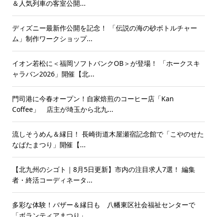
＆人気列車の客室公開...
ディズニー最新作公開を記念！ 「伝説の海の砂ボトルチャー
ム」制作ワークショップ...
イオン若松に＜福岡ソフトバンクOB＞が登場！ 「ホークスキ
ャラバン2026」開催【北...
門司港に今春オープン！自家焙煎のコーヒー店「Kan
Coffee」 店主が埼玉から北九...
流しそうめん＆縁日！ 長崎街道木屋瀬宿記念館で「こやのせた
なばたまつり」開催【...
【北九州のシゴト｜8月5日更新】市内の注目求人7選！ 編集
者・終活コーディネータ...
多彩な体験！バザー＆縁日も 八幡東区社会福祉センターで
「ボランティアまつり」...