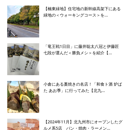
【楠東緑地】住宅地の新幹線高架下にある
緑地の＜ウォーキングコース＞を...
「竜王戦1日目」に藤井聡太八冠と伊藤匠
七段が選んだ＜勝負メシ＞を紹介【...
小倉にある藁焼きの名店！「和食ト酒 炉ば
た あお季」に行ってみた【北九...
【2024年11月】北九州市にオープンしたグ
ルメ系5店 パン・焼肉・ラーメン...