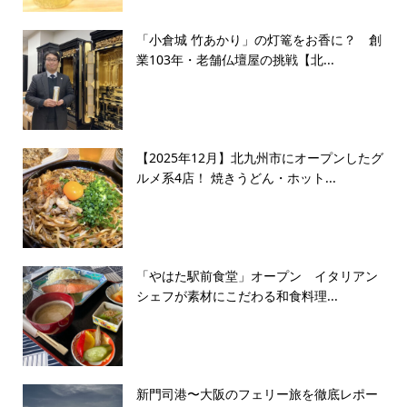
「小倉城 竹あかり」の灯篭をお香に？ 創
業103年・老舗仏壇屋の挑戦【北...
【2025年12月】北九州市にオープンしたグ
ルメ系4店！ 焼きうどん・ホット...
「やはた駅前食堂」オープン イタリアン
シェフが素材にこだわる和食料理...
新門司港〜大阪のフェリー旅を徹底レポー