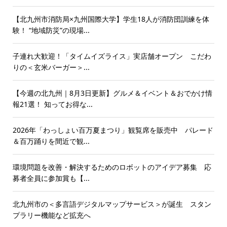
【北九州市消防局×九州国際大学】学生18人が消防団訓練を体
験！ “地域防災”の現場...
子連れ大歓迎！「タイムイズライス」実店舗オープン こだわ
りの＜玄米バーガー＞...
【今週の北九州｜8月3日更新】グルメ＆イベント＆おでかけ情
報21選！ 知ってお得な...
2026年「わっしょい百万夏まつり」観覧席を販売中 パレード
＆百万踊りを間近で観...
環境問題を改善・解決するためのロボットのアイデア募集 応
募者全員に参加賞も【...
北九州市の＜多言語デジタルマップサービス＞が誕生 スタン
プラリー機能など拡充へ