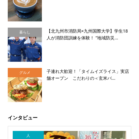
【北九州市消防局×九州国際大学】学生18
暮らし
人が消防団訓練を体験！ “地域防災...
子連れ大歓迎！「タイムイズライス」実店
グルメ
舗オープン こだわりの＜玄米バ...
インタビュー
人