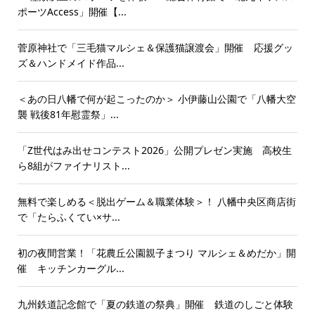
ポーツAccess」開催【...
菅原神社で「三毛猫マルシェ＆保護猫譲渡会」開催 応援グッ
ズ＆ハンドメイド作品...
＜あの日八幡で何が起こったのか＞ 小伊藤山公園で「八幡大空
襲 戦後81年慰霊祭」...
「Z世代はみ出せコンテスト2026」公開プレゼン実施 高校生
ら8組がファイナリスト...
無料で楽しめる＜脱出ゲーム＆職業体験＞！ 八幡中央区商店街
で「たらふくてい×サ...
初の夜間営業！「花農丘公園親子まつり マルシェ＆めだか」開
催 キッチンカーグル...
九州鉄道記念館で「夏の鉄道の祭典」開催 鉄道のしごと体験