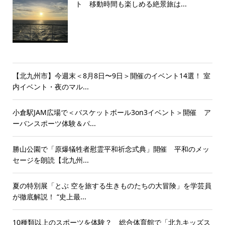
ト 移動時間も楽しめる絶景旅は...
【北九州市】今週末＜8月8日〜9日＞開催のイベント14選！ 室
内イベント・夜のマル...
小倉駅JAM広場で＜バスケットボール3on3イベント＞開催 ア
ーバンスポーツ体験＆パ...
勝山公園で「原爆犠牲者慰霊平和祈念式典」開催 平和のメッ
セージを朗読【北九州...
夏の特別展「とぶ 空を旅する生きものたちの大冒険」を学芸員
が徹底解説！ “史上最...
10種類以上のスポーツを体験？ 総合体育館で「北九キッズス