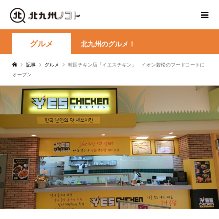
グルメ
北九州のグルメ！
記事
グルメ
韓国チキン店「イエスチキン」 イオン若松のフードコートに
オープン