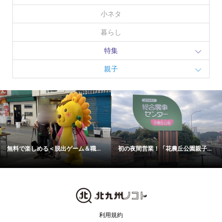
小ネタ
暮らし
特集
親子
九州鉄道記念館で「夏の鉄道の祭...
ディズニー最新作公開を記念！ 「...
利用規約