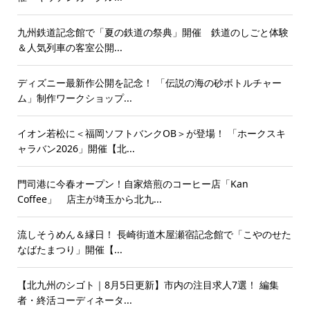
九州鉄道記念館で「夏の鉄道の祭典」開催 鉄道のしごと体験
＆人気列車の客室公開...
ディズニー最新作公開を記念！ 「伝説の海の砂ボトルチャー
ム」制作ワークショップ...
イオン若松に＜福岡ソフトバンクOB＞が登場！ 「ホークスキ
ャラバン2026」開催【北...
門司港に今春オープン！自家焙煎のコーヒー店「Kan
Coffee」 店主が埼玉から北九...
流しそうめん＆縁日！ 長崎街道木屋瀬宿記念館で「こやのせた
なばたまつり」開催【...
【北九州のシゴト｜8月5日更新】市内の注目求人7選！ 編集
者・終活コーディネータ...