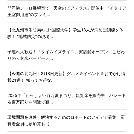
門司港レトロ展望室で「天空のビアテラス」開催中 “イタリア
王室御用達”のプレミ...
【北九州市消防局×九州国際大学】学生18人が消防団訓練を体
験！ “地域防災”の現場...
子連れ大歓迎！「タイムイズライス」実店舗オープン こだわ
りの＜玄米バーガー＞...
【今週の北九州｜8月3日更新】グルメ＆イベント＆おでかけ情
報21選！ 知ってお得な...
2026年「わっしょい百万夏まつり」観覧席を販売中 パレード
＆百万踊りを間近で観...
環境問題を改善・解決するためのロボットのアイデア募集 応
募者全員に参加賞も【...