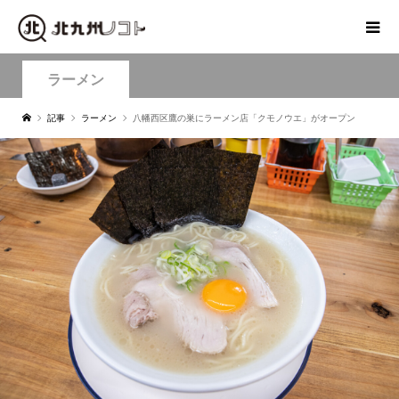
ラーメン
記事
ラーメン
八幡西区鷹の巣にラーメン店「クモノウエ」がオープン