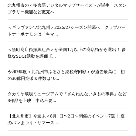
北九州市の＜多言語デジタルマップサービス＞が誕生 スタン
プラリー機能など拡充へ
＜ギラヴァンツ北九州＞2026/27シーズン開幕へ クラブパー
トナーポケモンは「キマ...
＜魚町商店街振興組合＞が全国1万以上の商店街から選出！ 多
様なSDGs活動を評価【...
令和7年度＜北九州市ふるさと納税寄附額＞が過去最高に 初
の30億円突破＆件数は10...
タカミヤ環境ミュージアムで『ざんねんないきもの事典』など
3作品を上映 申込不要...
【北九州市】今週末＜8月1日〜2日＞開催のイベント7選！ 夏
のパンまつり・サマース...