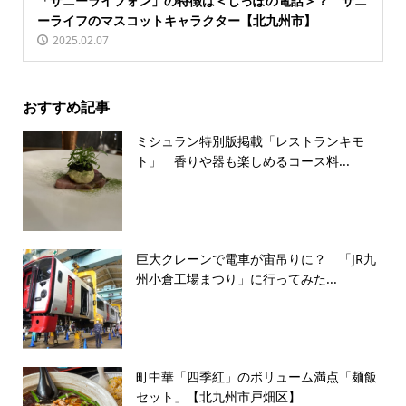
「サニーライフォン」の特徴は＜しっぽの電話＞？ サニ
ーライフのマスコットキャラクター【北九州市】
2025.02.07
おすすめ記事
ミシュラン特別版掲載「レストランキモ
ト」 香りや器も楽しめるコース料...
巨大クレーンで電車が宙吊りに？ 「JR九
州小倉工場まつり」に行ってみた...
町中華「四季紅」のボリューム満点「麺飯
セット」【北九州市戸畑区】