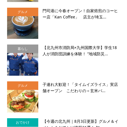
門司港に今春オープン！自家焙煎のコーヒ
グルメ
ー店「Kan Coffee」 店主が埼玉...
【北九州市消防局×九州国際大学】学生18
暮らし
人が消防団訓練を体験！ “地域防災...
子連れ大歓迎！「タイムイズライス」実店
グルメ
舗オープン こだわりの＜玄米バ...
【今週の北九州｜8月3日更新】グルメ＆イ
おでかけ