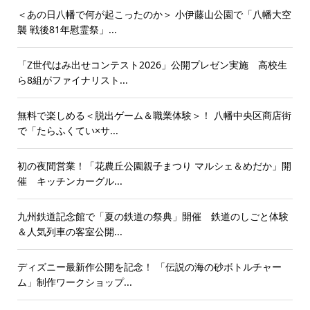
＜あの日八幡で何が起こったのか＞ 小伊藤山公園で「八幡大空
襲 戦後81年慰霊祭」...
「Z世代はみ出せコンテスト2026」公開プレゼン実施 高校生
ら8組がファイナリスト...
無料で楽しめる＜脱出ゲーム＆職業体験＞！ 八幡中央区商店街
で「たらふくてい×サ...
初の夜間営業！「花農丘公園親子まつり マルシェ＆めだか」開
催 キッチンカーグル...
九州鉄道記念館で「夏の鉄道の祭典」開催 鉄道のしごと体験
＆人気列車の客室公開...
ディズニー最新作公開を記念！ 「伝説の海の砂ボトルチャー
ム」制作ワークショップ...