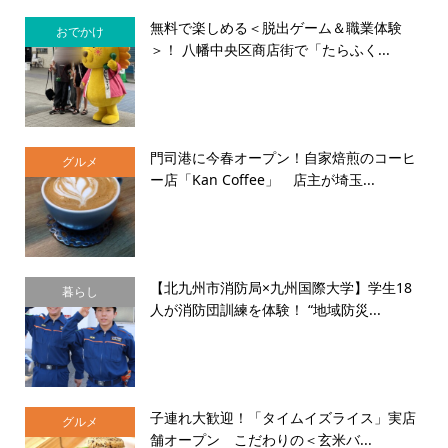
無料で楽しめる＜脱出ゲーム＆職業体験
おでかけ
＞！ 八幡中央区商店街で「たらふく...
門司港に今春オープン！自家焙煎のコーヒ
グルメ
ー店「Kan Coffee」 店主が埼玉...
【北九州市消防局×九州国際大学】学生18
暮らし
人が消防団訓練を体験！ “地域防災...
子連れ大歓迎！「タイムイズライス」実店
グルメ
舗オープン こだわりの＜玄米バ...