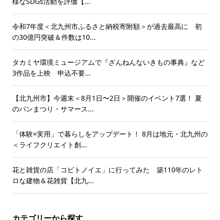
様なSDGs活動を評価【...
令和7年度＜北九州市ふるさと納税寄附額＞が過去最高に 初
の30億円突破＆件数は10...
タカミヤ環境ミュージアムで『ざんねんないきもの事典』など
3作品を上映 申込不要...
【北九州市】今週末＜8月1日〜2日＞開催のイベント7選！ 夏
のパンまつり・サマース...
「体験×実用」で暮らしをアップデート！ 8月は地元・北九州の
＜ライフクリエイト創...
花と雑貨の店「コビトノイエ」に行ってみた 築110年のレト
ロな建物＆花雑貨【北九...
カテゴリーから探す