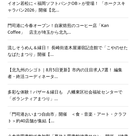
イオン若松に＜福岡ソフトバンクOB＞が登場！ 「ホークスキ
ャラバン2026」開催【北...
門司港に今春オープン！自家焙煎のコーヒー店「Kan
Coffee」 店主が埼玉から北九...
流しそうめん＆縁日！ 長崎街道木屋瀬宿記念館で「こやのせた
なばたまつり」開催【...
【北九州のシゴト｜8月5日更新】市内の注目求人7選！ 編集
者・終活コーディネータ...
多彩な体験！バザー＆縁日も 八幡東区社会福祉センターで
「ボランティアまつり」...
「門司港おいまつ自由市」開催 ＜食・音楽・アート・クラフ
ト＞約40店舗が集結【...