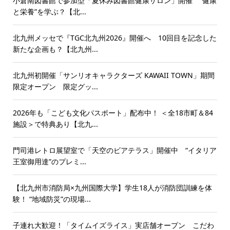
小倉南図書館で参加型「夏休み図書館健康サロン」開催 “健康
と栄養”を学ぶ？【北...
北九州メッセで『TGC北九州2026』開催へ 10回目を記念した
新たな企画も？【北九州...
北九州初開催「サンリオキャラクターズ KAWAII TOWN」期間
限定オープン 限定グッ...
2026年も「こども文化パスポート」配布中！ ＜全18市町＆84
施設＞で特典あり【北九...
門司港レトロ展望室で「天空のビアテラス」開催中 “イタリア
王室御用達”のプレミ...
【北九州市消防局×九州国際大学】学生18人が消防団訓練を体
験！ “地域防災”の現場...
子連れ大歓迎！「タイムイズライス」実店舗オープン こだわ