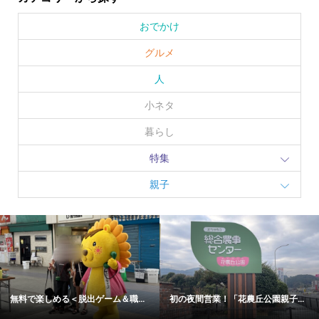
おでかけ
グルメ
人
小ネタ
暮らし
特集
親子
無料で楽しめる＜脱出ゲーム＆職...
初の夜間営業！「花農丘公園親子...