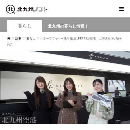
暮らし
北九州の暮らし情報！
記事
暮らし
スターフライヤー機内番組にHKT48が登場 出演映画ロケ地を
紹介