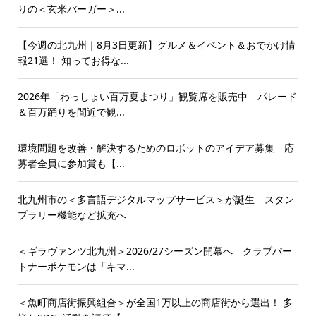
りの＜玄米バーガー＞...
【今週の北九州｜8月3日更新】グルメ＆イベント＆おでかけ情
報21選！ 知ってお得な...
2026年「わっしょい百万夏まつり」観覧席を販売中 パレード
＆百万踊りを間近で観...
環境問題を改善・解決するためのロボットのアイデア募集 応
募者全員に参加賞も【...
北九州市の＜多言語デジタルマップサービス＞が誕生 スタン
プラリー機能など拡充へ
＜ギラヴァンツ北九州＞2026/27シーズン開幕へ クラブパー
トナーポケモンは「キマ...
＜魚町商店街振興組合＞が全国1万以上の商店街から選出！ 多