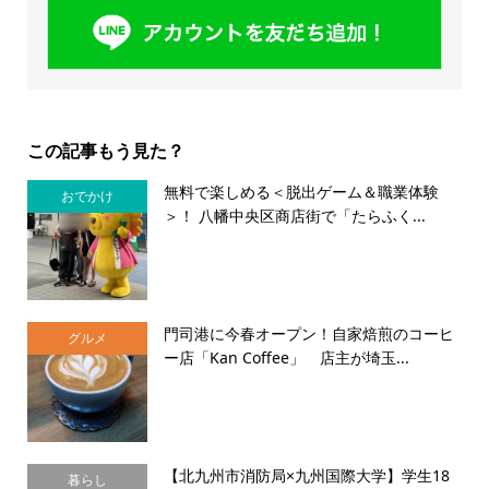
この記事もう見た？
無料で楽しめる＜脱出ゲーム＆職業体験
おでかけ
＞！ 八幡中央区商店街で「たらふく...
門司港に今春オープン！自家焙煎のコーヒ
グルメ
ー店「Kan Coffee」 店主が埼玉...
【北九州市消防局×九州国際大学】学生18
暮らし