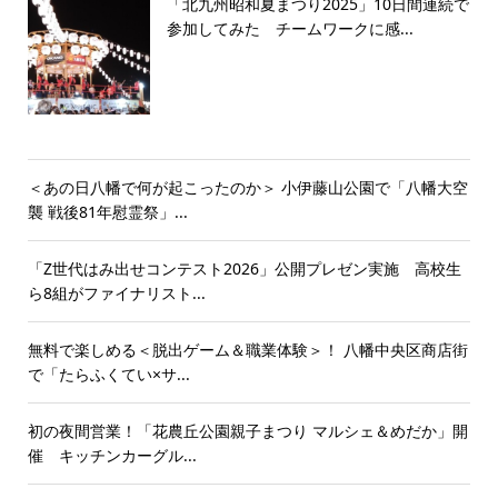
「北九州昭和夏まつり2025」10日間連続で
参加してみた チームワークに感...
＜あの日八幡で何が起こったのか＞ 小伊藤山公園で「八幡大空
襲 戦後81年慰霊祭」...
「Z世代はみ出せコンテスト2026」公開プレゼン実施 高校生
ら8組がファイナリスト...
無料で楽しめる＜脱出ゲーム＆職業体験＞！ 八幡中央区商店街
で「たらふくてい×サ...
初の夜間営業！「花農丘公園親子まつり マルシェ＆めだか」開
催 キッチンカーグル...