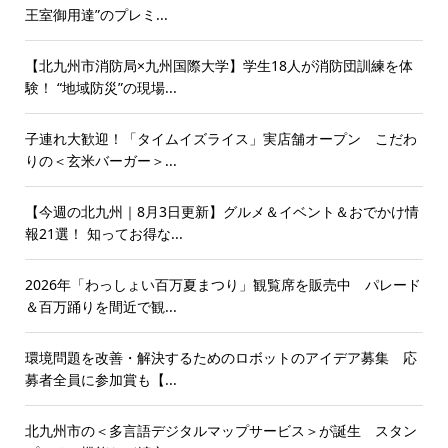
王室御用達”のプレミ...
【北九州市消防局×九州国際大学】学生18人が消防団訓練を体
験！ “地域防災”の現場...
子連れ大歓迎！「タイムイズライス」実店舗オープン こだわ
りの＜玄米バーガー＞...
【今週の北九州｜8月3日更新】グルメ＆イベント＆おでかけ情
報21選！ 知ってお得な...
2026年「わっしょい百万夏まつり」観覧席を販売中 パレード
＆百万踊りを間近で観...
環境問題を改善・解決するためのロボットのアイデア募集 応
募者全員に参加賞も【...
北九州市の＜多言語デジタルマップサービス＞が誕生 スタン