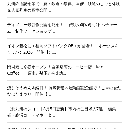
九州鉄道記念館で「夏の鉄道の祭典」開催 鉄道のしごと体験
＆人気列車の客室公開...
ディズニー最新作公開を記念！ 「伝説の海の砂ボトルチャー
ム」制作ワークショップ...
イオン若松に＜福岡ソフトバンクOB＞が登場！ 「ホークスキ
ャラバン2026」開催【北...
門司港に今春オープン！自家焙煎のコーヒー店「Kan
Coffee」 店主が埼玉から北九...
流しそうめん＆縁日！ 長崎街道木屋瀬宿記念館で「こやのせた
なばたまつり」開催【...
【北九州のシゴト｜8月5日更新】市内の注目求人7選！ 編集
者・終活コーディネータ...