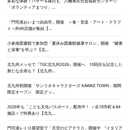
多彩な体験！バザー＆縁日も 八幡東区社会福祉センターで
「ボランティアまつり」...
「門司港おいまつ自由市」開催 ＜食・音楽・アート・クラフ
ト＞約40店舗が集結【...
小倉南図書館で参加型「夏休み図書館健康サロン」開催 “健康
と栄養”を学ぶ？【北...
北九州メッセで『TGC北九州2026』開催へ 10回目を記念した
新たな企画も？【北九州...
北九州初開催「サンリオキャラクターズ KAWAII TOWN」期間
限定オープン 限定グッ...
2026年も「こども文化パスポート」配布中！ ＜全18市町＆84
施設＞で特典あり【北九...
門司港レトロ展望室で「天空のビアテラス」開催中 “イタリア