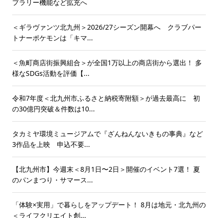
プラリー機能など拡充へ
＜ギラヴァンツ北九州＞2026/27シーズン開幕へ クラブパー
トナーポケモンは「キマ...
＜魚町商店街振興組合＞が全国1万以上の商店街から選出！ 多
様なSDGs活動を評価【...
令和7年度＜北九州市ふるさと納税寄附額＞が過去最高に 初
の30億円突破＆件数は10...
タカミヤ環境ミュージアムで『ざんねんないきもの事典』など
3作品を上映 申込不要...
【北九州市】今週末＜8月1日〜2日＞開催のイベント7選！ 夏
のパンまつり・サマース...
「体験×実用」で暮らしをアップデート！ 8月は地元・北九州の
＜ライフクリエイト創...