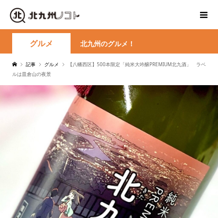
グルメ
北九州のグルメ！
記事
グルメ
【八幡西区】500本限定「純米大吟醸PREMIUM北九酒」 ラベ
ルは皿倉山の夜景