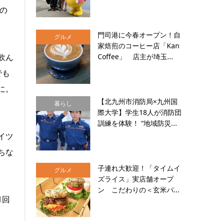
の
門司港に今春オープン！自
グルメ
家焙煎のコーヒー店「Kan
Coffee」 店主が埼玉...
飲ん
でも
に。
【北九州市消防局×九州国
暮らし
際大学】学生18人が消防団
訓練を体験！ “地域防災...
イツ
ちな
子連れ大歓迎！「タイムイ
グルメ
ズライス」実店舗オープ
ン こだわりの＜玄米バ...
1回