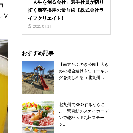
「人生を創る会社」若手社員が切り
用
拓く新卒採用の最前線【株式会社ラ
しな
イフクリエイト】
2025.01.31
おすすめ記事
【南方たぶのき公園】大き
めの複合遊具＆ウォーキン
グを楽しめる（北九州...
北九州でBBQするならこ
こ！駅直結のスカイガーデ
ンで乾杯＜JR九州ステー
シ...