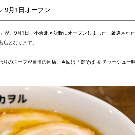
／9月1日オープン
ル」
が、
9
月
1
日、小倉北区浅野にオープンしました。厳選され
出店となります。
りのスープが自慢の同店。今回は「鶏そば 塩 チャーシュー