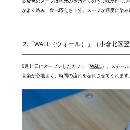
黄金色のスープは地元の長州どりのうま味がたっぷ
がよく絡み、食べ応えも十分。スープが適度に染み
2.「WALL（ウォール）」（小倉北区
9
月
11
日にオープンしたカフェ
「
WALL
」
。スチール
音楽が心地よく、時間の流れを忘れさせてくれます