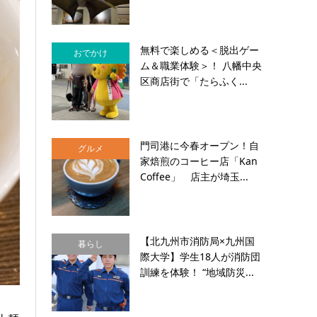
無料で楽しめる＜脱出ゲー
おでかけ
ム＆職業体験＞！ 八幡中央
区商店街で「たらふく...
門司港に今春オープン！自
グルメ
家焙煎のコーヒー店「Kan
Coffee」 店主が埼玉...
【北九州市消防局×九州国
暮らし
際大学】学生18人が消防団
訓練を体験！ “地域防災...