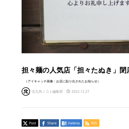
担々麺の人気店「担々たぬき」閉
（アイキャッチ画像：お店に貼り出されたお知らせ）
北九州ノコト編集部
2022.12.27
Post
Share
Hatena
RSS