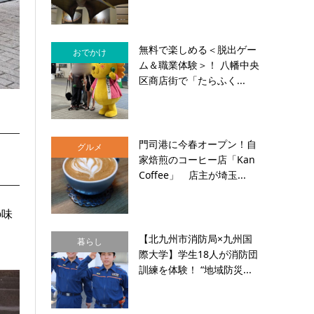
無料で楽しめる＜脱出ゲー
おでかけ
ム＆職業体験＞！ 八幡中央
区商店街で「たらふく...
門司港に今春オープン！自
グルメ
家焙煎のコーヒー店「Kan
Coffee」 店主が埼玉...
の味
【北九州市消防局×九州国
暮らし
際大学】学生18人が消防団
訓練を体験！ “地域防災...