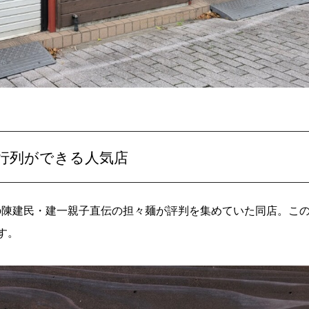
行列ができる人気店
の陳建民・建一親子直伝の担々麺が評判を集めていた同店。こ
す。