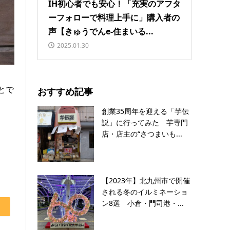
IH初心者でも安心！「充実のアフタ
ーフォローで料理上手に」購入者の
声【きゅうでんe-住まいる...
2025.01.30
とで
おすすめ記事
創業35周年を迎える「芋伝
説」に行ってみた 芋専門
店・店主の“さつまいも...
【2023年】北九州市で開催
される冬のイルミネーショ
ン8選 小倉・門司港・...