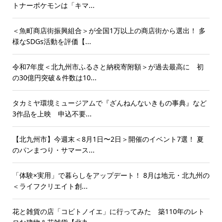
トナーポケモンは「キマ...
＜魚町商店街振興組合＞が全国1万以上の商店街から選出！ 多
様なSDGs活動を評価【...
令和7年度＜北九州市ふるさと納税寄附額＞が過去最高に 初
の30億円突破＆件数は10...
タカミヤ環境ミュージアムで『ざんねんないきもの事典』など
3作品を上映 申込不要...
【北九州市】今週末＜8月1日〜2日＞開催のイベント7選！ 夏
のパンまつり・サマース...
「体験×実用」で暮らしをアップデート！ 8月は地元・北九州の
＜ライフクリエイト創...
花と雑貨の店「コビトノイエ」に行ってみた 築110年のレト