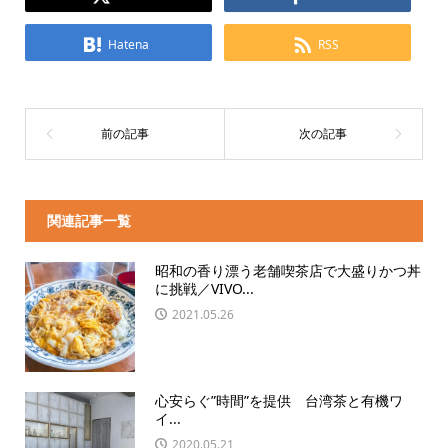
Hatena
RSS
関連記事一覧
昭和の香り漂う老舗喫茶店で大盛りかつ丼
に挑戦／VIVO...
2021.05.26
心安らぐ”時間”を提供 台湾茶と有機ワ
イ...
2020.05.21