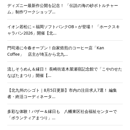
ディズニー最新作公開を記念！ 「伝説の海の砂ボトルチャー
ム」制作ワークショップ...
イオン若松に＜福岡ソフトバンクOB＞が登場！ 「ホークスキ
ャラバン2026」開催【北...
門司港に今春オープン！自家焙煎のコーヒー店「Kan
Coffee」 店主が埼玉から北九...
流しそうめん＆縁日！ 長崎街道木屋瀬宿記念館で「こやのせた
なばたまつり」開催【...
【北九州のシゴト｜8月5日更新】市内の注目求人7選！ 編集
者・終活コーディネータ...
多彩な体験！バザー＆縁日も 八幡東区社会福祉センターで
「ボランティアまつり」...