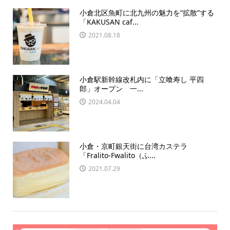
小倉北区魚町に北九州の魅力を“拡散”する
「KAKUSAN caf...
2021.08.18
小倉駅新幹線改札内に「立喰寿し 平四
郎」オープン 一...
2024.04.04
小倉・京町銀天街に台湾カステラ
「Fralito-Fwalito（ふ...
2021.07.29