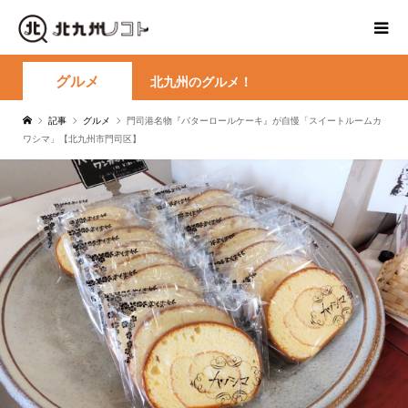
グルメ
北九州のグルメ！
記事
グルメ
門司港名物『バターロールケーキ』が自慢「スイートルームカ
ワシマ」【北九州市門司区】