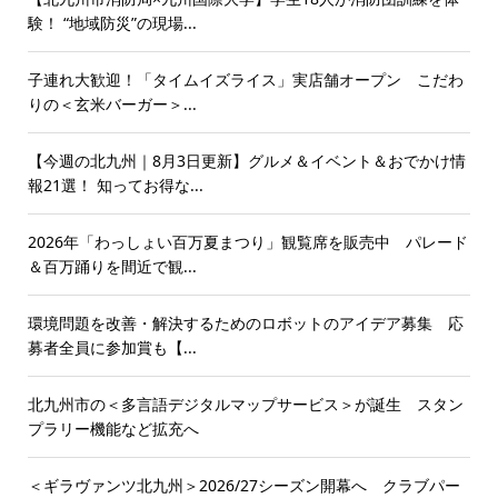
験！ “地域防災”の現場...
子連れ大歓迎！「タイムイズライス」実店舗オープン こだわ
りの＜玄米バーガー＞...
【今週の北九州｜8月3日更新】グルメ＆イベント＆おでかけ情
報21選！ 知ってお得な...
2026年「わっしょい百万夏まつり」観覧席を販売中 パレード
＆百万踊りを間近で観...
環境問題を改善・解決するためのロボットのアイデア募集 応
募者全員に参加賞も【...
北九州市の＜多言語デジタルマップサービス＞が誕生 スタン
プラリー機能など拡充へ
＜ギラヴァンツ北九州＞2026/27シーズン開幕へ クラブパー