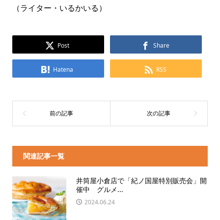
（ライター・いるかいる）
Post
Share
Hatena
RSS
関連記事一覧
井筒屋小倉店で「紀ノ国屋特別販売会」開
催中 グルメ...
2024.06.24