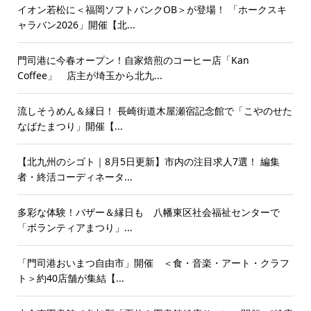
イオン若松に＜福岡ソフトバンクOB＞が登場！ 「ホークスキ
ャラバン2026」開催【北...
門司港に今春オープン！自家焙煎のコーヒー店「Kan
Coffee」 店主が埼玉から北九...
流しそうめん＆縁日！ 長崎街道木屋瀬宿記念館で「こやのせた
なばたまつり」開催【...
【北九州のシゴト｜8月5日更新】市内の注目求人7選！ 編集
者・終活コーディネータ...
多彩な体験！バザー＆縁日も 八幡東区社会福祉センターで
「ボランティアまつり」...
「門司港おいまつ自由市」開催 ＜食・音楽・アート・クラフ
ト＞約40店舗が集結【...