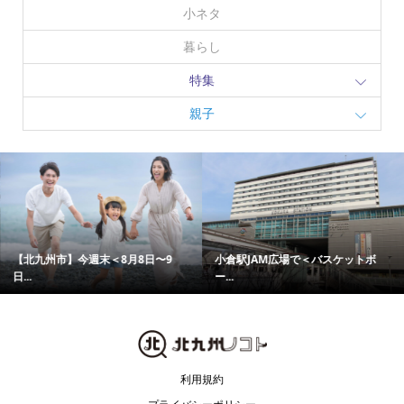
小ネタ
暮らし
特集
親子
【北九州市】今週末＜8月8日〜9
小倉駅JAM広場で＜バスケットボ
日...
ー...
利用規約