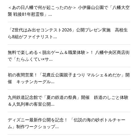
＜あの日八幡で何が起こったのか＞ 小伊藤山公園で「八幡大空
襲 戦後81年慰霊祭」...
「Z世代はみ出せコンテスト2026」公開プレゼン実施 高校生
ら8組がファイナリスト...
無料で楽しめる＜脱出ゲーム＆職業体験＞！ 八幡中央区商店街
で「たらふくてい×サ...
初の夜間営業！「花農丘公園親子まつり マルシェ＆めだか」開
催 キッチンカーグル...
九州鉄道記念館で「夏の鉄道の祭典」開催 鉄道のしごと体験
＆人気列車の客室公開...
ディズニー最新作公開を記念！ 「伝説の海の砂ボトルチャー
ム」制作ワークショップ...