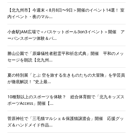
【北九州市】今週末＜8月8日〜9日＞開催のイベント14選！ 室
内イベント・夜のマル...
小倉駅JAM広場で＜バスケットボール3on3イベント＞開催 ア
ーバンスポーツ体験＆パ...
勝山公園で「原爆犠牲者慰霊平和祈念式典」開催 平和のメッ
セージを朗読【北九州...
夏の特別展「とぶ 空を旅する生きものたちの大冒険」を学芸員
が徹底解説！ “史上最...
10種類以上のスポーツを体験？ 総合体育館で「北九キッズス
ポーツAccess」開催【...
菅原神社で「三毛猫マルシェ＆保護猫譲渡会」開催 応援グッ
ズ＆ハンドメイド作品...