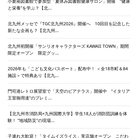
小倉南図書館で参加型「夏休み図書館健康サロン」開催 “健康
と栄養”を学ぶ？【北...
北九州メッセで『TGC北九州2026』開催へ 10回目を記念した
新たな企画も？【北九州...
北九州初開催「サンリオキャラクターズ KAWAII TOWN」期間
限定オープン 限定グッ...
2026年も「こども文化パスポート」配布中！ ＜全18市町＆84
施設＞で特典あり【北九...
門司港レトロ展望室で「天空のビアテラス」開催中 “イタリア
王室御用達”のプレミ...
【北九州市消防局×九州国際大学】学生18人が消防団訓練を体
験！ “地域防災”の現場...
子連れ大歓迎！「タイムイズライス」実店舗オープン こだわ