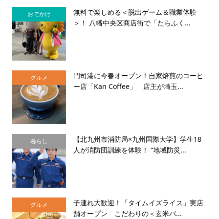
無料で楽しめる＜脱出ゲーム＆職業体験
おでかけ
＞！ 八幡中央区商店街で「たらふく...
門司港に今春オープン！自家焙煎のコーヒ
グルメ
ー店「Kan Coffee」 店主が埼玉...
【北九州市消防局×九州国際大学】学生18
暮らし
人が消防団訓練を体験！ “地域防災...
子連れ大歓迎！「タイムイズライス」実店
グルメ
舗オープン こだわりの＜玄米バ...