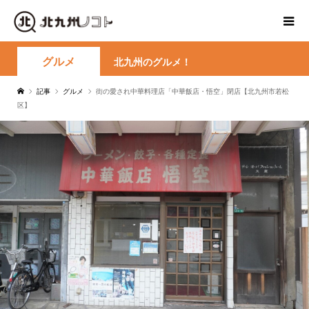
グルメ
北九州のグルメ！
記事
グルメ
街の愛され中華料理店「中華飯店・悟空」閉店【北九州市若松
区】