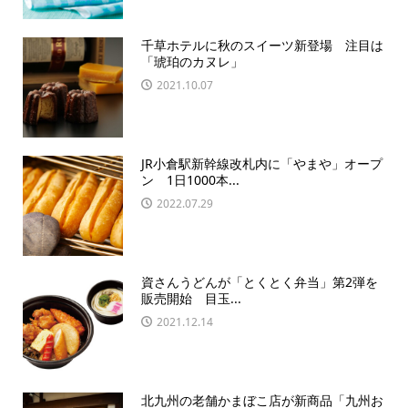
千草ホテルに秋のスイーツ新登場 注目は
「琥珀のカヌレ」
2021.10.07
JR小倉駅新幹線改札内に「やまや」オープ
ン 1日1000本...
2022.07.29
資さんうどんが「とくとく弁当」第2弾を
販売開始 目玉...
2021.12.14
北九州の老舗かまぼこ店が新商品「九州お