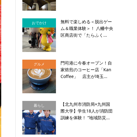
無料で楽しめる＜脱出ゲー
おでかけ
ム＆職業体験＞！ 八幡中央
区商店街で「たらふく...
門司港に今春オープン！自
グルメ
家焙煎のコーヒー店「Kan
Coffee」 店主が埼玉...
【北九州市消防局×九州国
暮らし
際大学】学生18人が消防団
訓練を体験！ “地域防災...