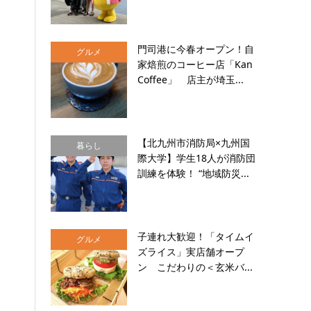
門司港に今春オープン！自
グルメ
家焙煎のコーヒー店「Kan
Coffee」 店主が埼玉...
【北九州市消防局×九州国
暮らし
際大学】学生18人が消防団
訓練を体験！ “地域防災...
子連れ大歓迎！「タイムイ
グルメ
ズライス」実店舗オープ
ン こだわりの＜玄米バ...