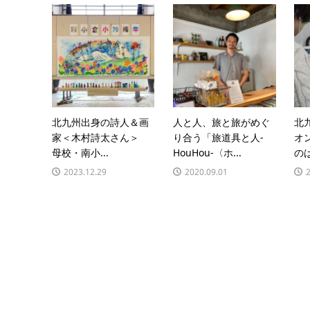
北九州出身の詩人＆画
人と人、旅と旅がめぐ
北
家＜木村詩太さん＞
り合う「旅道具と人-
オ
母校・南小...
HouHou-〈ホ...
のは
2023.12.29
2020.09.01