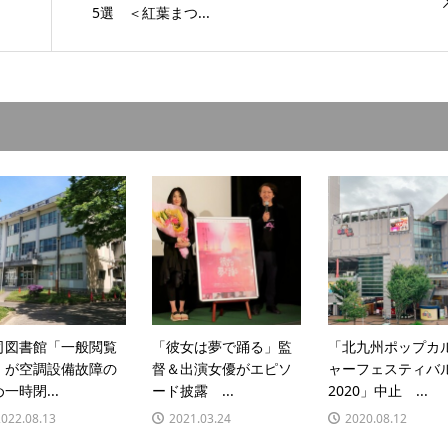
5選 ＜紅葉まつ...
司図書館「一般閲覧
「彼女は夢で踊る」監
「北九州ポップカ
」が空調設備故障の
督＆出演女優がエピソ
ャーフェスティバ
一時閉...
ード披露 ...
2020」中止 ...
2022.08.13
2021.03.24
2020.08.12