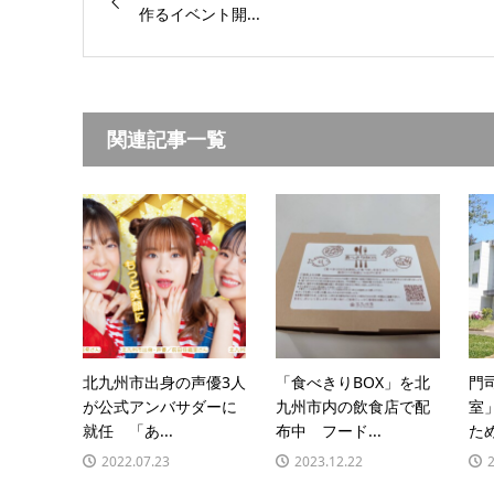
作るイベント開...
関連記事一覧
北九州市出身の声優3人
「食べきりBOX」を北
門
が公式アンバサダーに
九州市内の飲食店で配
室
就任 「あ...
布中 フード...
ため
2022.07.23
2023.12.22