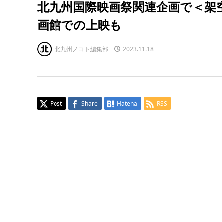
北九州国際映画祭関連企画で＜架
画館での上映も
北九州ノコト編集部
2023.11.18
Post
Share
Hatena
RSS