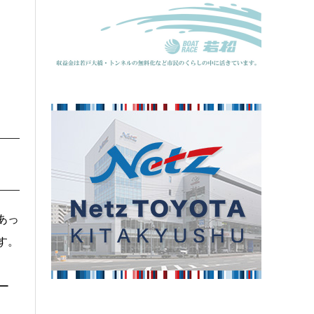
あっ
す。
ー