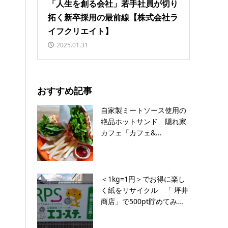
「人生を創る会社」若手社員が切り
拓く新卒採用の最前線【株式会社ラ
イフクリエイト】
2025.01.31
おすすめ記事
自家製ミートソース使用の
絶品ホットサンド 隠れ家
カフェ「カフェ&...
＜1kg=1円＞でお得に楽し
く紙をリサイクル 「 坪井
商店」で500pt貯めてみ...