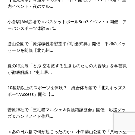
内イベント・夜のマル...
小倉駅JAM広場で＜バスケットボール3on3イベント＞開催 ア
ーバンスポーツ体験＆パ...
勝山公園で「原爆犠牲者慰霊平和祈念式典」開催 平和のメッ
セージを朗読【北九州...
夏の特別展「とぶ 空を旅する生きものたちの大冒険」を学芸員
が徹底解説！ “史上最...
10種類以上のスポーツを体験？ 総合体育館で「北九キッズス
ポーツAccess」開催【...
菅原神社で「三毛猫マルシェ＆保護猫譲渡会」開催 応援グッ
ズ＆ハンドメイド作品...
＜あの日八幡で何が起こったのか＞ 小伊藤山公園で「八幡大空