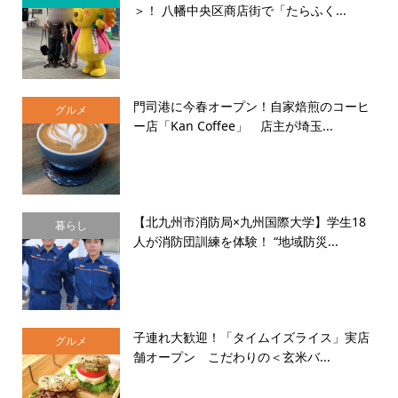
＞！ 八幡中央区商店街で「たらふく...
門司港に今春オープン！自家焙煎のコーヒ
グルメ
ー店「Kan Coffee」 店主が埼玉...
【北九州市消防局×九州国際大学】学生18
暮らし
人が消防団訓練を体験！ “地域防災...
子連れ大歓迎！「タイムイズライス」実店
グルメ
舗オープン こだわりの＜玄米バ...