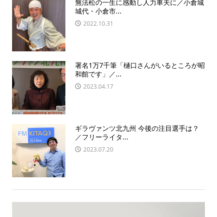
無法松の一生に感動し人力車夫に／小倉城
城代・小倉市...
2022.10.31
署名1万7千筆「樋口さんがいるところが昭
和館です」／...
2023.04.17
ギラヴァンツ北九州 今後の注目選手は？
／フリーライタ...
2023.07.20