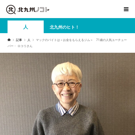
人
北九州のヒト！
記事
人
マックのバイトは＜お金をもらえるジム＞ 71歳の人気ユーチュー
バー・ ロコリさん