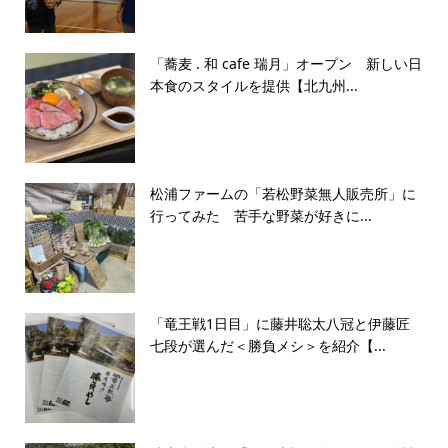
「蕎麦 . 和 cafe 瑞月」オープン 新しい日
本食のスタイルを提供【北九州...
松浦ファームの「若松野菜無人販売所」に
行ってみた 苦手な野菜が好きに...
「竜王戦1日目」に藤井聡太八冠と伊藤匠
七段が選んだ＜勝負メシ＞を紹介【...