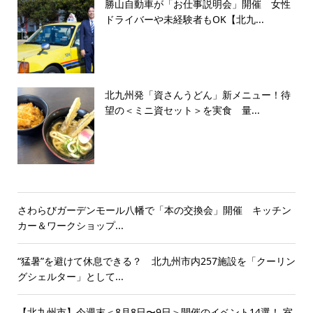
勝山自動車が「お仕事説明会」開催 女性
ドライバーや未経験者もOK【北九...
北九州発「資さんうどん」新メニュー！待
望の＜ミニ資セット＞を実食 量...
さわらびガーデンモール八幡で「本の交換会」開催 キッチン
カー＆ワークショップ...
“猛暑”を避けて休息できる？ 北九州市内257施設を「クーリン
グシェルター」として...
【北九州市】今週末＜8月8日〜9日＞開催のイベント14選！ 室