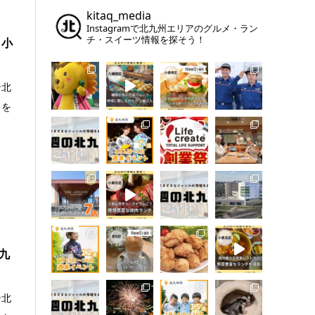
kitaq_media
Instagramで北九州エリアのグルメ・ラン
チ・スイーツ情報を探そう！
」小
ン北
力を
九
ン北