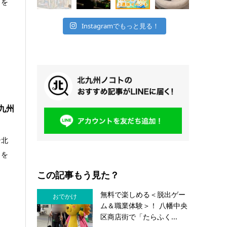
力を
Instagramでもっと見る！
九州
ン北
力を
この記事もう見た？
無料で楽しめる＜脱出ゲー
おでかけ
ム＆職業体験＞！ 八幡中央
区商店街で「たらふく...