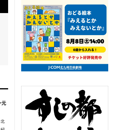
ー元
ン北
を紹