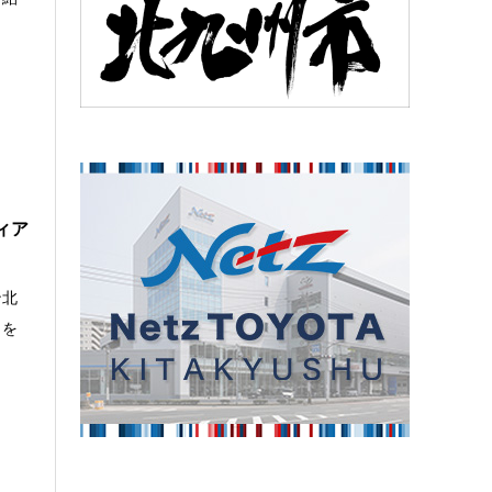
ィア
ン北
力を