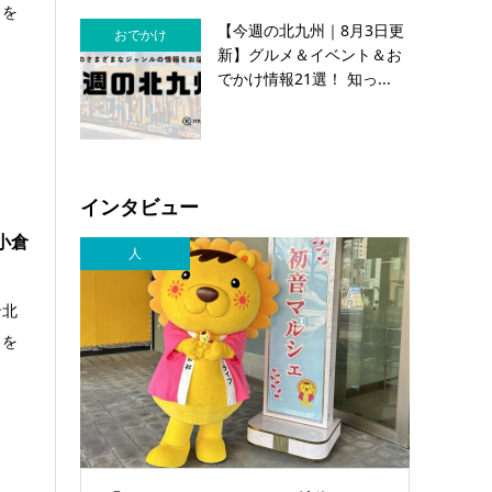
力を
【今週の北九州｜8月3日更
おでかけ
新】グルメ＆イベント＆お
でかけ情報21選！ 知っ...
インタビュー
小倉
人
ン北
力を