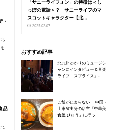
「サニーライフォン」の特徴は＜し
っぽの電話＞？ サニーライフのマ
スコットキャラクター【北...
所・
2025.02.07
ン北
力を
おすすめ記事
北九州ゆかりのミュージシ
ャンにインタビュー＆音楽
ライブ「スプライス」...
ご飯が止まらない！ 中国・
食品
山東省出身の店主「中華美
食屋 ひゅう」に行っ...
ン北