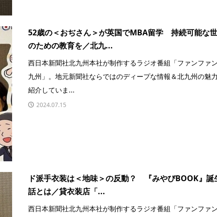
52歳の＜おぢさん＞が英国でMBA留学 持続可能な
のための教育を／北九...
西日本新聞社北九州本社が制作するラジオ番組「ファンファ
九州」。地元新聞社ならではのディープな情報＆北九州の魅
紹介していま...
2024.07.15
ド派手衣装は＜地味＞の反動？ 『みやびBOOK』誕
話とは／貸衣装店「...
西日本新聞社北九州本社が制作するラジオ番組「ファンファ