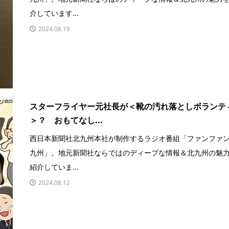
介しています...
2024.08.19
スターフライヤー元社長が＜靴の汚れ落としボランテ
＞？ おもてなし...
西日本新聞社北九州本社が制作するラジオ番組「ファンファ
九州」。地元新聞社ならではのディープな情報＆北九州の魅
紹介していま...
2024.08.12