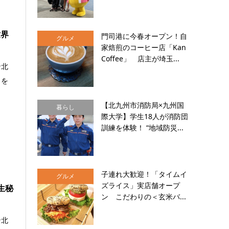
世界
門司港に今春オープン！自
グルメ
家焙煎のコーヒー店「Kan
Coffee」 店主が埼玉...
ン北
力を
【北九州市消防局×九州国
暮らし
際大学】学生18人が消防団
訓練を体験！ “地域防災...
子連れ大歓迎！「タイムイ
グルメ
ズライス」実店舗オープ
生秘
ン こだわりの＜玄米バ...
ン北